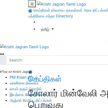
செய்திகள்
விவசாய தகவல்கள்
அரசு திட்டங்கள
பத்திரிகை சந்தா
Directory
தமிழ்
#Top on Krishi Jagran
செய்திகள்
PM Kisan திட்டம்
வானிலை நிலவரம்
லாபம் தரும் தொழில்
சோலார் மின்வேலி அ
இயற்கை வேளாண்மை
அஞ்சல் சேமிப்பு திட்டங்கள்
பெறுவது