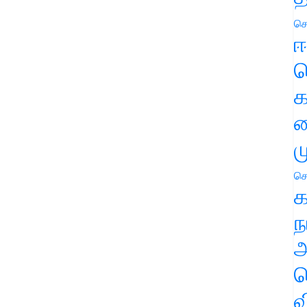
செ
ஈ
ப
க
வ
ம
செ
க
ந
அ
ச
வ