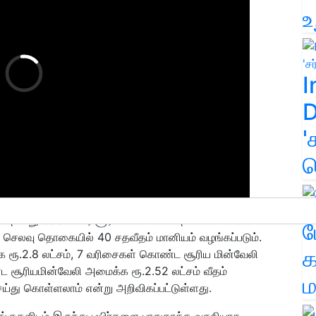
உ
I
D
'
க
ு அல்லது 566 மீட்டர் சூரிய மின்வேலி அமைக்க மானியம்
ம
ன செலவு தொகையில் 40 சதவீதம் மானியம் வழங்கப்படும்.
க
ரூ.2.8 லட்சம், 7 வரிசைகள் கொண்ட சூரிய மின்வேலி
 சூரியமின்வேலி அமைக்க ரூ.2.52 லட்சம் வீதம்
ம
செய்து கொள்ளலாம் என்று அறிவிகப்பட்டுள்ளது.
குகளிடம் இருந்து பயிர்களை பாதுகாக்க வசதியாக,