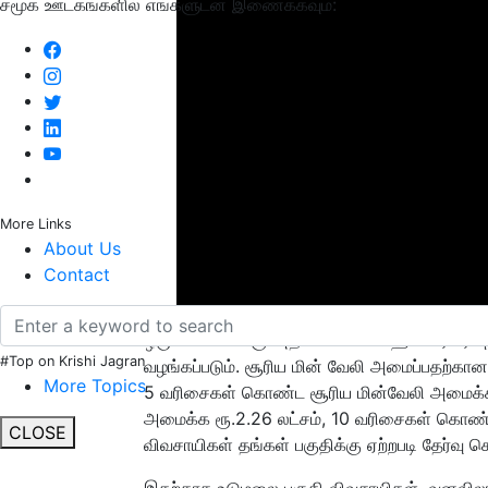
சமூக ஊடகங்களில் எங்களுடன் இணைக்கவும்:
More Links
About Us
Contact
ஒரு விவசாயிக்கு அதிகபட்சம் 2 ஹெக்டேர் பரப்ப
#Top on Krishi Jagran
வழங்கப்படும். சூரிய மின் வேலி அமைப்பதற்கா
More Topics
5 வரிசைகள் கொண்ட சூரிய மின்வேலி அமைக்க 
அமைக்க ரூ.2.26 லட்சம், 10 வரிசைகள் கொண்ட
CLOSE
விவசாயிகள் தங்கள் பகுதிக்கு ஏற்றபடி தேர்வு 
இதற்காக உடுமலை பகுதி விவசாயிகள், வனவிலங்