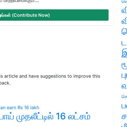
மாற்றியமைக்கும்....
வெ
வ
்யுங்கள் (Contribute Now)
வ
ஹ
ட
இ
ம
ப
his article and have suggestions to improve this
வ
back.
செ
ப
ச
ய் முதலீட்டில் 16 லட்சம்
ம