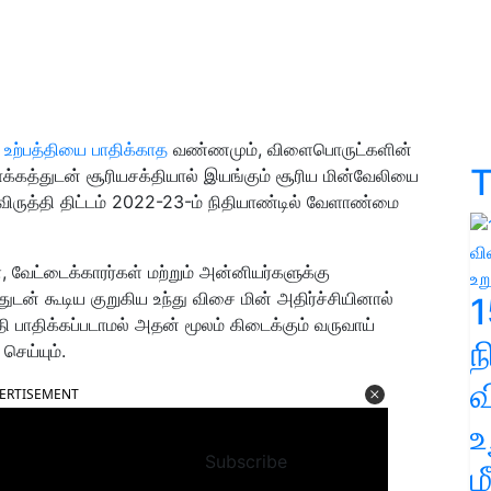
உற்பத்தியை பாதிக்காத
வண்ணமும், விளைபொருட்களின்
T
க்கத்துடன் சூரியசக்தியால் இயங்கும் சூரிய மின்வேலியை
ிருத்தி திட்டம் 2022-23-ம் நிதியாண்டில் வேளாண்மை
 வேட்டைக்காரர்கள் மற்றும் அன்னியர்களுக்கு
்துடன் கூடிய குறுகிய உந்து விசை மின் அதிர்ச்சியினால்
1
ி பாதிக்கப்படாமல் அதன் மூலம் கிடைக்கும் வருவாய்
ெய்யும்.
வ
ERTISEMENT
உ
Subscribe
ம