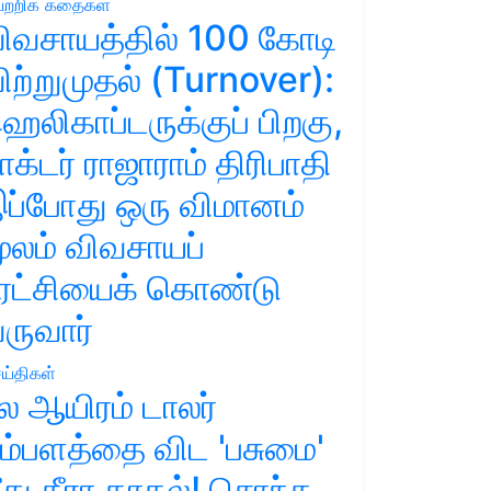
ற்றிக் கதைகள்
ிவசாயத்தில் 100 கோடி
ிற்றுமுதல் (Turnover):
ெலிகாப்டருக்குப் பிறகு,
ாக்டர் ராஜாராம் திரிபாதி
ப்போது ஒரு விமானம்
ூலம் விவசாயப்
ுரட்சியைக் கொண்டு
ருவார்
ய்திகள்
ல ஆயிரம் டாலர்
ம்பளத்தை விட 'பசுமை'
ீது தீரா காதல்! சொந்த