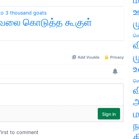
ஊ
வேலை கொடுத்த கூகுள்
ம
செ
வ
ம
உ
செ
வ
அ
ம
ந
த