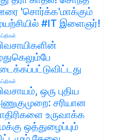
ரை 'சொர்க்க'மாக்கும்
ுயற்சியில் #IT இளைஞர்!
ய்திகள்
ிவசாயிகளின்
ுதுகெலும்பே
டைக்கப்பட்டுவிட்டது
ய்திகள்
ிவசாயம், ஒரு புதிய
ணுகுமுறை: சரியான
ாதிரிகளை உருவாக்க
மக்கு ஒத்துழைப்பும்
ிட்டமும் தேவை.