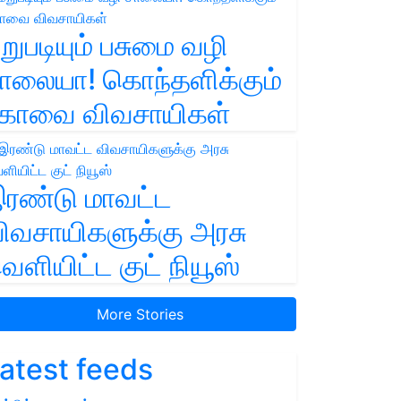
றுபடியும் பசுமை வழி
ாலையா! கொந்தளிக்கும்
ோவை விவசாயிகள்
ரண்டு மாவட்ட
ிவசாயிகளுக்கு அரசு
ெளியிட்ட குட் நியூஸ்
More Stories
atest feeds