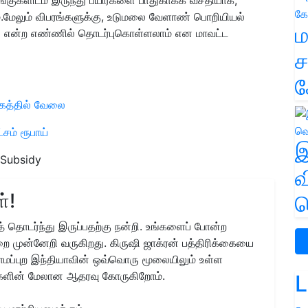
.மேலும் விபரங்களுக்கு, உடுமலை வேளாண் பொறியியல்
ம
என்ற எண்ணில் தொடர்புகொள்ளலாம் என மாவட்ட
ச
க
ழகத்தில் வேலை
சம் ரூபாய்
இ
 Subsidy
வ
்!
வ
 தொடர்ந்து இருப்பதற்கு நன்றி. உங்களைப் போன்ற
ை முன்னேறி வருகிறது. கிருஷி ஜாக்ரன் பத்திரிக்கையை
ிராமப்புற இந்தியாவின் ஒவ்வொரு மூலையிலும் உள்ள
களின் மேலான ஆதரவு கோருகிறோம்.
L