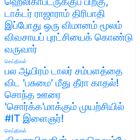
ஹெலிகாப்டருக்குப் பிறகு,
டாக்டர் ராஜாராம் திரிபாதி
இப்போது ஒரு விமானம் மூலம்
விவசாயப் புரட்சியைக் கொண்டு
வருவார்
செய்திகள்
பல ஆயிரம் டாலர் சம்பளத்தை
விட 'பசுமை' மீது தீரா காதல்!
சொந்த ஊரை
'சொர்க்க'மாக்கும் முயற்சியில்
#IT இளைஞர்!
செய்திகள்