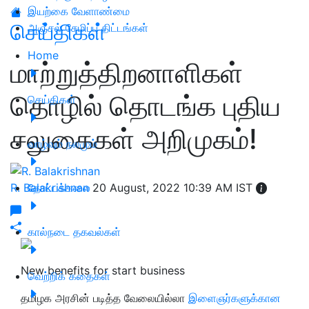
இயற்கை வேளாண்மை
செய்திகள்
அஞ்சல் சேமிப்பு திட்டங்கள்
Home
மாற்றுத்திறனாளிகள்
தொழில் தொடங்க புதிய
செய்திகள்
சலுகைகள் அறிமுகம்!
வாழ்வும் நலமும்
R. Balakrishnan
தோட்டக்கலை
20 August, 2022 10:39 AM IST
கால்நடை தகவல்கள்
New benefits for start business
வெற்றிக் கதைகள்
தமிழக அரசின் படித்த வேலையில்லா
இளைஞர்களுக்கான