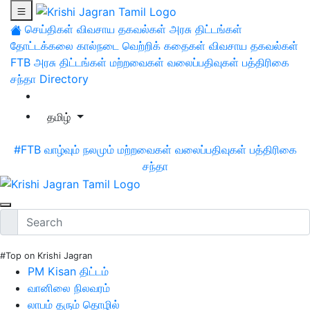
செய்திகள்
விவசாய தகவல்கள்
அரசு திட்டங்கள்
தோட்டக்கலை
கால்நடை
வெற்றிக் கதைகள்
விவசாய தகவல்கள்
FTB
அரசு திட்டங்கள்
மற்றவைகள்
வலைப்பதிவுகள்
பத்திரிகை
சந்தா
Directory
தமிழ்
#FTB
வாழ்வும் நலமும்
மற்றவைகள்
வலைப்பதிவுகள்
பத்திரிகை
சந்தா
#Top on Krishi Jagran
PM Kisan திட்டம்
வானிலை நிலவரம்
லாபம் தரும் தொழில்