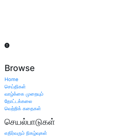
விவசாயிகள் நலன் கருதி சாகுபடி தொடர்பான சந்தேகம்
ஏற்பட்டால் வேளாண் விஞ்ஞானிகளை அணுகலாம்: தமிழக அரசு
அறிவிப்பு
Browse
Home
செய்திகள்
வாழ்க்கை முறையும்
தோட்டக்கலை
வெற்றிக் கதைகள்
செயல்பாடுகள்
எதிர்வரும் நிகழ்வுகள்