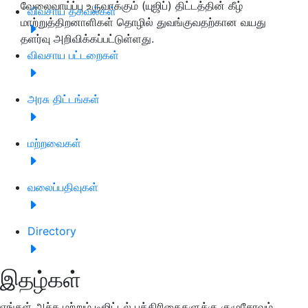
வேலைவாய்ப்பு உருவாக்கும் (யுஜிப்) திட்டத்தின் கீழ்
விவசாய தகவல்கள்
மாற்றுத்திறனாளிகள் தொழில் துவங்குவதற்கான வயது
தளர்வு அறிவிக்கப்பட்டுள்ளது.
விவசாய பட்டறைகள்
அரசு திட்டங்கள்
மற்றவைகள்
வலைப்பதிவுகள்
Directory
இதழ்கள்
எங்கள் அச்சு மற்றும் டிஜிட்டல் பத்திரிகைகளுக்கு குழுசேரவும்