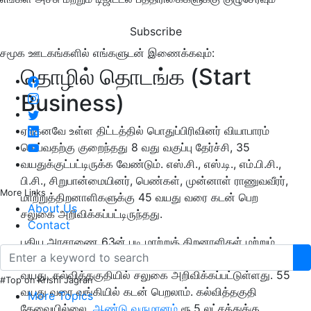
Subscribe
சமூக ஊடகங்களில் எங்களுடன் இணைக்கவும்:
தொழில் தொடங்க (Start
Business)
ஏற்கனவே உள்ள திட்டத்தில் பொதுப்பிரிவினர் வியாபாரம்
செய்வதற்கு குறைந்தது 8 வது வகுப்பு தேர்ச்சி, 35
வயதுக்குட்பட்டிருக்க வேண்டும். எஸ்.சி., எஸ்.டி., எம்.பி.சி.,
பி.சி., சிறுபான்மையினர், பெண்கள், முன்னாள் ராணுவவீரர்,
More Links
மாற்றுத்திறனாளிகளுக்கு 45 வயது வரை கடன் பெற
About Us
சலுகை அறிவிக்கப்பட்டிருந்தது.
Contact
புதிய அரசாணை 63ன் படி மாற்றுத் திறனாளிகள் மற்றும்
மனவளர்ச்சி குன்றிய பிள்ளைகளின் பெற்றோர்களுக்கு
வயது, கல்வித்தகுதியில் சலுகை அறிவிக்கப்பட்டுள்ளது. 55
#Top on Krishi Jagran
வயது வரை வங்கியில் கடன் பெறலாம். கல்வித்தகுதி
More Topics
தேவையில்லை.
ஆண்டு வருமானம்
ரூ.5 லட்சத்துக்கு