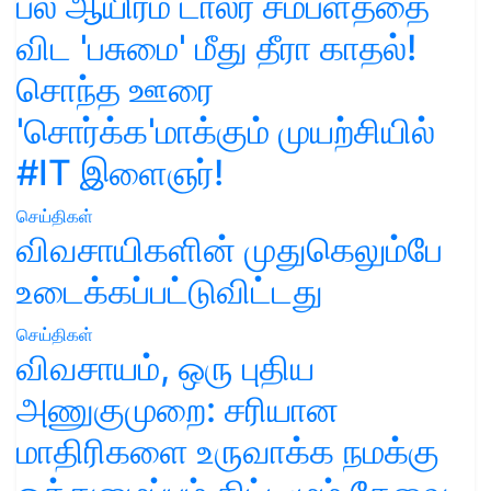
பல ஆயிரம் டாலர் சம்பளத்தை
விட 'பசுமை' மீது தீரா காதல்!
சொந்த ஊரை
'சொர்க்க'மாக்கும் முயற்சியில்
#IT இளைஞர்!
செய்திகள்
விவசாயிகளின் முதுகெலும்பே
உடைக்கப்பட்டுவிட்டது
செய்திகள்
விவசாயம், ஒரு புதிய
அணுகுமுறை: சரியான
மாதிரிகளை உருவாக்க நமக்கு