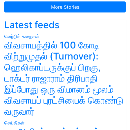
More Stories
Latest feeds
வெற்றிக் கதைகள்
விவசாயத்தில் 100 கோடி
விற்றுமுதல் (Turnover):
ஹெலிகாப்டருக்குப் பிறகு,
டாக்டர் ராஜாராம் திரிபாதி
இப்போது ஒரு விமானம் மூலம்
விவசாயப் புரட்சியைக் கொண்டு
வருவார்
செய்திகள்