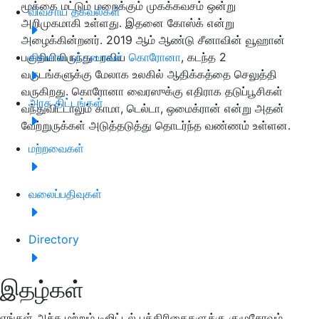
மூக்கை மட்டும் மறைக்கும் முகக்கவசம் ஒன்று
விவசாய தகவல்கள்
அறிமுகமாகி உள்ளது. இதனை கோஸ்க் என்று
அழைக்கின்றனர். 2019 ஆம் ஆண்டு சீனாவின் வூஹான்
பகுதியிலிருந்து பரவிய
விவசாய பட்டறைகள்
கொரோனா
, கடந்த 2
வருடங்களுக்கு மேலாக உலகில் ஆதிக்கத்தை செலுத்தி
வருகிறது. கொரோனா வைரஸுக்கு எதிராக தடுப்பூசிகள்
அரசு திட்டங்கள்
வந்துவிட்டாலும் காமா, டெல்டா, ஒமைக்ரான் என்று அதன்
வேற்றுருக்கள் அடுத்தடுத்து தொடர்ந்த வண்ணம் உள்ளன.
மற்றவைகள்
வலைப்பதிவுகள்
Directory
இதழ்கள்
எங்கள் அச்சு மற்றும் டிஜிட்டல் பத்திரிகைகளுக்கு குழுசேரவும்