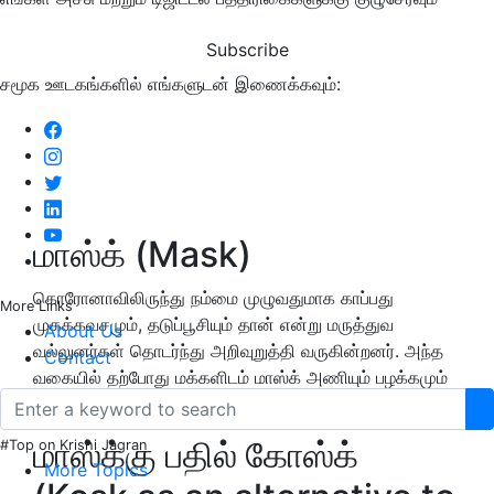
Subscribe
சமூக ஊடகங்களில் எங்களுடன் இணைக்கவும்:
மாஸ்க் (Mask)
கொரோனாவிலிருந்து நம்மை முழுவதுமாக காப்பது
More Links
முகக்கவசமும், தடுப்பூசியும் தான் என்று மருத்துவ
About Us
வல்லுனர்கள் தொடர்ந்து அறிவுறுத்தி வருகின்றனர். அந்த
Contact
வகையில் தற்போது மக்களிடம் மாஸ்க் அணியும் பழக்கமும்
அதிகரித்து வருவது ஆரோக்கியமான செய்தி.
மாஸ்க்கு பதில் கோஸ்க்
#Top on Krishi Jagran
More Topics