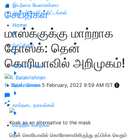
இயற்கை வேளாண்மை
செய்திகள்
அஞ்சல் சேமிப்பு திட்டங்கள்
Home
மாஸ்க்குக்கு மாற்றாக
கோஸ்க்: தென்
செய்திகள்
கொரியாவில் அறிமுகம்!
வாழ்வும் நலமும்
R. Balakrishnan
தோட்டக்கலை
5 February, 2022 9:59 AM IST
கால்நடை தகவல்கள்
Kosk as an alternative to the mask
வெற்றிக் கதைகள்
தென் கொரியாவில் கொரோனாவிலிருந்து தப்பிக்க வெறும்