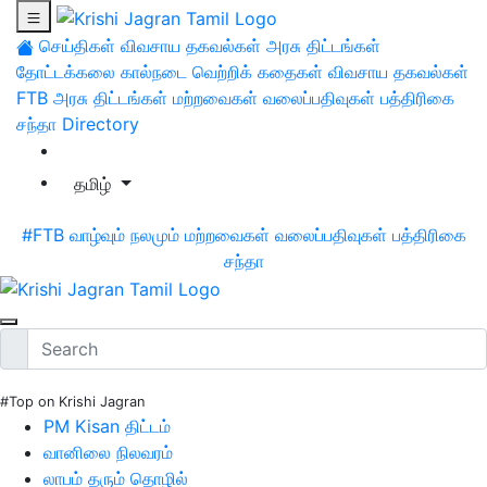
செய்திகள்
விவசாய தகவல்கள்
அரசு திட்டங்கள்
தோட்டக்கலை
கால்நடை
வெற்றிக் கதைகள்
விவசாய தகவல்கள்
FTB
அரசு திட்டங்கள்
மற்றவைகள்
வலைப்பதிவுகள்
பத்திரிகை
சந்தா
Directory
தமிழ்
#FTB
வாழ்வும் நலமும்
மற்றவைகள்
வலைப்பதிவுகள்
பத்திரிகை
சந்தா
#Top on Krishi Jagran
PM Kisan திட்டம்
வானிலை நிலவரம்
லாபம் தரும் தொழில்