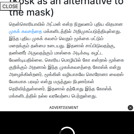
(Kosk as an alternative to
CLOSE
the mask)
தென்கொரியாவில் அட்மன் என்ற நிறுவனம் புதிய விதமான
முகக் கவசத்தை
மக்களிடத்தில் அறிமுகப்படுத்தியுள்ளது.
இந்த புதிய முகக் கவசம் வெறும் மூக்கை மட்டும்
மறைக்கும் தன்மை உடையது. இதனால் சாப்பிடுவதற்கு,
தண்ணீர் அருவதற்கும் மாஸ்கை அடிக்கடி கழட்ட
வேண்டியதில்லை. கொரிய மொழியில் கோ என்றால் மூக்கை
குறிக்கும் அதனால் இந்த முகக்கவசத்தை கோஸ்க் என்று
அழைக்கின்றனர். மூக்கின் வழியாகவே கொரோனா வைரஸ்
வேகமாக பரவும் என்று மருத்துவ நிபுணர்கள்
தெரிவித்துள்ளனர். இதனால் தற்போது இந்த கோஸ்க்
மக்களிடத்தில் நல்ல வரவேற்பை பெற்றுள்ளது.
ADVERTISEMENT