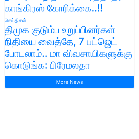
காங்கிரஸ் கோரிக்கை..!!
செய்திகள்
திமுக குடும்ப உறுப்பினர்கள்
நிதியை வைத்தே, 7 பட்ஜெட்
போடலாம்.. மா விவசாயிகளுக்கு
கொடுங்க: பிரேமலதா
More News