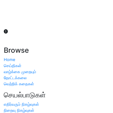
விவசாயிகள் நலன் கருதி சாகுபடி தொடர்பான சந்தேகம்
ஏற்பட்டால் வேளாண் விஞ்ஞானிகளை அணுகலாம்: தமிழக அரசு
அறிவிப்பு
Browse
Home
செய்திகள்
வாழ்க்கை முறையும்
தோட்டக்கலை
வெற்றிக் கதைகள்
செயல்பாடுகள்
எதிர்வரும் நிகழ்வுகள்
நிறைவு நிகழ்வுகள்