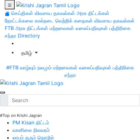
செய்திகள்
விவசாய தகவல்கள்
அரசு திட்டங்கள்
தோட்டக்கலை
கால்நடை
வெற்றிக் கதைகள்
விவசாய தகவல்கள்
FTB
அரசு திட்டங்கள்
மற்றவைகள்
வலைப்பதிவுகள்
பத்திரிகை
சந்தா
Directory
தமிழ்
#FTB
வாழ்வும் நலமும்
மற்றவைகள்
வலைப்பதிவுகள்
பத்திரிகை
சந்தா
#Top on Krishi Jagran
PM Kisan திட்டம்
வானிலை நிலவரம்
லாபம் தரும் தொழில்