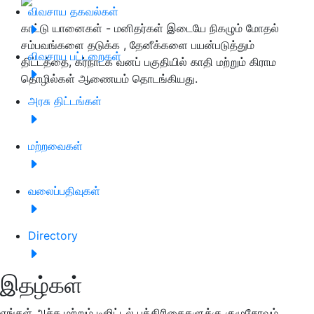
விவசாய தகவல்கள்
காட்டு யானைகள் - மனிதர்கள் இடையே நிகழும் மோதல்
சம்பவங்களை தடுக்க , தேனீக்களை பயன்படுத்தும்
விவசாய பட்டறைகள்
திட்டத்தை, கர்நாடக வனப் பகுதியில் காதி மற்றும் கிராம
தொழில்கள் ஆணையம் தொடங்கியது.
அரசு திட்டங்கள்
மற்றவைகள்
வலைப்பதிவுகள்
Directory
இதழ்கள்
எங்கள் அச்சு மற்றும் டிஜிட்டல் பத்திரிகைகளுக்கு குழுசேரவும்