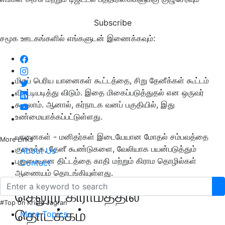
Subscribe
சமூக ஊடகங்களில் எங்களுடன் இணைக்கவும்:
மிகப் பெரிய யானைகள் கூட்டத்தை, சிறு தேனீக்கள் கூட்டம்
விரட்டியடித்து விடும். இதை மிகைப்படுத்துதல் என ஒருவர்
கூறலாம். ஆனால், கர்நாடக வனப் பகுதியில், இது
உண்மையாக்கப்பட்டுள்ளது.
யானைகள் - மனிதர்கள் இடையேயான மோதல் சம்பவத்தை
More Links
குறைக்க, தேனீ கூண்டுகளை, வேலியாக பயன்படுத்தும்
About Us
புதுமையான திட்டத்தை காதி மற்றும் கிராம தொழில்கள்
Contact
ஆணையம் தொடங்கியுள்ளது.
செலூர் கிராமத்தில்
#Top on Krishi Jagran
தொடக்கம்
More Topics