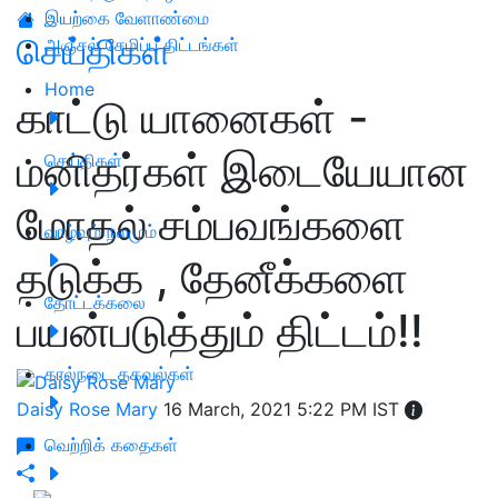
இயற்கை வேளாண்மை
செய்திகள்
அஞ்சல் சேமிப்பு திட்டங்கள்
Home
காட்டு யானைகள் -
மனிதர்கள் இடையேயான
செய்திகள்
மோதல் சம்பவங்களை
வாழ்வும் நலமும்
தடுக்க , தேனீக்களை
தோட்டக்கலை
பயன்படுத்தும் திட்டம்!!
கால்நடை தகவல்கள்
Daisy Rose Mary
16 March, 2021 5:22 PM IST
வெற்றிக் கதைகள்