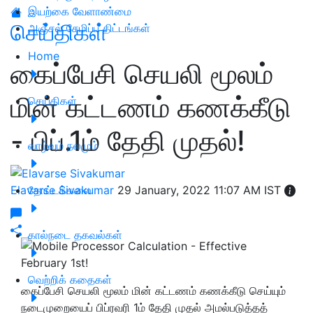
இயற்கை வேளாண்மை
செய்திகள்
அஞ்சல் சேமிப்பு திட்டங்கள்
Home
கைப்பேசி செயலி மூலம்
மின் கட்டணம் கணக்கீடு
செய்திகள்
- பிப்.1ம் தேதி முதல்!
வாழ்வும் நலமும்
Elavarse Sivakumar
தோட்டக்கலை
29 January, 2022 11:07 AM IST
கால்நடை தகவல்கள்
வெற்றிக் கதைகள்
கைப்பேசி செயலி மூலம் மின் கட்டணம் கணக்கீடு செய்யும்
நடைமுறையைப் பிப்ரவரி 1ம் தேதி முதல் அமல்படுத்தத்