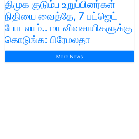
திமுக குடும்ப உறுப்பினர்கள்
நிதியை வைத்தே, 7 பட்ஜெட்
போடலாம்.. மா விவசாயிகளுக்கு
கொடுங்க: பிரேமலதா
More News