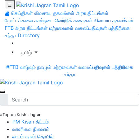
செய்திகள்
விவசாய தகவல்கள்
அரசு திட்டங்கள்
தோட்டக்கலை
கால்நடை
வெற்றிக் கதைகள்
விவசாய தகவல்கள்
FTB
அரசு திட்டங்கள்
மற்றவைகள்
வலைப்பதிவுகள்
பத்திரிகை
சந்தா
Directory
தமிழ்
#FTB
வாழ்வும் நலமும்
மற்றவைகள்
வலைப்பதிவுகள்
பத்திரிகை
சந்தா
#Top on Krishi Jagran
PM Kisan திட்டம்
வானிலை நிலவரம்
லாபம் தரும் தொழில்