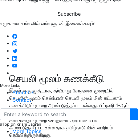
Subscribe
சமூக ஊடகங்களில் எங்களுடன் இணைக்கவும்:
செயலி மூலம் கணக்கீடு
More Links
இதன் ஒருபகுதியாக, தற்போது சோதனை முறையில்
About Us
செயலின் மூலம் செல்போன் செயலி மூலம் மின் கட்டணம்
Contact
கணக்கிடும் முறை அமல்படுத்தப்பட உள்ளது. பிப்ரவரி 1-ஆம்
தேதி முதல் கைபேசி செயலி மூலம் மின் கட்டணம்
கணக்கிடும் முறை சோதனை அடிப்படையில்
#Top on Krishi Jagran
அமல்படுத்தப்பபட உள்ளதாக தமிழ்நாடு மின் வாரியம்
More Topics
தெரிவித்திருக்கிறது.