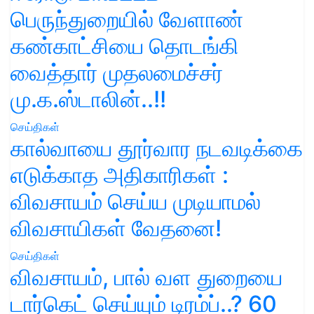
பெருந்துறையில் வேளாண்
கண்காட்சியை தொடங்கி
வைத்தார் முதலமைச்சர்
மு.க.ஸ்டாலின்..!!
செய்திகள்
கால்வாயை தூர்வார நடவடிக்கை
எடுக்காத அதிகாரிகள் :
விவசாயம் செய்ய முடியாமல்
விவசாயிகள் வேதனை!
செய்திகள்
விவசாயம், பால் வள துறையை
டார்கெட் செய்யும் டிரம்ப்..? 60