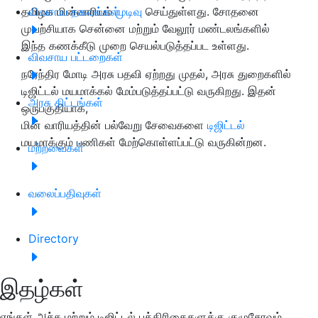
தமிழக மின்வாரியம்
விவசாய தகவல்கள்
முடிவு
செய்துள்ளது. சோதனை
முயற்சியாக சென்னை மற்றும் வேலூர் மண்டலங்களில்
இந்த கணக்கீடு முறை செயல்படுத்தப்பட உள்ளது.
விவசாய பட்டறைகள்
நரேந்திர மோடி அரசு பதவி ஏற்றது முதல், அரசு துறைகளில்
டிஜிட்டல் மயமாக்கல் மேம்படுத்தப்பட்டு வருகிறது. இதன்
அரசு திட்டங்கள்
ஒருபகுதியாக,
மின் வாரியத்தின் பல்வேறு சேவைகளை
டிஜிட்டல்
மயமாக்கும் பணிகள் மேற்கொள்ளப்பட்டு வருகின்றன.
மற்றவைகள்
வலைப்பதிவுகள்
Directory
இதழ்கள்
எங்கள் அச்சு மற்றும் டிஜிட்டல் பத்திரிகைகளுக்கு குழுசேரவும்