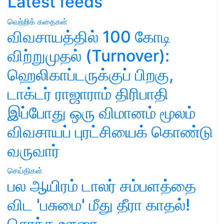
Latest feeds
வெற்றிக் கதைகள்
விவசாயத்தில் 100 கோடி
விற்றுமுதல் (Turnover):
ஹெலிகாப்டருக்குப் பிறகு,
டாக்டர் ராஜாராம் திரிபாதி
இப்போது ஒரு விமானம் மூலம்
விவசாயப் புரட்சியைக் கொண்டு
வருவார்
செய்திகள்
பல ஆயிரம் டாலர் சம்பளத்தை
விட 'பசுமை' மீது தீரா காதல்!
சொந்த ஊரை