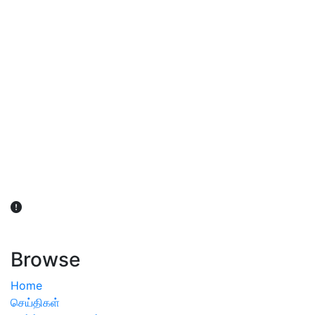
விவசாயிகள் நலன் கருதி சாகுபடி தொடர்பான சந்தேகம்
ஏற்பட்டால் வேளாண் விஞ்ஞானிகளை அணுகலாம்: தமிழக அரசு
அறிவிப்பு
Browse
Home
செய்திகள்