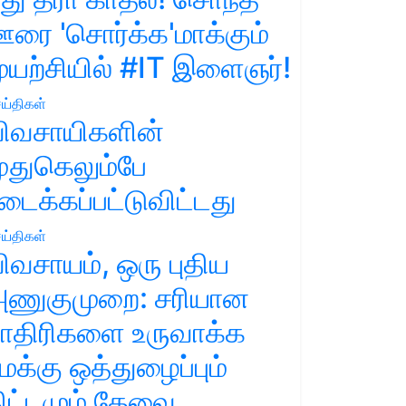
ரை 'சொர்க்க'மாக்கும்
ுயற்சியில் #IT இளைஞர்!
ய்திகள்
ிவசாயிகளின்
ுதுகெலும்பே
டைக்கப்பட்டுவிட்டது
ய்திகள்
ிவசாயம், ஒரு புதிய
ணுகுமுறை: சரியான
ாதிரிகளை உருவாக்க
மக்கு ஒத்துழைப்பும்
ிட்டமும் தேவை.