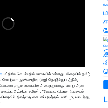
ம
ச
க
இ
வ
வ
கு
மட்டுமே செயல்படும் வகையில் உள்ளது. விரைவில் தமிழ்
ம். செயற்கை நுண்ணறிவு (ஏஐ) தொழில்நுட்பத்தில்,
ில்களை தரும் வகையில் அமைந்துள்ளது என்று அவர்
 மாவட்ட ஆட்சியர் சமீரன் , "கோவை விமான நிலையம்
. விரைவில் நிலத்தை கையகப்படுத்தும் பணி முடிவடைந்து,
L
.