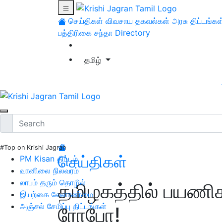
செய்திகள்
விவசாய தகவல்கள்
அரசு திட்டங்கள
பத்திரிகை சந்தா
Directory
தமிழ்
#Top on Krishi Jagran
செய்திகள்
PM Kisan திட்டம்
வானிலை நிலவரம்
லாபம் தரும் தொழில்
தமிழகத்தில் பயணிக
இயற்கை வேளாண்மை
அஞ்சல் சேமிப்பு திட்டங்கள்
ரோபோ!