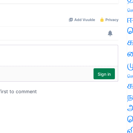
செ
ஈ
ப
க
வ
ம
செ
க
ந
அ
ச
வ