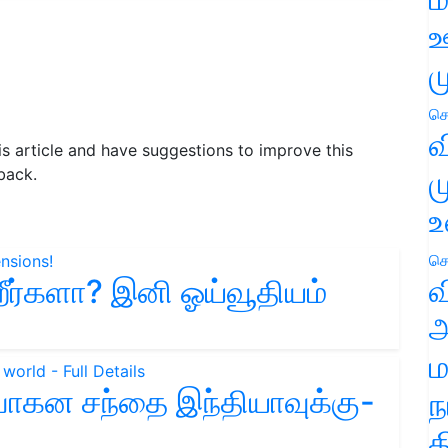
ஊ
ம
செ
வ
his article and have suggestions to improve this
ம
back.
உ
செ
வ
றீர்களா? இனி ஓய்வூதியம்
அ
ம
ாகன சந்தை இந்தியாவுக்கு-
ந
த