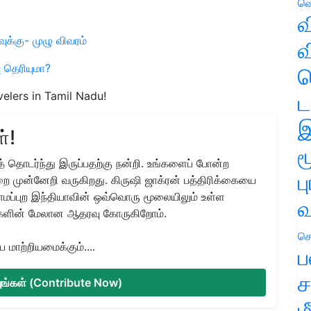
வெ
வ
க்கு- முழு விவரம்
வ
 தெரியுமா?
ஹ
velers in Tamil Nadu!
ட
இ
்!
ம
 தொடர்ந்து இருப்பதற்கு நன்றி. உங்களைப் போன்ற
ப
ை முன்னேறி வருகிறது. கிருஷி ஜாக்ரன் பத்திரிக்கையை
ிராமப்புற இந்தியாவின் ஒவ்வொரு மூலையிலும் உள்ள
வ
களின் மேலான ஆதரவு கோருகிறோம்.
செ
மாற்றியமைக்கும்....
ப
ச
்யுங்கள் (Contribute Now)
ம