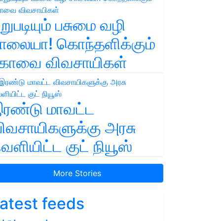
றுபடியும் பசுமை வழி
ாலையா! கொந்தளிக்கும்
ோவை விவசாயிகள்
ரண்டு மாவட்ட
ிவசாயிகளுக்கு அரசு
ெளியிட்ட குட் நியூஸ்
More Stories
atest feeds