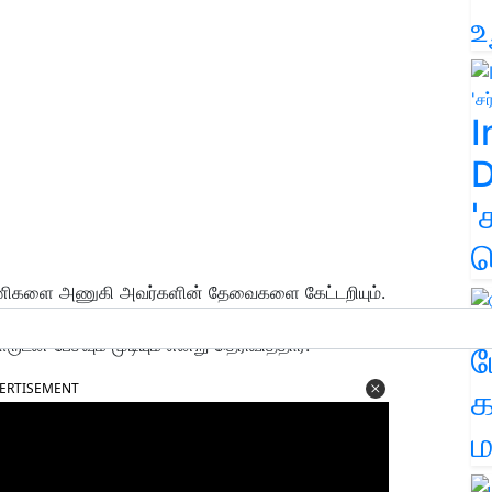
உ
I
D
'
க
யணிகளை அணுகி அவர்களின் தேவைகளை கேட்டறியும்.
 கொண்டு பேடுவதற்கு ரோபோ உதவி செய்யும். இந்த
ன் பேசவும் முடியும் என்று தெரிவித்தார்.
ம
ERTISEMENT
க
ம