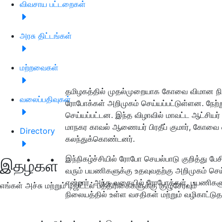
விவசாய பட்டறைகள்
அரசு திட்டங்கள்
மற்றவைகள்
தமிழகத்தில் முதல்முறையாக கோவை விமான நில
வலைப்பதிவுகள்
ரோபோக்கள் அறிமுகம் செய்யப்பட்டுள்ளன. நேற்
செய்யப்பட்டன. இந்த விழாவில் மாவட்ட ஆட்சி
மாநகர காவல் ஆணையர் பிரதீப் குமார், கோவை 
Directory
கலந்துக்கொண்டனர்.
இந்நிகழ்ச்சியில் ரோபோ செயல்பாடு குறித்து
இதழ்கள்
வரும் பயணிகளுக்கு உதவுவதற்கு அறிமுகம் செய்
என்றார். அந்த வகையில் ரோபோக்கள், பயணிக
எங்கள் அச்சு மற்றும் டிஜிட்டல் பத்திரிகைகளுக்கு குழுசேரவும்
நிலையத்தில் உள்ள வசதிகள் மற்றும் வழிகாட்டு