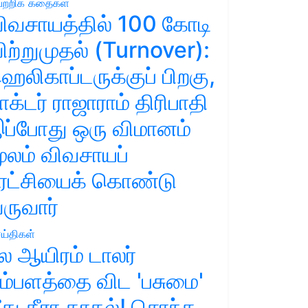
ற்றிக் கதைகள்
ிவசாயத்தில் 100 கோடி
ிற்றுமுதல் (Turnover):
ெலிகாப்டருக்குப் பிறகு,
ாக்டர் ராஜாராம் திரிபாதி
ப்போது ஒரு விமானம்
ூலம் விவசாயப்
ுரட்சியைக் கொண்டு
ருவார்
ய்திகள்
ல ஆயிரம் டாலர்
ம்பளத்தை விட 'பசுமை'
ீது தீரா காதல்! சொந்த