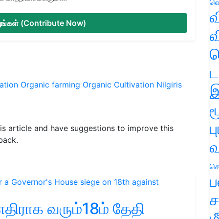
வெ
வ
்யுங்கள் (Contribute Now)
வ
ஹ
ட
ation
Organic farming
Organic Cultivation
Nilgiris
இ
ம
ப
his article and have suggestions to improve this
back.
வ
செ
ப
ச
திராக வரும்18ம் தேதி
ம