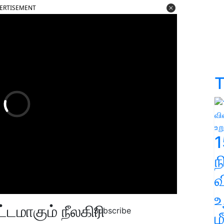
ERTISEMENT
T
1
வ
உ
மாகும் நீலகிரி
Subscribe
ம