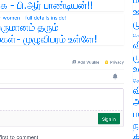
 - பி.ஆர் பாண்டியன்!!
ஊ
ம
வருமானம் தரும்
செ
்- முழுவிபரம் உள்ளே!
வ
ம
உ
செ
வ
அ
ம
ந
த