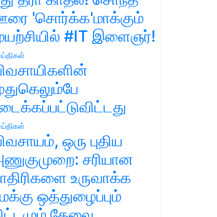
ரை 'சொர்க்க'மாக்கும்
ுயற்சியில் #IT இளைஞர்!
ய்திகள்
ிவசாயிகளின்
ுதுகெலும்பே
டைக்கப்பட்டுவிட்டது
ய்திகள்
ிவசாயம், ஒரு புதிய
ணுகுமுறை: சரியான
ாதிரிகளை உருவாக்க
மக்கு ஒத்துழைப்பும்
ிட்டமும் தேவை.