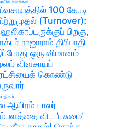
ற்றிக் கதைகள்
ிவசாயத்தில் 100 கோடி
ிற்றுமுதல் (Turnover):
ெலிகாப்டருக்குப் பிறகு,
ாக்டர் ராஜாராம் திரிபாதி
ப்போது ஒரு விமானம்
ூலம் விவசாயப்
ுரட்சியைக் கொண்டு
ருவார்
ய்திகள்
ல ஆயிரம் டாலர்
ம்பளத்தை விட 'பசுமை'
ீது தீரா காதல்! சொந்த