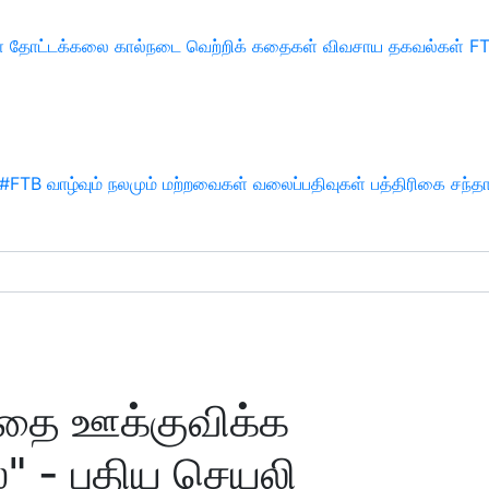
்
தோட்டக்கலை
கால்நடை
வெற்றிக் கதைகள்
விவசாய தகவல்கள்
F
#FTB
வாழ்வும் நலமும்
மற்றவைகள்
வலைப்பதிவுகள்
பத்திரிகை சந்த
தை ஊக்குவிக்க
ஸ்" - புதிய செயலி