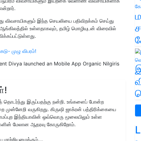
70 ஆயிரம் விவசாயிகளும் இயற்கை வேளாண் விவசாயிகளாக
ன்றார்.
ம
ு விவசாயிகளும் இந்த செயலியை பதிவிறக்கம் செய்து
ச
 ஆங்கிலத்தில் உள்ளதாகவும், தமிழ் மொழியுடன் விரைவில்
ிக்கப்பட்டுள்ளது.
க
ெடு- முழு விபரம்!
ocent Divya launched an Mobile App Organic Nilgiris
இ
வ
்!
வ
 தொடர்ந்து இருப்பதற்கு நன்றி. உங்களைப் போன்ற
ை முன்னேறி வருகிறது. கிருஷி ஜாக்ரன் பத்திரிக்கையை
ிராமப்புற இந்தியாவின் ஒவ்வொரு மூலையிலும் உள்ள
களின் மேலான ஆதரவு கோருகிறோம்.
L
மாற்றியமைக்கும்....