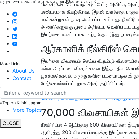
சமூக ஊடகங்களில் எங்களுடன் இணைக்கவும்:
பின்னர் செய்தியாளர்குக்கு பேட்டி அளித்த அவர்,
மண்டலமாக திகழ்கிறது. இதன் வளத்தை பாதுகா
மரக்கன்றுகள் நடவு செய்யப்பட உள்ளது. நீலக
ஆண்டுகளுக்கு முன்பு அறிவிப்பு வெளியிடப்பட
இயற்கை மாவட்டமாக மாற்ற தொடர்ந்து நடவடிக்கை
ஆர்கானிக் நீல்கிரீஸ் செ
இயற்கை விவசாயம் செய்ய விரும்பும் விவசாயிகள
More Links
உள்ள அடிப்படை விவரங்களை இந்த புதிய செயலி
About Us
பூச்சிக்கொல்லி மருந்துகளின் பயன்பாட்டில் இரு
Contact
மேற்கொள்ளப்பட்டதாக அவர் குறிப்பிட்டார்.
1.5 கோடி விலை நிர்ணயிக்கப்பட்ட விநோதமான 
#Top on Krishi Jagran
70,000 விவசாயிகள் இ
More Topics
CLOSE
நீலகிரியில் 4 ஆயிரத்து 800 விவசாயிகள் இயற்
ஆயிரத்து 200 விவசாயிகளுக்கு இயற்கை வேளாண