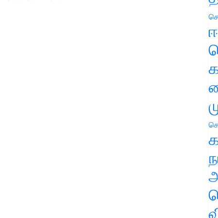
செ
ஈ
ப
க
வ
ம
செ
க
ந
அ
ச
வ