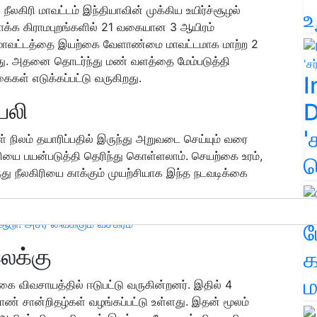
 நீலகிரி மாவட்டம் இந்தியாவின் முக்கிய உயிர்ச்சூழல்
உ
க்க கிராமபுறங்களில் 21 வகையான 3 ஆயிரம்
ிரி மாவட்டத்தை இயற்கை வேளாண்மை மாவட்டமாக மாற்ற 2
்டது. அதனை தொடர்ந்து மண் வளத்தை மேம்படுத்தி
கள் எடுக்கப்பட்டு வருகிறது.
I
யலி
D
'
் நிலம் தயாரிப்பதில் இருந்து அறுவடை செய்யும் வரை
யை பயன்படுத்தி தெரிந்து கொள்ளலாம். செயற்கை உரம்,
க
ந்து நீலகிரியை காக்கும் முயற்சியாக இந்த நடவடிக்கை
ஆடு! அசர வைக்கும் வசீகரம்
ம
லக்கு
க
ம
கை விவசாயத்தில் ஈடுபட்டு வருகின்றனர். இதில் 4
் சான்றிதழ்கள் வழங்கப்பட்டு உள்ளது. இதன் மூலம்