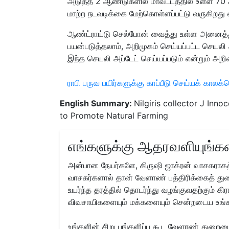
அடுத்த 2 ஆண்டுகளில் மாவட்டத்தில் உள்ள 
மாற்ற நடவடிக்கை மேற்கொள்ளப்பட்டு வருகிறது எ
ஆண்ட்ராய்டு செல்போன் வைத்து உள்ள அனைத்த
பயன்படுத்தலாம், அறிமுகம் செய்யப்பட்ட செயலி
இந்த செயலி அப்டேட் செய்யப்படும் என்றும் அறிவ
ராபி பருவ பயிர்களுக்கு காப்பீடு செய்யக் காலக்க
English Summary:
Nilgiris collector J Inn
to Promote Natural Farming
எங்களுக்கு ஆதரவளியுங்கள
அன்பான நேயர்களே, கிருஷி ஜாக்ரன் வாசகராகத்
வாசகர்களால் தான் வேளாண் பத்திரிக்கைத் துற
உயர்ந்த தரத்தில் தொடர்ந்து வழங்குவதற்கும் க
விவசாயிகளையும் மக்களையும் சென்றடைய உங்
உங்களின் சிறு பங்களிப்பு கூட வேளாண் துறையை 