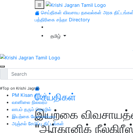
செய்திகள்
விவசாய தகவல்கள்
அரசு திட்டங்கள
பத்திரிகை சந்தா
Directory
தமிழ்
#Top on Krishi Jagran
செய்திகள்
PM Kisan திட்டம்
வானிலை நிலவரம்
லாபம் தரும் தொழில்
இயற்கை விவசாயத்
இயற்கை வேளாண்மை
அஞ்சல் சேமிப்பு திட்டங்கள்
"ஆர்கானிக் நீல்கிரீ