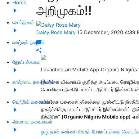
Home
அறிமுகம்!!
செய்திகள்
Daisy Rose Mary
15 December, 2020 4:39 
வாழ்வும் நலமும்
தோட்டக்கலை
Launched an Mobile App Organic Nilgiris
கால்நடை தகவல்கள்
இயற்கை விவசாயம் குறித்த அடிப்படை தொழில்நுட
செயலியை நீலகிரி மாவட்ட ஆட்சியர் இன்னசென்
வெற்றிக் கதைகள்
சர்வதேச மலைகள் தினத்தை முன்னிட்டு நீலகிரி
நிகழ்ச்சிக்கு மாவட்ட ஆட்சியர் இன்னசென்ட் த
நீல்கிரீஸ்"
(Organic Nilgiris Mobile app)
என்
விவசாய தகவல்கள்
ஒரு நாள் உண்ணாவிரதப் போராட்டத்தை தொடங்கிய