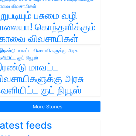
றுபடியும் பசுமை வழி
ாலையா! கொந்தளிக்கும்
ோவை விவசாயிகள்
ரண்டு மாவட்ட
ிவசாயிகளுக்கு அரசு
ெளியிட்ட குட் நியூஸ்
More Stories
atest feeds