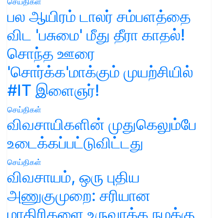
செய்திகள்
பல ஆயிரம் டாலர் சம்பளத்தை
விட 'பசுமை' மீது தீரா காதல்!
சொந்த ஊரை
'சொர்க்க'மாக்கும் முயற்சியில்
#IT இளைஞர்!
செய்திகள்
விவசாயிகளின் முதுகெலும்பே
உடைக்கப்பட்டுவிட்டது
செய்திகள்
விவசாயம், ஒரு புதிய
அணுகுமுறை: சரியான
மாதிரிகளை உருவாக்க நமக்கு