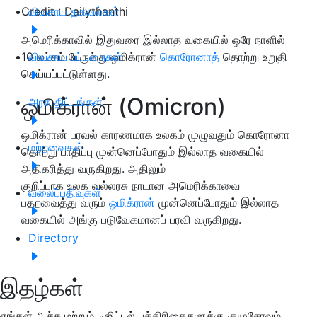
Credit : Dailythanthi
விவசாய தகவல்கள்
அமெரிக்காவில் இதுவரை இல்லாத வகையில் ஒரே நாளில்
10 லட்சம் பேருக்கு ஒமிக்ரான்
விவசாய பட்டறைகள்
கொரோனாத்
தொற்று உறுதி
செய்யப்பட்டுள்ளது.
ஒமிக்ரான் (Omicron)
அரசு திட்டங்கள்
ஒமிக்ரான் பரவல் காரணமாக உலகம் முழுவதும் கொரோனா
மற்றவைகள்
தொற்று பாதிப்பு முன்னெப்போதும் இல்லாத வகையில்
அதிகரித்து வருகிறது. அதிலும்
குறிப்பாக உலக வல்லரசு நாடான அமெரிக்காவை
வலைப்பதிவுகள்
பதறவைத்து வரும்
ஒமிக்ரான்
முன்னெப்போதும் இல்லாத
வகையில் அங்கு படுவேகமானப் பரவி வருகிறது.
Directory
இதழ்கள்
எங்கள் அச்சு மற்றும் டிஜிட்டல் பத்திரிகைகளுக்கு குழுசேரவும்