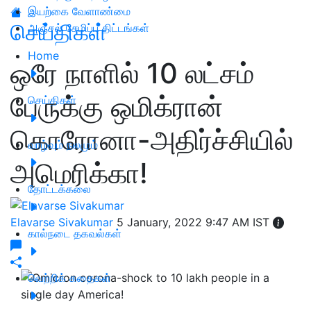
இயற்கை வேளாண்மை
செய்திகள்
அஞ்சல் சேமிப்பு திட்டங்கள்
Home
ஒரே நாளில் 10 லட்சம்
பேருக்கு ஒமிக்ரான்
செய்திகள்
கொரோனா-அதிர்ச்சியில்
வாழ்வும் நலமும்
அமெரிக்கா!
தோட்டக்கலை
Elavarse Sivakumar
5 January, 2022 9:47 AM IST
கால்நடை தகவல்கள்
வெற்றிக் கதைகள்