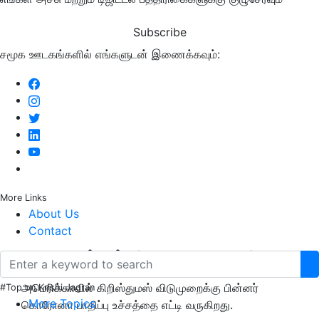
Subscribe
சமூக ஊடகங்களில் எங்களுடன் இணைக்கவும்:
More Links
About Us
Contact
புதிய உச்சம் (New peak)
அமெரிக்காவில் கிறிஸ்துமஸ் விடுமுறைக்கு பின்னர்
#Top on Krishi Jagran
More Topics
கொரோனா பாதிப்பு உச்சத்தை எட்டி வருகிறது.