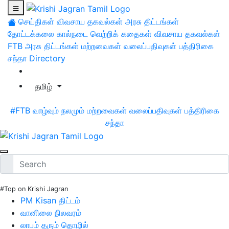
செய்திகள்
விவசாய தகவல்கள்
அரசு திட்டங்கள்
தோட்டக்கலை
கால்நடை
வெற்றிக் கதைகள்
விவசாய தகவல்கள்
FTB
அரசு திட்டங்கள்
மற்றவைகள்
வலைப்பதிவுகள்
பத்திரிகை
சந்தா
Directory
தமிழ்
#FTB
வாழ்வும் நலமும்
மற்றவைகள்
வலைப்பதிவுகள்
பத்திரிகை
சந்தா
#Top on Krishi Jagran
PM Kisan திட்டம்
வானிலை நிலவரம்
லாபம் தரும் தொழில்