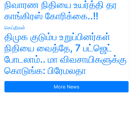
நிவாரண நிதியை உயர்த்தி தர
காங்கிரஸ் கோரிக்கை..!!
செய்திகள்
திமுக குடும்ப உறுப்பினர்கள்
நிதியை வைத்தே, 7 பட்ஜெட்
போடலாம்.. மா விவசாயிகளுக்கு
கொடுங்க: பிரேமலதா
More News