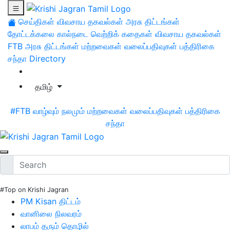
செய்திகள்
விவசாய தகவல்கள்
அரசு திட்டங்கள்
தோட்டக்கலை
கால்நடை
வெற்றிக் கதைகள்
விவசாய தகவல்கள்
FTB
அரசு திட்டங்கள்
மற்றவைகள்
வலைப்பதிவுகள்
பத்திரிகை
சந்தா
Directory
தமிழ்
#FTB
வாழ்வும் நலமும்
மற்றவைகள்
வலைப்பதிவுகள்
பத்திரிகை
சந்தா
#Top on Krishi Jagran
PM Kisan திட்டம்
வானிலை நிலவரம்
லாபம் தரும் தொழில்