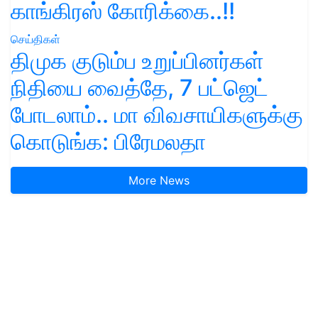
காங்கிரஸ் கோரிக்கை..!!
செய்திகள்
திமுக குடும்ப உறுப்பினர்கள்
நிதியை வைத்தே, 7 பட்ஜெட்
போடலாம்.. மா விவசாயிகளுக்கு
கொடுங்க: பிரேமலதா
More News