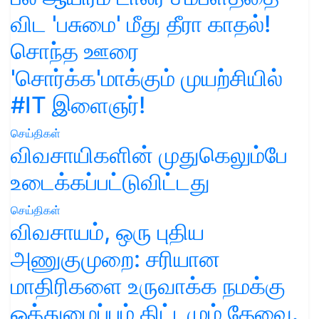
விட 'பசுமை' மீது தீரா காதல்!
சொந்த ஊரை
'சொர்க்க'மாக்கும் முயற்சியில்
#IT இளைஞர்!
செய்திகள்
விவசாயிகளின் முதுகெலும்பே
உடைக்கப்பட்டுவிட்டது
செய்திகள்
விவசாயம், ஒரு புதிய
அணுகுமுறை: சரியான
மாதிரிகளை உருவாக்க நமக்கு
ஒத்துழைப்பும் திட்டமும் தேவை.