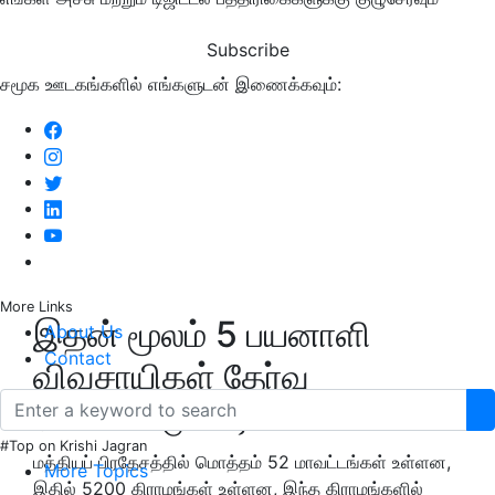
Subscribe
சமூக ஊடகங்களில் எங்களுடன் இணைக்கவும்:
More Links
இதன் மூலம் 5 பயனாளி
About Us
Contact
விவசாயிகள் தேர்வு
செய்யப்படுவார்கள்
#Top on Krishi Jagran
மத்தியப் பிரதேசத்தில் மொத்தம் 52 மாவட்டங்கள் உள்ளன,
More Topics
இதில் 5200 கிராமங்கள் உள்ளன, இந்த கிராமங்களில்