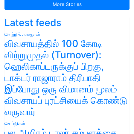
More Stories
Latest feeds
வெற்றிக் கதைகள்
விவசாயத்தில் 100 கோடி
விற்றுமுதல் (Turnover):
ஹெலிகாப்டருக்குப் பிறகு,
டாக்டர் ராஜாராம் திரிபாதி
இப்போது ஒரு விமானம் மூலம்
விவசாயப் புரட்சியைக் கொண்டு
வருவார்
செய்திகள்
பல ஆயிரம் டாலர் சம்பளத்தை