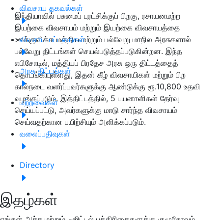
விவசாய தகவல்கள்
இந்தியாவில் பசுமைப் புரட்சிக்குப் பிறகு, ரசாயனமற்ற
இயற்கை விவசாயம் மற்றும் இயற்கை விவசாயத்தை
ஊக்குவிக்க மத்திய மற்றும் பல்வேறு மாநில அரசுகளால்
விவசாய பட்டறைகள்
பல்வேறு திட்டங்கள் செயல்படுத்தப்படுகின்றன. இந்த
எபிசோடில், மத்தியப் பிரதேச அரசு ஒரு திட்டத்தைத்
அரசு திட்டங்கள்
தொடங்கியுள்ளது, இதன் கீழ் விவசாயிகள் மற்றும் பிற
கால்நடை வளர்ப்பவர்களுக்கு ஆண்டுக்கு ரூ.10,800 உதவி
வழங்கப்படும். இத்திட்டத்தில், 5 பயனாளிகள் தேர்வு
மற்றவைகள்
செய்யப்பட்டு, அவர்களுக்கு மாடு சார்ந்த விவசாயம்
செய்வதற்கான பயிற்சியும் அளிக்கப்படும்.
வலைப்பதிவுகள்
Directory
இதழ்கள்
எங்கள் அச்சு மற்றும் டிஜிட்டல் பத்திரிகைகளுக்கு குழுசேரவும்