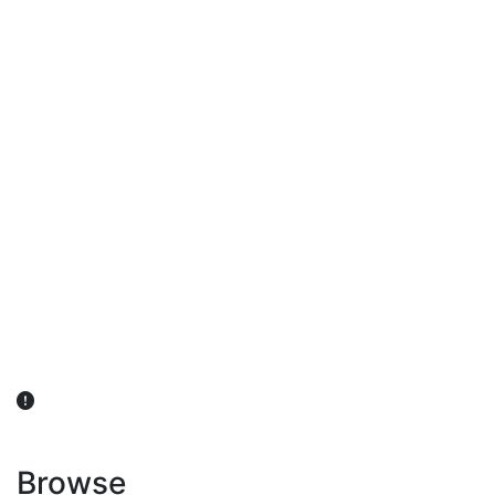
விவசாயிகள் நலன் கருதி சாகுபடி தொடர்பான சந்தேகம்
ஏற்பட்டால் வேளாண் விஞ்ஞானிகளை அணுகலாம்: தமிழக அரசு
அறிவிப்பு
Browse