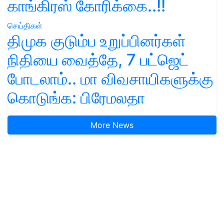
காங்கிரஸ் கோரிக்கை..!!
செய்திகள்
திமுக குடும்ப உறுப்பினர்கள்
நிதியை வைத்தே, 7 பட்ஜெட்
போடலாம்.. மா விவசாயிகளுக்கு
கொடுங்க: பிரேமலதா
More News