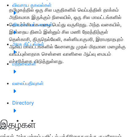
விவசாய தகவல்கள்
தமிழகத்தில் ஒரு சில பகுதிகளில் வெப்பத்தின் தாக்கம்
அதிகமாக இருக்கும் நிலையில், ஒரு சில மாவட்டங்களில்
தொடர்ச்சியாக மழை பெய்து வருகிறது. அந்த வகையில்,
விவசாய பட்டறைகள்
இன்றைய தினம் இன்னும் சில மணி நேரத்திற்குள்
தென்காசி, திருநெல்வேலி, கன்னியாகுமரி, இராமநாதபுரம்
அரசு திட்டங்கள்
ஆகிய மாவட்டங்களில் லேசானது முதல் மிதமான மழைக்கு
வாய்ப்புள்ளதாக சென்னை வானிலை ஆய்வு மையம்
எச்சரிக்கை விடுத்துள்ளது.
மற்றவைகள்
வலைப்பதிவுகள்
Directory
இதழ்கள்
எங்கள் அச்சு மற்றும் டிஜிட்டல் பத்திரிகைகளுக்கு குழுசேரவும்