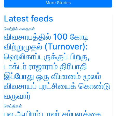
More Stories
Latest feeds
வெற்றிக் கதைகள்
விவசாயத்தில் 100 கோடி
விற்றுமுதல் (Turnover):
ஹெலிகாப்டருக்குப் பிறகு,
டாக்டர் ராஜாராம் திரிபாதி
இப்போது ஒரு விமானம் மூலம்
விவசாயப் புரட்சியைக் கொண்டு
வருவார்
செய்திகள்
பல ஆயிரம் டாலர் சம்பளத்தை