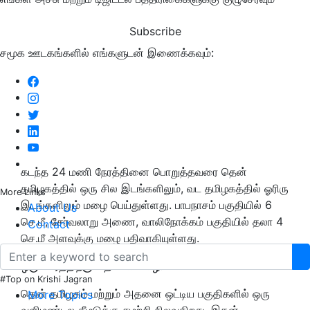
Subscribe
சமூக ஊடகங்களில் எங்களுடன் இணைக்கவும்:
கடந்த 24 மணி நேரத்தினை பொறுத்தவரை தென்
தமிழகத்தில் ஒரு சில இடங்களிலும், வட தமிழகத்தில் ஓரிரு
More Links
இடங்களிலும் மழை பெய்துள்ளது. பாபநாசம் பகுதியில் 6
About Us
செ.மீ, சேர்வலாறு அணை, வாலிநோக்கம் பகுதியில் தலா 4
Contact
செ.மீ அளவுக்கு மழை பதிவாகியுள்ளது.
ஒரு வாரத்திற்கு மிதமான மழை:
#Top on Krishi Jagran
தென் தமிழகம் மற்றும் அதனை ஒட்டிய பகுதிகளில் ஒரு
More Topics
வளிமண்டல கீழடுக்கு சுழற்சி நிலவுகிறது. இதன்