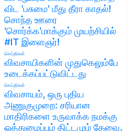
விட 'பசுமை' மீது தீரா காதல்!
சொந்த ஊரை
'சொர்க்க'மாக்கும் முயற்சியில்
#IT இளைஞர்!
செய்திகள்
விவசாயிகளின் முதுகெலும்பே
உடைக்கப்பட்டுவிட்டது
செய்திகள்
விவசாயம், ஒரு புதிய
அணுகுமுறை: சரியான
மாதிரிகளை உருவாக்க நமக்கு
ஒத்துழைப்பும் திட்டமும் தேவை.