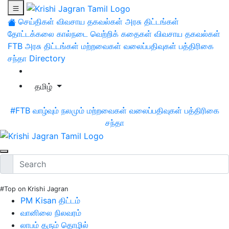
செய்திகள்
விவசாய தகவல்கள்
அரசு திட்டங்கள்
தோட்டக்கலை
கால்நடை
வெற்றிக் கதைகள்
விவசாய தகவல்கள்
FTB
அரசு திட்டங்கள்
மற்றவைகள்
வலைப்பதிவுகள்
பத்திரிகை
சந்தா
Directory
தமிழ்
#FTB
வாழ்வும் நலமும்
மற்றவைகள்
வலைப்பதிவுகள்
பத்திரிகை
சந்தா
#Top on Krishi Jagran
PM Kisan திட்டம்
வானிலை நிலவரம்
லாபம் தரும் தொழில்