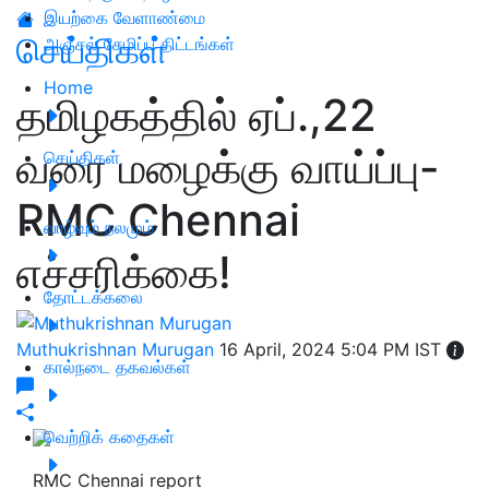
இயற்கை வேளாண்மை
செய்திகள்
அஞ்சல் சேமிப்பு திட்டங்கள்
Home
தமிழகத்தில் ஏப்.,22
வரை மழைக்கு வாய்ப்பு-
செய்திகள்
RMC Chennai
வாழ்வும் நலமும்
எச்சரிக்கை!
தோட்டக்கலை
Muthukrishnan Murugan
16 April, 2024 5:04 PM IST
கால்நடை தகவல்கள்
வெற்றிக் கதைகள்
RMC Chennai report