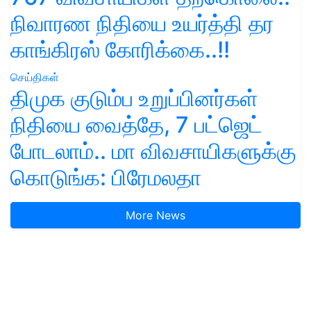
நிவாரண நிதியை உயர்த்தி தர
காங்கிரஸ் கோரிக்கை..!!
செய்திகள்
திமுக குடும்ப உறுப்பினர்கள்
நிதியை வைத்தே, 7 பட்ஜெட்
போடலாம்.. மா விவசாயிகளுக்கு
கொடுங்க: பிரேமலதா
More News