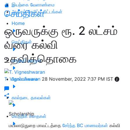
இயற்கை வேளாண்மை
செய்திகள்
அஞ்சல் சேமிப்பு திட்டங்கள்
Home
ஒருவருக்கு ரூ. 2 லட்சம்
வரை கல்வி
செய்திகள்
உதவித்தொகை
வாழ்வும் நலமும்
T. Vigneshwaran
தோட்டக்கலை
28 November, 2022 7:37 PM IST
கால்நடை தகவல்கள்
Scholarship
வெற்றிக் கதைகள்
மயிலாடுதுறை மாவட்டத்தை
சேர்ந்த BC மாணவர்கள்
கல்வி