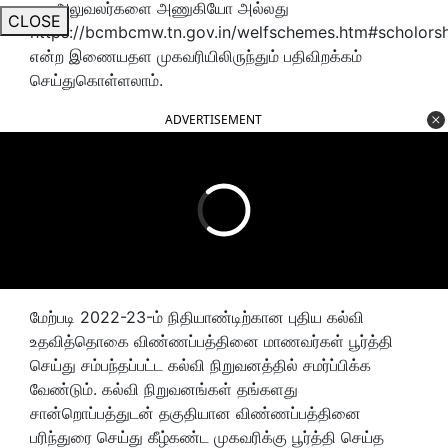
நல அலுவலர்களை அணுகியோ அல்லது
CLOSE
https://bcmbcmw.tn.gov.in/welfschemes.htm#scholors
என்ற இணையதள முகவரியிலிருந்தும் பதிவிறக்கம்
செய்துகொள்ளலாம்.
ADVERTISEMENT
மேற்படி 2022-23-ம் நிதியாண்டிற்கான புதிய கல்வி
உதவித்தொகை விண்ணப்பத்தினை மாணவர்கள் பூர்த்தி
செய்து சம்பந்தப்பட்ட கல்வி நிறுவனத்தில் சமர்ப்பிக்க
வேண்டும். கல்வி நிறுவனங்கள் தங்களது
சான்றொப்பத்துடன் தகுதியான விண்ணப்பத்தினை
பரிந்துரை செய்து கீழ்கண்ட முகவரிக்கு பூர்த்தி செய்த