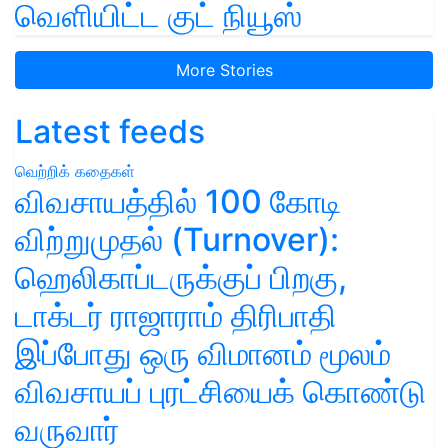
வெளியிட்ட குட் நியூஸ்
More Stories
Latest feeds
வெற்றிக் கதைகள்
விவசாயத்தில் 100 கோடி
விற்றுமுதல் (Turnover):
ஹெலிகாப்டருக்குப் பிறகு,
டாக்டர் ராஜாராம் திரிபாதி
இப்போது ஒரு விமானம் மூலம்
விவசாயப் புரட்சியைக் கொண்டு
வருவார்