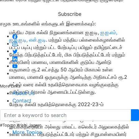
Subscribe
சமூக ஊடகங்களில் எங்களுடன் இணைக்கவும்:
மத்திய அரசு கல்வி நிறுவனங்களான ஐ.ஐ.டி,
ஐ.ஐ.எம்,
ஐ.ஐ.ஐ.டி, என்.ஐ.டி
. மற்றும் மத்திய பல்கலைக்கழகங்களில்
பட்டப் படிப்பு மற்றும் பட்ட மேற்படிப்பு பயிலும் தமிழ்நாட்டைச்
சேர்ந்த பிற்படுத்தப்பட்டோர், மிக பிற்படுத்தப்பட்டோர் மற்றும்
சீர்மரபினர் மாணவ, மாணவிகளின் குடும்ப ஆண்டு
வருமானம் ரூ.2 லட்சத்து 50 ஆயிரம் மிகாமல் உள்ள
மாணவ, மாணவி ஒருவருக்கு ஆண்டிற்கு அதிகபட்சம் ரூ.2
லட்சம் வரை கல்வி உதவித்தொகையாக வழங்குவதற்கு
More Links
தமிழ்நாடு அரசால் ஆணையிடப்பட்டுள்ளது.
About Us
Contact
மேற்படி கல்வி உதவித்தொகைக்கு 2022-23-ம்
கல்வியாண்டில் புதிதாக விண்ணப்பிக்க விரும்பும்
தகுதியான மாணவர்கள் கீழ்கண்ட முகவரியில் உள்ள
#Top on Krishi Jagran
இயக்கத்தையோ அல்லது மாவட்ட கலெக்டர் அலுவலகத்தில்
More Topics
உள்ள மாவட்ட பிற்படுத்தப்பட்டோர் மற்றும் சிறுபான்மையினர்