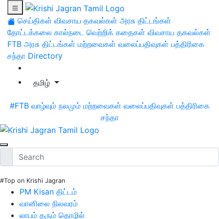
செய்திகள்
விவசாய தகவல்கள்
அரசு திட்டங்கள்
தோட்டக்கலை
கால்நடை
வெற்றிக் கதைகள்
விவசாய தகவல்கள்
FTB
அரசு திட்டங்கள்
மற்றவைகள்
வலைப்பதிவுகள்
பத்திரிகை
சந்தா
Directory
தமிழ்
#FTB
வாழ்வும் நலமும்
மற்றவைகள்
வலைப்பதிவுகள்
பத்திரிகை
சந்தா
#Top on Krishi Jagran
PM Kisan திட்டம்
வானிலை நிலவரம்
லாபம் தரும் தொழில்