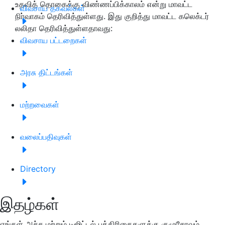
உதவித் தொகைக்கு விண்ணப்பிக்காலம் என்று மாவட்ட
விவசாய தகவல்கள்
நிர்வாகம் தெரிவித்துள்ளது. இது குறித்து மாவட்ட கலெக்டர்
லலிதா தெரிவித்துள்ளதாவது:
விவசாய பட்டறைகள்
அரசு திட்டங்கள்
மற்றவைகள்
வலைப்பதிவுகள்
Directory
இதழ்கள்
எங்கள் அச்சு மற்றும் டிஜிட்டல் பத்திரிகைகளுக்கு குழுசேரவும்