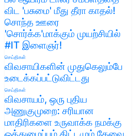
விட 'பசுமை' மீது தீரா காதல்!
சொந்த ஊரை
'சொர்க்க'மாக்கும் முயற்சியில்
#IT இளைஞர்!
செய்திகள்
விவசாயிகளின் முதுகெலும்பே
உடைக்கப்பட்டுவிட்டது
செய்திகள்
விவசாயம், ஒரு புதிய
அணுகுமுறை: சரியான
மாதிரிகளை உருவாக்க நமக்கு
ஒத்துழைப்பும் திட்டமும் தேவை.