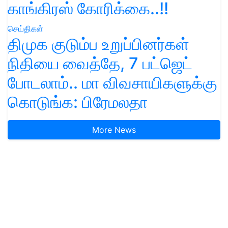
காங்கிரஸ் கோரிக்கை..!!
செய்திகள்
திமுக குடும்ப உறுப்பினர்கள்
நிதியை வைத்தே, 7 பட்ஜெட்
போடலாம்.. மா விவசாயிகளுக்கு
கொடுங்க: பிரேமலதா
More News