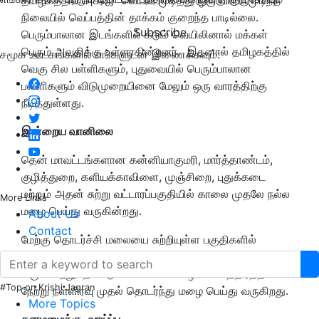
நிலையில் வெப்பத்தின் தாக்கம் குறைந்த பாடில்லை.
Subscribe
பெரும்பாலான இடங்களில் கடும் வெயிலினால் மக்கள்
பெரும் அவதிக்கு உள்ளாகின்றனர். இதனால் தமிழகத்தில்
சமூக ஊடகங்களில் எங்களுடன் இணைக்கவும்:
வெகு சில பள்ளிகளும், புதுவையில் பெரும்பாலான
பள்ளிகளும் விடுமுறையினை மேலும் ஒரு வாரத்திற்கு
நீடித்துள்ளது.
இன்றைய வானிலை
தென் மாவட்டங்களான கன்னியாகுமரி, மார்த்தாண்டம்,
குழித்துறை, களியக்காவிளை, முஞ்சிறை, புதுக்கடை
மற்றும் அதன் சுற்று வட்டாரப்பகுதியில் காலை முதலே நல்ல
More Links
மழை பெய்து வருகின்றது.
About Us
Contact
மேற்கு தொடர்ச்சி மலையை சுற்றியுள்ள பகுதிகளில்
வெப்பச்சலனம் காரணமாக ஆங்காங்கே நல்ல மழை பெய்து
வருகின்றது. திண்டுக்கல் மாவட்டம் ஒட்டன்சத்திரத்தில்
#Top on Krishi Jagran
நேற்று நள்ளிரவு முதல் தொடர்ந்து மழை பெய்து வருகிறது.
More Topics
கனமழைக்கு வாய்ப்பு