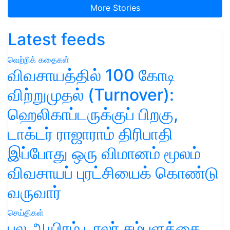
More Stories
Latest feeds
வெற்றிக் கதைகள்
விவசாயத்தில் 100 கோடி
விற்றுமுதல் (Turnover):
ஹெலிகாப்டருக்குப் பிறகு,
டாக்டர் ராஜாராம் திரிபாதி
இப்போது ஒரு விமானம் மூலம்
விவசாயப் புரட்சியைக் கொண்டு
வருவார்
செய்திகள்
பல ஆயிரம் டாலர் சம்பளத்தை