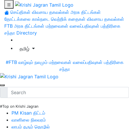
செய்திகள்
விவசாய தகவல்கள்
அரசு திட்டங்கள்
தோட்டக்கலை
கால்நடை
வெற்றிக் கதைகள்
விவசாய தகவல்கள்
FTB
அரசு திட்டங்கள்
மற்றவைகள்
வலைப்பதிவுகள்
பத்திரிகை
சந்தா
Directory
தமிழ்
#FTB
வாழ்வும் நலமும்
மற்றவைகள்
வலைப்பதிவுகள்
பத்திரிகை
சந்தா
#Top on Krishi Jagran
PM Kisan திட்டம்
வானிலை நிலவரம்
லாபம் தரும் தொழில்