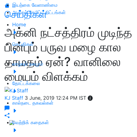
இயற்கை வேளாண்மை
செய்திகள்
அஞ்சல் சேமிப்பு திட்டங்கள்
Home
அக்னி நட்சத்திரம் முடிந்த
பின்பும் பருவ மழை கால
செய்திகள்
தாமதம் ஏன்? வானிலை
வாழ்வும் நலமும்
மையம் விளக்கம்
தோட்டக்கலை
KJ Staff
3 June, 2019 12:24 PM IST
கால்நடை தகவல்கள்
வெற்றிக் கதைகள்