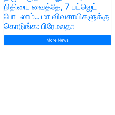
நிதியை வைத்தே, 7 பட்ஜெட்
போடலாம்.. மா விவசாயிகளுக்கு
கொடுங்க: பிரேமலதா
More News