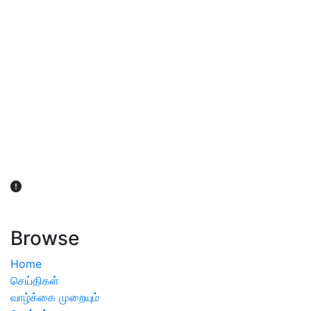
விவசாயிகள் நலன் கருதி சாகுபடி தொடர்பான சந்தேகம்
ஏற்பட்டால் வேளாண் விஞ்ஞானிகளை அணுகலாம்: தமிழக அரசு
அறிவிப்பு
Browse
Home
செய்திகள்
வாழ்க்கை முறையும்