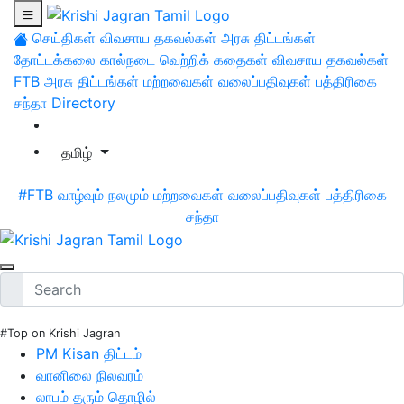
செய்திகள்
விவசாய தகவல்கள்
அரசு திட்டங்கள்
தோட்டக்கலை
கால்நடை
வெற்றிக் கதைகள்
விவசாய தகவல்கள்
FTB
அரசு திட்டங்கள்
மற்றவைகள்
வலைப்பதிவுகள்
பத்திரிகை
சந்தா
Directory
தமிழ்
#FTB
வாழ்வும் நலமும்
மற்றவைகள்
வலைப்பதிவுகள்
பத்திரிகை
சந்தா
#Top on Krishi Jagran
PM Kisan திட்டம்
வானிலை நிலவரம்
லாபம் தரும் தொழில்