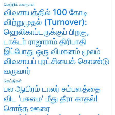
வெற்றிக் கதைகள்
விவசாயத்தில் 100 கோடி
விற்றுமுதல் (Turnover):
ஹெலிகாப்டருக்குப் பிறகு,
டாக்டர் ராஜாராம் திரிபாதி
இப்போது ஒரு விமானம் மூலம்
விவசாயப் புரட்சியைக் கொண்டு
வருவார்
செய்திகள்
பல ஆயிரம் டாலர் சம்பளத்தை
விட 'பசுமை' மீது தீரா காதல்!
சொந்த ஊரை