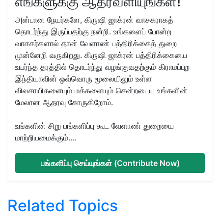
எங்களுக்கு ஆதரவளியுங்கள்!
அன்பான நேயர்களே, கிருஷி ஜாக்ரன் வாசகராகத்
தொடர்ந்து இருப்பதற்கு நன்றி. உங்களைப் போன்ற
வாசகர்களால் தான் வேளாண் பத்திரிக்கைத் துறை
முன்னேறி வருகிறது. கிருஷி ஜாக்ரன் பத்திரிக்கையை
உயர்ந்த தரத்தில் தொடர்ந்து வழங்குவதற்கும் கிராமப்புற
இந்தியாவின் ஒவ்வொரு மூலையிலும் உள்ள
விவசாயிகளையும் மக்களையும் சென்றடைய உங்களின்
மேலான ஆதரவு கோருகிறோம்.
உங்களின் சிறு பங்களிப்பு கூட வேளாண் துறையை
மாற்றியமைக்கும்....
பங்களிப்பு செய்யுங்கள் (Contribute Now)
Related Topics