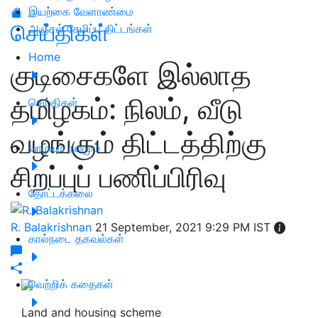
இயற்கை வேளாண்மை
செய்திகள்
அஞ்சல் சேமிப்பு திட்டங்கள்
Home
குடிசைகளே இல்லாத
தமிழகம்: நிலம், வீடு
செய்திகள்
வழங்கும் திட்டத்திற்கு
வாழ்வும் நலமும்
சிறப்புப் பணிப்பிரிவு
தோட்டக்கலை
R. Balakrishnan
21 September, 2021 9:29 PM IST
கால்நடை தகவல்கள்
வெற்றிக் கதைகள்
Land and housing scheme