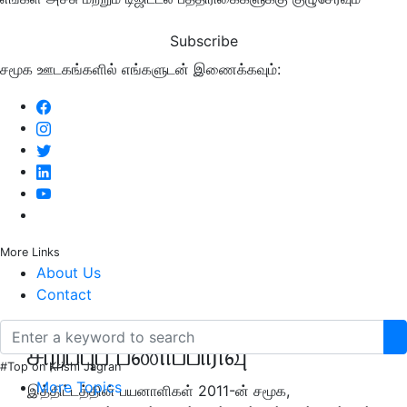
Subscribe
சமூக ஊடகங்களில் எங்களுடன் இணைக்கவும்:
More Links
About Us
Contact
சிறப்புப் பணிப்பிரிவு
#Top on Krishi Jagran
More Topics
இத்திட்டத்தின் பயனாளிகள் 2011-ன் சமூக,