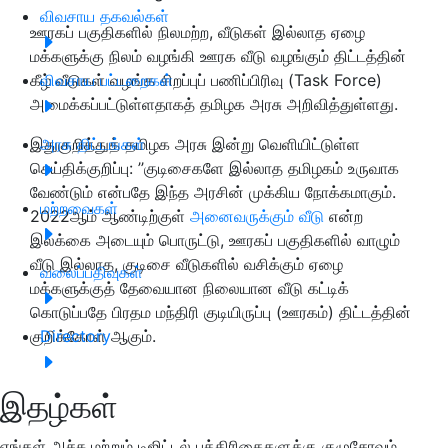
விவசாய தகவல்கள்
ஊரகப் பகுதிகளில் நிலமற்ற, வீடுகள் இல்லாத ஏழை
மக்களுக்கு நிலம் வழங்கி ஊரக வீடு வழங்கும் திட்டத்தின்
கீழ் வீடுகள் வழங்க சிறப்புப் பணிப்பிரிவு (Task Force)
விவசாய பட்டறைகள்
அமைக்கப்பட்டுள்ளதாகத் தமிழக அரசு அறிவித்துள்ளது.
இதுகுறித்துத் தமிழக அரசு இன்று வெளியிட்டுள்ள
அரசு திட்டங்கள்
செய்திக்குறிப்பு: ’’குடிசைகளே இல்லாத தமிழகம் உருவாக
வேண்டும் என்பதே இந்த அரசின் முக்கிய நோக்கமாகும்.
மற்றவைகள்
2022ஆம் ஆண்டிற்குள்
அனைவருக்கும் வீடு
என்ற
இலக்கை அடையும் பொருட்டு, ஊரகப் பகுதிகளில் வாழும்
வீடு இல்லாத, குடிசை வீடுகளில் வசிக்கும் ஏழை
வலைப்பதிவுகள்
மக்களுக்குத் தேவையான நிலையான வீடு கட்டிக்
கொடுப்பதே பிரதம மந்திரி குடியிருப்பு (ஊரகம்) திட்டத்தின்
குறிக்கோள் ஆகும்.
Directory
இதழ்கள்
எங்கள் அச்சு மற்றும் டிஜிட்டல் பத்திரிகைகளுக்கு குழுசேரவும்