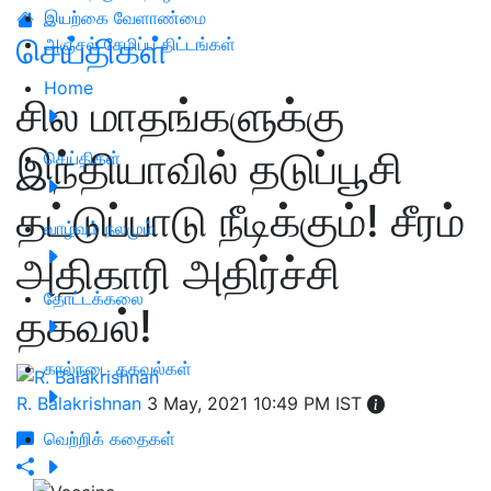
இயற்கை வேளாண்மை
செய்திகள்
அஞ்சல் சேமிப்பு திட்டங்கள்
Home
சில மாதங்களுக்கு
இந்தியாவில் தடுப்பூசி
செய்திகள்
தட்டுப்பாடு நீடிக்கும்! சீரம்
வாழ்வும் நலமும்
அதிகாரி அதிர்ச்சி
தோட்டக்கலை
தகவல்!
கால்நடை தகவல்கள்
R. Balakrishnan
3 May, 2021 10:49 PM IST
வெற்றிக் கதைகள்