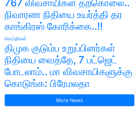
767 விவசாயிகள் தற்கொலை..
நிவாரண நிதியை உயர்த்தி தர
காங்கிரஸ் கோரிக்கை..!!
செய்திகள்
திமுக குடும்ப உறுப்பினர்கள்
நிதியை வைத்தே, 7 பட்ஜெட்
போடலாம்.. மா விவசாயிகளுக்கு
கொடுங்க: பிரேமலதா
More News