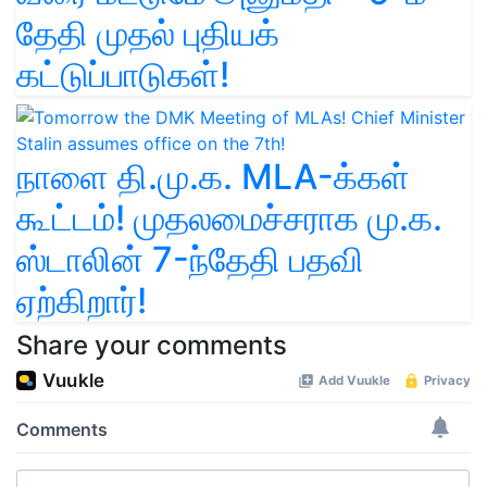
தேதி முதல் புதியக்
கட்டுப்பாடுகள்!
நாளை தி.மு.க. MLA-க்கள்
கூட்டம்! முதலமைச்சராக மு.க.
ஸ்டாலின் 7-ந்தேதி பதவி
ஏற்கிறார்!
Share your comments