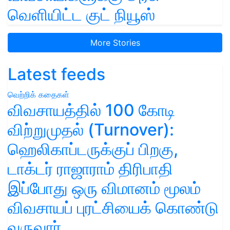
வெளியிட்ட குட் நியூஸ்
More Stories
Latest feeds
வெற்றிக் கதைகள்
விவசாயத்தில் 100 கோடி
விற்றுமுதல் (Turnover):
ஹெலிகாப்டருக்குப் பிறகு,
டாக்டர் ராஜாராம் திரிபாதி
இப்போது ஒரு விமானம் மூலம்
விவசாயப் புரட்சியைக் கொண்டு
வருவார்