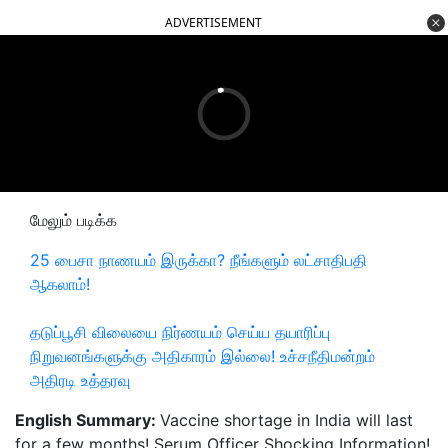
ADVERTISEMENT
மேலும் படிக்க
25 பைசா நாணயம் இருக்கா? நீங்களும் லட்சாதிபதி
ஆகலாம்!
தடுப்பூசி விலையை நிர்ணயம் செய்ய தயாரிப்பு
நிறுவனங்களுக்கு அதிகாரம் இல்லை! உச்சநீதிமன்றம்
அதிரடி உத்தரவு
English Summary:
Vaccine shortage in India will last
for a few months! Serum Officer Shocking Information!