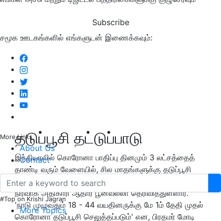
Subscribe
சமூக ஊடகங்களில் எங்களுடன் இணைக்கவும்:
தடுப்பூசி தட்டுப்பாடு
More Links
About Us
இந்தியாவில் கொரோனா பாதிப்பு தினமும் 3 லட்சத்தைத்
Contact
தாண்டி வரும் வேளையில், சில மாதங்களுக்கு தடுப்பூசி
தட்டுப்பாடு நீடிக்கும் என, சீரம் இன்ஸ்டிடியூட் தலைமை
நிர்வாக அதிகாரி ஆதார் பூனவல்லா தெரிவித்துள்ளார்.
#Top on Krishi Jagran
'நாடு முழுவதும் 18 - 44 வயதினருக்கு மே 1ம் தேதி முதல்
More Topics
கொரோனா தடுப்பூசி செலுத்தப்படும்' என, பிரதமர் மோடி