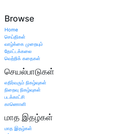
ஏற்பட்டால் வேளாண் விஞ்ஞானிகளை அணுகலாம்: தமிழக அரசு
அறிவிப்பு
Browse
Home
செய்திகள்
வாழ்க்கை முறையும்
தோட்டக்கலை
வெற்றிக் கதைகள்
செயல்பாடுகள்
எதிர்வரும் நிகழ்வுகள்
நிறைவு நிகழ்வுகள்
படக்காட்சி
காணொளி
மாத இதழ்கள்
மாத இதழ்கள்