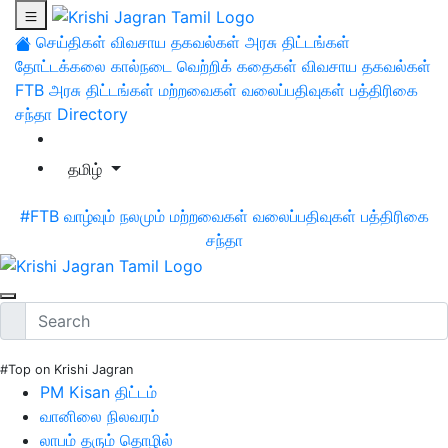
செய்திகள்
விவசாய தகவல்கள்
அரசு திட்டங்கள்
தோட்டக்கலை
கால்நடை
வெற்றிக் கதைகள்
விவசாய தகவல்கள்
FTB
அரசு திட்டங்கள்
மற்றவைகள்
வலைப்பதிவுகள்
பத்திரிகை
சந்தா
Directory
தமிழ்
#FTB
வாழ்வும் நலமும்
மற்றவைகள்
வலைப்பதிவுகள்
பத்திரிகை
சந்தா
#Top on Krishi Jagran
PM Kisan திட்டம்
வானிலை நிலவரம்
லாபம் தரும் தொழில்