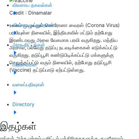
விவசாய தகவல்கள்
Credit : Dinamalar
விவசாய பட்டறைகள்
உலகம் முழுவதும் கொரோனா வைரஸ் (Corona Virus)
பரவியுள்ள நிலையில், இந்தியாவில் மட்டும் தற்போது
இரண்டாவது அலை வேகமாக பரவி வருகிறது. மத்திய
அரசு திட்டங்கள்
அரசால், பல்வேறு தடுப்பு நடவடிக்கைகள் எடுக்கப்பட்டு
வருகிறது. தடுப்பூசி கண்டுபிடிக்கப்பட்டு மக்களுக்கு
செலுத்தப்பட்டு வரும் நிலையில், தற்போது தடுப்பூசி
மற்றவைகள்
(Vaccine) தட்டுப்பாடு ஏற்பட்டுள்ளது.
வலைப்பதிவுகள்
Directory
இதழ்கள்
எங்கள் அச்சு மற்றும் டிஜிட்டல் பத்திரிகைகளுக்கு குழுசேரவும்