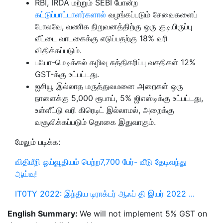
RBI, IRDA மற்றும் SEBI போன்ற
கட்டுப்பாட்டாளர்களால்
வழங்கப்படும் சேவைகளைப்
போலவே, வணிக நிறுவனத்திற்கு ஒரு குடியிருப்பு
வீட்டை வாடகைக்கு எடுப்பதற்கு 18% வரி
விதிக்கப்படும்.
பயோ-மெடிக்கல் கழிவு சுத்திகரிப்பு வசதிகள் 12%
GST-க்கு உட்பட்டது.
ஐசியூ இல்லாத மருத்துவமனை அறைகள் ஒரு
நாளைக்கு 5,000 ரூபாய், 5% ஜிஎஸ்டிக்கு உட்பட்டது,
உள்ளீட்டு வரி கிரெடிட் இல்லாமல், அறைக்கு
வசூலிக்கப்படும் தொகை இதுவாகும்.
மேலும் படிக்க:
விதிமீறி ஓய்வூதியம் பெற்ற7,700 பேர்- வீடு தேடிவந்து
ஆய்வு!
IT0TY 2022: இந்திய டிராக்டர் ஆஃப் தி இயர் 2022 ...
English Summary:
We will not implement 5% GST on