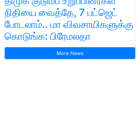
திமுக குடும்ப உறுப்பினர்கள்
நிதியை வைத்தே, 7 பட்ஜெட்
போடலாம்.. மா விவசாயிகளுக்கு
கொடுங்க: பிரேமலதா
More News