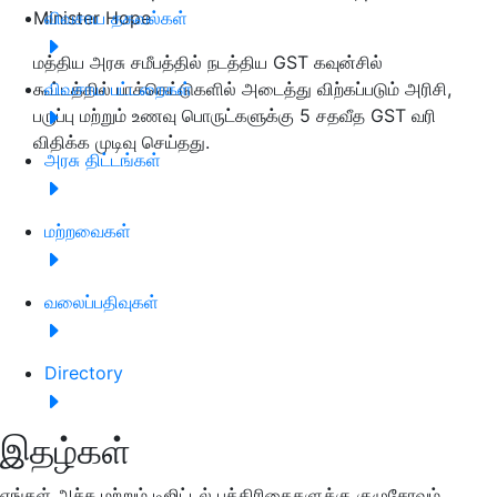
Minister Hope
விவசாய தகவல்கள்
மத்திய அரசு சமீபத்தில் நடத்திய GST கவுன்சில்
கூட்டத்தில் பாக்கெட்டுகளில் அடைத்து விற்கப்படும் அரிசி,
விவசாய பட்டறைகள்
பருப்பு மற்றும் உணவு பொருட்களுக்கு 5 சதவீத GST வரி
விதிக்க முடிவு செய்தது.
அரசு திட்டங்கள்
மற்றவைகள்
வலைப்பதிவுகள்
Directory
இதழ்கள்
எங்கள் அச்சு மற்றும் டிஜிட்டல் பத்திரிகைகளுக்கு குழுசேரவும்