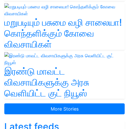
மறுபடியும் பசுமை வழி சாலையா!
கொந்தளிக்கும் கோவை
விவசாயிகள்
இரண்டு மாவட்ட
விவசாயிகளுக்கு அரசு
வெளியிட்ட குட் நியூஸ்
More Stories
Latest feeds