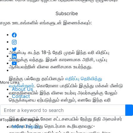
Subscribe
சமூக ஊடகங்களில் எங்களுடன் இணைக்கவும்:
அதன்படி கடந்த 18-ந் தேதி முதல் இந்த வரி விதிப்பு
அமலுக்கு வந்தது. இதன் காரணமாக அரிசி, பருப்பு
ஆகியவற்றின் விலை கணிசமாக உயர்ந்தது.
இதற்கு பல்வேறு தரப்பினரும்
எதிர்ப்பு தெரிவித்து
More Links
வருகின்றனர்
. கொரோனா பாதிப்பில் இருந்து மக்கள் மீண்டு
About Us
வராதநிலையில் இந்த விலை உயர்வு அவர்களுக்கு மேலும்
Contact
நெருக்கடியை ஏற்படுத்தும் என்றும், எனவே இந்த வரி
உயர்வை கைவிட வேண்டும் எனவும் வலியுறுத்தியிருந்தனர்.
இந்த நிலையில் கேரள சட்டசபையில் நேற்று நிதி அமைச்சர்
#Top on Krishi Jagran
பாலகோபால், இது தொடர்பாக கூறியதாவது:-
More Topics
சாமானியர்களை பாதிக்கும் வரி உயர்வை மாநில அரசு