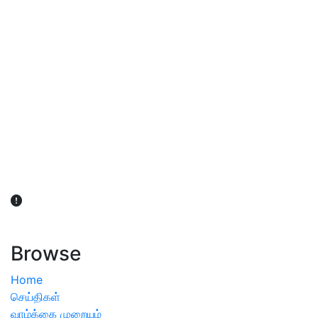
விவசாயிகள் நலன் கருதி சாகுபடி தொடர்பான சந்தேகம்
ஏற்பட்டால் வேளாண் விஞ்ஞானிகளை அணுகலாம்: தமிழக அரசு
அறிவிப்பு
Browse
Home
செய்திகள்
வாழ்க்கை முறையும்