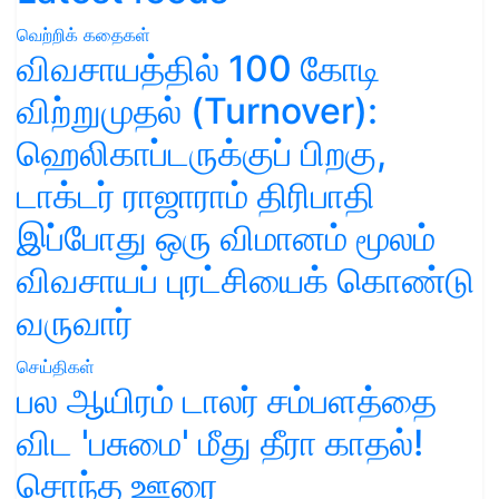
வெற்றிக் கதைகள்
விவசாயத்தில் 100 கோடி
விற்றுமுதல் (Turnover):
ஹெலிகாப்டருக்குப் பிறகு,
டாக்டர் ராஜாராம் திரிபாதி
இப்போது ஒரு விமானம் மூலம்
விவசாயப் புரட்சியைக் கொண்டு
வருவார்
செய்திகள்
பல ஆயிரம் டாலர் சம்பளத்தை
விட 'பசுமை' மீது தீரா காதல்!
சொந்த ஊரை