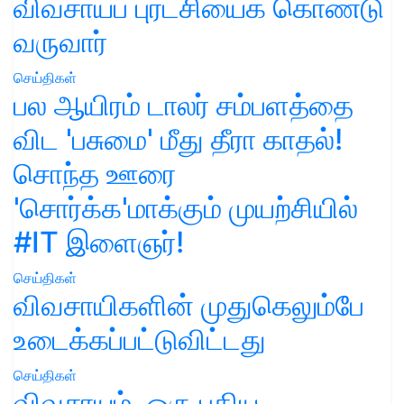
விவசாயப் புரட்சியைக் கொண்டு
வருவார்
செய்திகள்
பல ஆயிரம் டாலர் சம்பளத்தை
விட 'பசுமை' மீது தீரா காதல்!
சொந்த ஊரை
'சொர்க்க'மாக்கும் முயற்சியில்
#IT இளைஞர்!
செய்திகள்
விவசாயிகளின் முதுகெலும்பே
உடைக்கப்பட்டுவிட்டது
செய்திகள்
விவசாயம், ஒரு புதிய