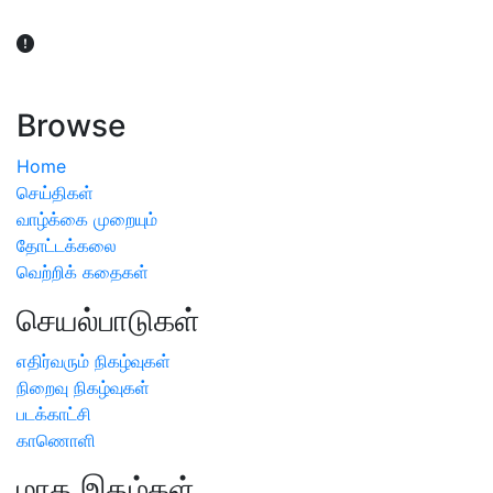
விவசாயிகள் நலன் கருதி சாகுபடி தொடர்பான சந்தேகம்
ஏற்பட்டால் வேளாண் விஞ்ஞானிகளை அணுகலாம்: தமிழக அரசு
அறிவிப்பு
Browse
Home
செய்திகள்
வாழ்க்கை முறையும்
தோட்டக்கலை
வெற்றிக் கதைகள்
செயல்பாடுகள்
எதிர்வரும் நிகழ்வுகள்
நிறைவு நிகழ்வுகள்
படக்காட்சி
காணொளி
மாத இதழ்கள்