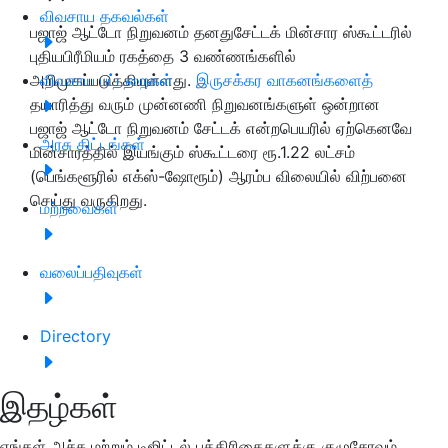
விவசாய தகவல்கள்
பஜாஜ் ஆட்டோ நிறுவனம் தனதுசேட்டக் மின்சார ஸ்கூட்டரில்
புதியபிரீமியம் ரகத்தை 3 வண்ணங்களில்
அறிமுகப்படுத்தியுள்ளது.
விவசாய பட்டறைகள்
இருசக்கர வாகனங்களைத்
தயாரித்து வரும் முன்னணி நிறுவனங்களுள் ஒன்றான
பஜாஜ் ஆட்டோ நிறுவனம் சேட்டக் என்றபெயரில் ஏற்கெனவே
அரசு திட்டங்கள்
மின்சாரத்தில் இயங்கும் ஸ்கூட்டரை ரூ.1.22 லட்சம்
(பெங்களூரில் எக்ஸ்-ஷோரூம்) ஆரம்ப விலையில் விற்பனை
செய்து வருகிறது.
மற்றவைகள்
வலைப்பதிவுகள்
Directory
இதழ்கள்
எங்கள் அச்சு மற்றும் டிஜிட்டல் பத்திரிகைகளுக்கு குழுசேரவும்