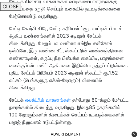
சேட்டக் மின்சார வாகனங்கள் வாடிக்கையாளர்களுக்கு
CLOSE
கிடைப்பதை உறுதி செய்யும் வகையில் நடவடிக்கைகளை
மேற்கொண்டு வருகிறது.
மேட்டி கோர்சி கிரே, மேட்டி கரீபியன் ப்ளூ, சாட்டின் பிளாக்
ஆகிய வண்ணங்களில் 2023 எடிஷன் சேட்டக்
கிடைக்கிறது. மேலும் பல வண்ண எல்இடி கன்சோல்
டிஸ்பிளே, இரு வண்ண சீட், ஸ்கூட்டரின் வண்ணத்திலான
கண்ணாடிகள், கருப்பு நிற பின்பக்க கைப்பிடி, பாதங்களை
வைக்கும் ஸ்டாண்ட் ஆகியவை இதில்பொருத்தப்பட்டுள்ளன.
புதிய சேட்டக் பிரீமியம் 2023 எடிஷன் ஸ்கூட்டர் ரூ.1.52
லட்சம் (பெங்களூரு எக்ஸ்-ஷோரூம்) விலையில்
கிடைக்கிறது.
சேட்டக்
எலக்ட்ரிக் வாகனங்கள்
தற்போது 60-க்கும் மேற்பட்ட
நகரங்களில் கிடைத்து வருகிறது. இதை85 நகரங்களில்
100 ஷோரூம்களில் கிடைக்கச் செய்யும் நடவடிக்கைகளில்
பஜாஜ் நிறுவனம் ஈடுபட்டுள்ளது.
ADVERTISEMENT