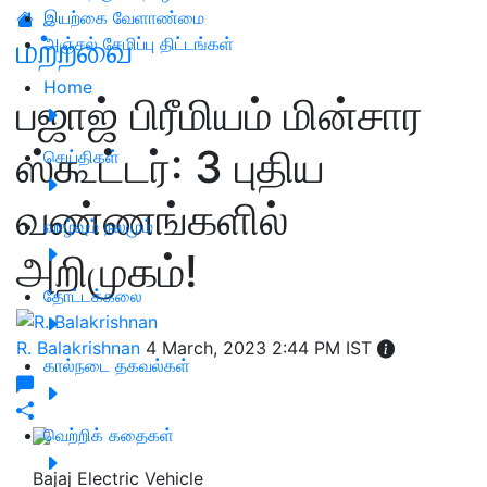
இயற்கை வேளாண்மை
மற்றவை
அஞ்சல் சேமிப்பு திட்டங்கள்
Home
பஜாஜ் பிரீமியம் மின்சார
ஸ்கூட்டர்: 3 புதிய
செய்திகள்
வண்ணங்களில்
வாழ்வும் நலமும்
அறிமுகம்!
தோட்டக்கலை
R. Balakrishnan
4 March, 2023 2:44 PM IST
கால்நடை தகவல்கள்
வெற்றிக் கதைகள்
Bajaj Electric Vehicle