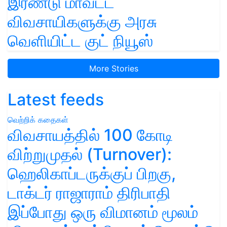
இரண்டு மாவட்ட
விவசாயிகளுக்கு அரசு
வெளியிட்ட குட் நியூஸ்
More Stories
Latest feeds
வெற்றிக் கதைகள்
விவசாயத்தில் 100 கோடி
விற்றுமுதல் (Turnover):
ஹெலிகாப்டருக்குப் பிறகு,
டாக்டர் ராஜாராம் திரிபாதி
இப்போது ஒரு விமானம் மூலம்