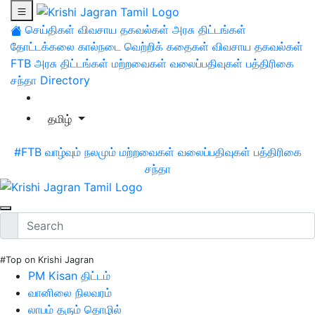
செய்திகள்
விவசாய தகவல்கள்
அரசு திட்டங்கள்
தோட்டக்கலை
கால்நடை
வெற்றிக் கதைகள்
விவசாய தகவல்கள்
FTB
அரசு திட்டங்கள்
மற்றவைகள்
வலைப்பதிவுகள்
பத்திரிகை
சந்தா
Directory
தமிழ்
#FTB
வாழ்வும் நலமும்
மற்றவைகள்
வலைப்பதிவுகள்
பத்திரிகை
சந்தா
#Top on Krishi Jagran
PM Kisan திட்டம்
வானிலை நிலவரம்
லாபம் தரும் தொழில்