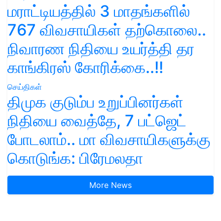
மராட்டியத்தில் 3 மாதங்களில்
767 விவசாயிகள் தற்கொலை..
நிவாரண நிதியை உயர்த்தி தர
காங்கிரஸ் கோரிக்கை..!!
செய்திகள்
திமுக குடும்ப உறுப்பினர்கள்
நிதியை வைத்தே, 7 பட்ஜெட்
போடலாம்.. மா விவசாயிகளுக்கு
கொடுங்க: பிரேமலதா
More News