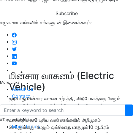
Subscribe
சமூக ஊடகங்களில் எங்களுடன் இணைக்கவும்:
மின்சார வாகனம் (Electric
More Links
Vehicle)
About Us
Contact
தற்போது மின்சார வாகன உற்பத்தி, விநியோகத்தை மேலும்
விரிவுபடுத்தும் வகையில் பல்வேறு ஏற்பாடுகளைச்
செய்துள்ளது. அதற்காக `சேட்டக் பிரீமியம் 2023' எடிஷன்
வாகனத்தை 3 புதிய வண்ணங்களில் அறிமுகம்
#Top on Krishi Jagran
More Topics
செய்துள்ளது. மேலும் ஒவ்வொரு மாதமும்10 ஆயிரம்