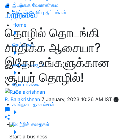
இயற்கை வேளாண்மை
மற்றவை
அஞ்சல் சேமிப்பு திட்டங்கள்
Home
தொழில் தொடங்கி
சாதிக்க ஆசையா?
செய்திகள்
இதோ உங்களுக்கான
வாழ்வும் நலமும்
சூப்பர் தொழில்!
தோட்டக்கலை
R. Balakrishnan
7 January, 2023 10:26 AM IST
கால்நடை தகவல்கள்
வெற்றிக் கதைகள்
Start a business