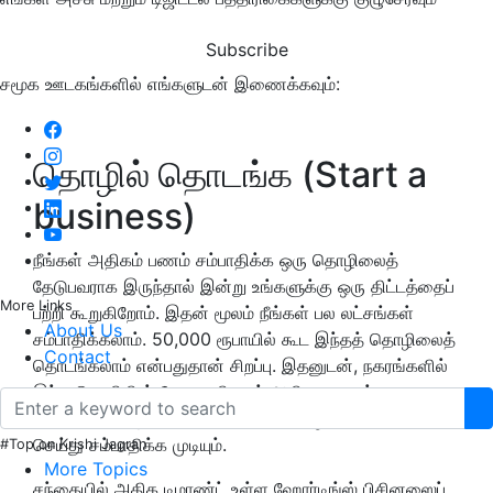
Subscribe
சமூக ஊடகங்களில் எங்களுடன் இணைக்கவும்:
தொழில் தொடங்க (Start a
business)
நீங்கள் அதிகம் பணம் சம்பாதிக்க ஒரு தொழிலைத்
தேடுபவராக இருந்தால் இன்று உங்களுக்கு ஒரு திட்டத்தைப்
More Links
பற்றி கூறுகிறோம். இதன் மூலம் நீங்கள் பல லட்சங்கள்
About Us
சம்பாதிக்கலாம். 50,000 ரூபாயில் கூட இந்தத் தொழிலைத்
Contact
தொடங்கலாம் என்பதுதான் சிறப்பு. இதனுடன், நகரங்களில்
இந்த தொழிலின் தேவை மிகவும் அதிகமாக உள்ளது.
வீட்டின் அமர்ந்துகொண்டே இந்தத் தொழிலை நீங்கள்
செய்து சம்பாதிக்க முடியும்.
#Top on Krishi Jagran
More Topics
சந்தையில் அதிக டிமாண்ட் உள்ள ஹோர்டிங்ஸ் பிசினஸைப்