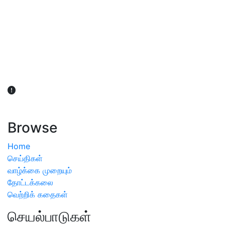
விவசாயிகள் நலன் கருதி சாகுபடி தொடர்பான சந்தேகம்
ஏற்பட்டால் வேளாண் விஞ்ஞானிகளை அணுகலாம்: தமிழக அரசு
அறிவிப்பு
Browse
Home
செய்திகள்
வாழ்க்கை முறையும்
தோட்டக்கலை
வெற்றிக் கதைகள்
செயல்பாடுகள்