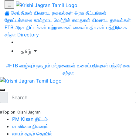
செய்திகள்
விவசாய தகவல்கள்
அரசு திட்டங்கள்
தோட்டக்கலை
கால்நடை
வெற்றிக் கதைகள்
விவசாய தகவல்கள்
FTB
அரசு திட்டங்கள்
மற்றவைகள்
வலைப்பதிவுகள்
பத்திரிகை
சந்தா
Directory
தமிழ்
#FTB
வாழ்வும் நலமும்
மற்றவைகள்
வலைப்பதிவுகள்
பத்திரிகை
சந்தா
#Top on Krishi Jagran
PM Kisan திட்டம்
வானிலை நிலவரம்
லாபம் தரும் தொழில்