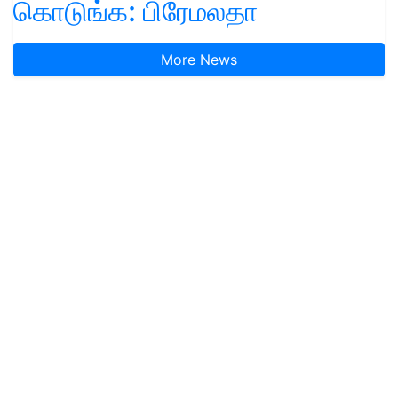
கொடுங்க: பிரேமலதா
More News