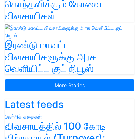
கொந்தளிக்கும் கோவை
விவசாயிகள்
இரண்டு மாவட்ட
விவசாயிகளுக்கு அரசு
வெளியிட்ட குட் நியூஸ்
More Stories
Latest feeds
வெற்றிக் கதைகள்
விவசாயத்தில் 100 கோடி
விற்றுமுதல் (Turnover):