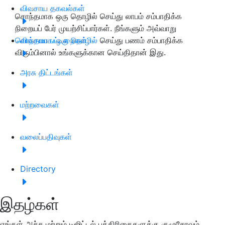
விவசாய தகவல்கள்
சொந்தமாக ஒரு தொழில் செய்து லாபம் சம்பாதிக்க
நிறையப் பேர் முயற்சிப்பார்கள். நீங்களும் அவ்வாறு
சொந்தமாக ஒரு தொழில்
விவசாய பட்டறைகள்
செய்து பணம் சம்பாதிக்க
விரும்பினால் உங்களுக்கான செய்திதான் இது.
அரசு திட்டங்கள்
மற்றவைகள்
வலைப்பதிவுகள்
Directory
இதழ்கள்
எங்கள் அச்சு மற்றும் டிஜிட்டல் பத்திரிகைகளுக்கு குழுசேரவும்