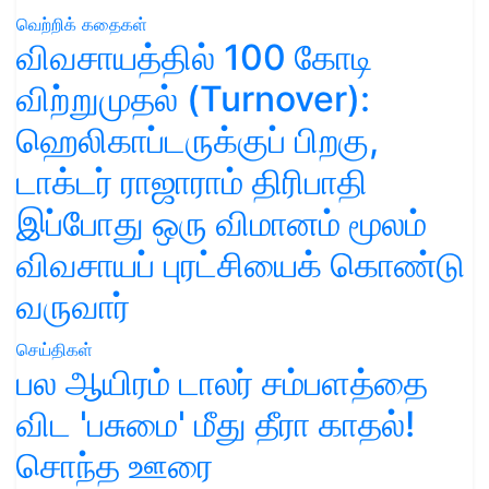
வெற்றிக் கதைகள்
விவசாயத்தில் 100 கோடி
விற்றுமுதல் (Turnover):
ஹெலிகாப்டருக்குப் பிறகு,
டாக்டர் ராஜாராம் திரிபாதி
இப்போது ஒரு விமானம் மூலம்
விவசாயப் புரட்சியைக் கொண்டு
வருவார்
செய்திகள்
பல ஆயிரம் டாலர் சம்பளத்தை
விட 'பசுமை' மீது தீரா காதல்!
சொந்த ஊரை