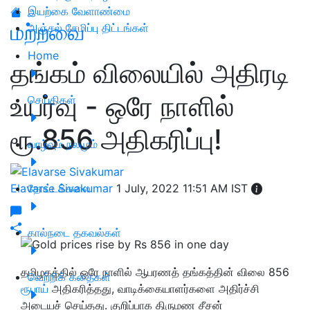
இயற்கை வேளாண்மை
மற்றவை
அஞ்சல் சேமிப்பு திட்டங்கள்
Home
தங்கம் விலையில் அதிரடி
உயர்வு - ஒரே நாளில்
செய்திகள்
ரூ.856 அதிகரிப்பு!
வாழ்வும் நலமும்
Elavarse Sivakumar
தோட்டக்கலை
1 July, 2022 11:51 AM IST
கால்நடை தகவல்கள்
தமிழகத்தில் ஒரே நாளில் ஆபரணத் தங்கத்தின் விலை 856
வெற்றிக் கதைகள்
ரூபாய்
அதிகரித்தது, வாடிக்கையாளர்களை அதிர்ச்சி
அடையச் செய்தது. குறிப்பாக திருமண சீசன்