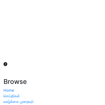
விவசாயிகள் நலன் கருதி சாகுபடி தொடர்பான சந்தேகம்
ஏற்பட்டால் வேளாண் விஞ்ஞானிகளை அணுகலாம்: தமிழக அரசு
அறிவிப்பு
Browse
Home
செய்திகள்
வாழ்க்கை முறையும்