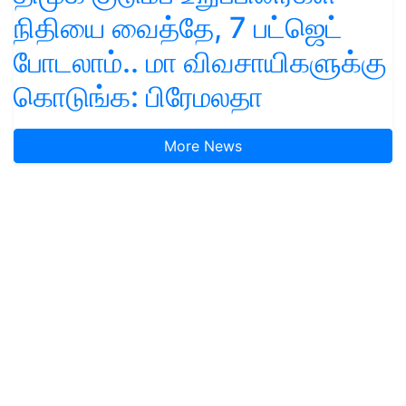
நிதியை வைத்தே, 7 பட்ஜெட்
போடலாம்.. மா விவசாயிகளுக்கு
கொடுங்க: பிரேமலதா
More News