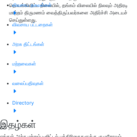
விவசாய தகவல்கள்
தொடங்கிவிட்ட நிலையில், தங்கம் விலையில் நிலவும் அதிரடி
மாற்றம் திருமணம் வைத்திருப்பவர்களை அதிர்ச்சி அடையச்
செய்துள்ளது.
விவசாய பட்டறைகள்
அரசு திட்டங்கள்
மற்றவைகள்
வலைப்பதிவுகள்
Directory
இதழ்கள்
எங்கள் அச்சு மற்றும் டிஜிட்டல் பத்திரிகைகளுக்கு குழுசேரவும்