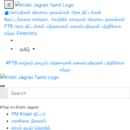
செய்திகள்
விவசாய தகவல்கள்
அரசு திட்டங்கள்
தோட்டக்கலை
கால்நடை
வெற்றிக் கதைகள்
விவசாய தகவல்கள்
FTB
அரசு திட்டங்கள்
மற்றவைகள்
வலைப்பதிவுகள்
பத்திரிகை
சந்தா
Directory
தமிழ்
#FTB
வாழ்வும் நலமும்
மற்றவைகள்
வலைப்பதிவுகள்
பத்திரிகை
சந்தா
#Top on Krishi Jagran
PM Kisan திட்டம்
வானிலை நிலவரம்
லாபம் தரும் தொழில்