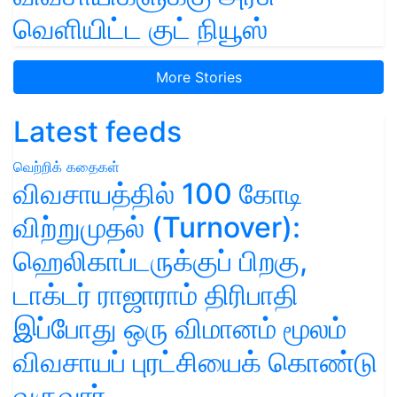
வெளியிட்ட குட் நியூஸ்
More Stories
Latest feeds
வெற்றிக் கதைகள்
விவசாயத்தில் 100 கோடி
விற்றுமுதல் (Turnover):
ஹெலிகாப்டருக்குப் பிறகு,
டாக்டர் ராஜாராம் திரிபாதி
இப்போது ஒரு விமானம் மூலம்
விவசாயப் புரட்சியைக் கொண்டு
வருவார்