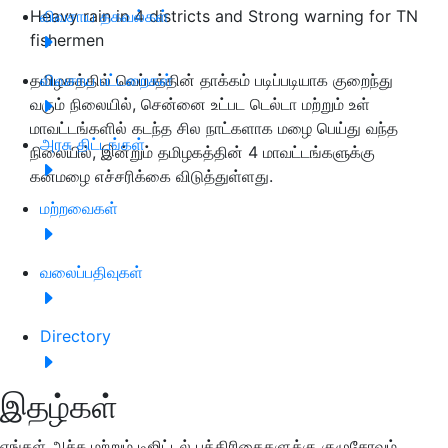
Heavy rain in 4 districts and Strong warning for TN
விவசாய தகவல்கள்
fishermen
தமிழகத்தில் வெப்பத்தின் தாக்கம் படிப்படியாக குறைந்து
விவசாய பட்டறைகள்
வரும் நிலையில், சென்னை உட்பட டெல்டா மற்றும் உள்
மாவட்டங்களில் கடந்த சில நாட்களாக மழை பெய்து வந்த
அரசு திட்டங்கள்
நிலையில், இன்றும் தமிழகத்தின் 4 மாவட்டங்களுக்கு
கனமழை எச்சரிக்கை விடுத்துள்ளது.
மற்றவைகள்
வலைப்பதிவுகள்
Directory
இதழ்கள்
எங்கள் அச்சு மற்றும் டிஜிட்டல் பத்திரிகைகளுக்கு குழுசேரவும்