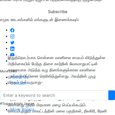
Subscribe
சமூக ஊடகங்களில் எங்களுடன் இணைக்கவும்:
இதுத்தொடர்பாக சென்னை வானிலை மையம் விடுத்துள்ள
அறிக்கையில்
மேற்கு திசை காற்றின் வேகமாறுபா
ட்டின்
காரணமாக
அடுத்த ஏழு தினங்களுக்கான வானிலை
More Links
முன்னறிவிப்
பினை தெரிவித்துள்ளது. அவற்றின் முழு
About Us
விவரம் பின்வருமாறு-
Contact
05.09.2023:
தமிழ்நாடு, புதுச்சேரி மற்றும் காரைக்கால்
பகுதிகளில் ஓரிரு இடங்களில் இடி மின்னலுடன் கூடிய
#Top on Krishi Jagran
லேசானது முதல் மிதமான மழை பெய்யக்கூடும்.
More Topics
கோயம்புத்தூர் மாவட்டத்தின் மலை பகுதிகள், நீலகிரி, தேனி