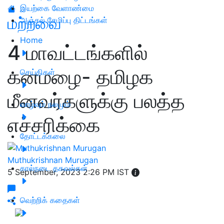
இயற்கை வேளாண்மை
மற்றவை
அஞ்சல் சேமிப்பு திட்டங்கள்
Home
4 மாவட்டங்களில்
கனமழை- தமிழக
செய்திகள்
மீனவர்களுக்கு பலத்த
வாழ்வும் நலமும்
எச்சரிக்கை
தோட்டக்கலை
Muthukrishnan Murugan
கால்நடை தகவல்கள்
5 September, 2023 2:26 PM IST
வெற்றிக் கதைகள்