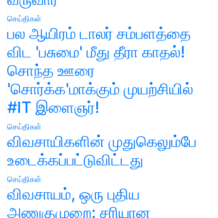
செய்திகள்
பல ஆயிரம் டாலர் சம்பளத்தை
விட 'பசுமை' மீது தீரா காதல்!
சொந்த ஊரை
'சொர்க்க'மாக்கும் முயற்சியில்
#IT இளைஞர்!
செய்திகள்
விவசாயிகளின் முதுகெலும்பே
உடைக்கப்பட்டுவிட்டது
செய்திகள்
விவசாயம், ஒரு புதிய
அணுகுமுறை: சரியான