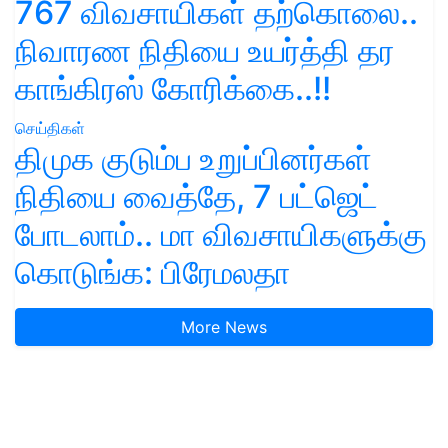
767 விவசாயிகள் தற்கொலை..
நிவாரண நிதியை உயர்த்தி தர
காங்கிரஸ் கோரிக்கை..!!
செய்திகள்
திமுக குடும்ப உறுப்பினர்கள்
நிதியை வைத்தே, 7 பட்ஜெட்
போடலாம்.. மா விவசாயிகளுக்கு
கொடுங்க: பிரேமலதா
More News