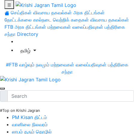
செய்திகள்
விவசாய தகவல்கள்
அரசு திட்டங்கள்
தோட்டக்கலை
கால்நடை
வெற்றிக் கதைகள்
விவசாய தகவல்கள்
FTB
அரசு திட்டங்கள்
மற்றவைகள்
வலைப்பதிவுகள்
பத்திரிகை
சந்தா
Directory
தமிழ்
#FTB
வாழ்வும் நலமும்
மற்றவைகள்
வலைப்பதிவுகள்
பத்திரிகை
சந்தா
#Top on Krishi Jagran
PM Kisan திட்டம்
வானிலை நிலவரம்
லாபம் தரும் தொழில்