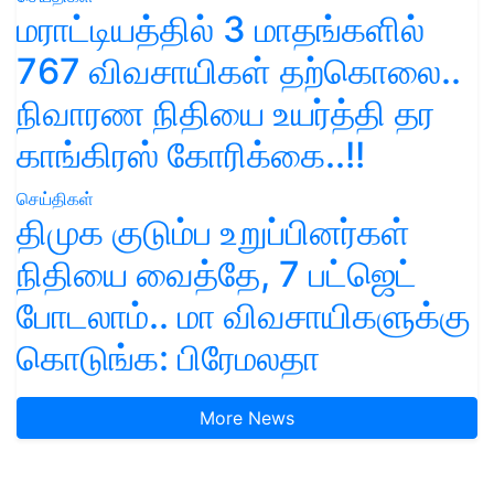
மராட்டியத்தில் 3 மாதங்களில்
767 விவசாயிகள் தற்கொலை..
நிவாரண நிதியை உயர்த்தி தர
காங்கிரஸ் கோரிக்கை..!!
செய்திகள்
திமுக குடும்ப உறுப்பினர்கள்
நிதியை வைத்தே, 7 பட்ஜெட்
போடலாம்.. மா விவசாயிகளுக்கு
கொடுங்க: பிரேமலதா
More News