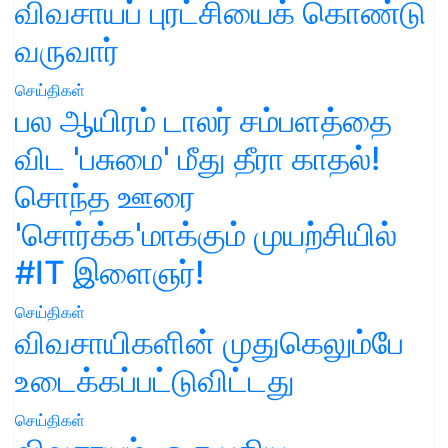
விவசாயப் புரட்சியைக் கொண்டு
வருவார்
செய்திகள்
பல ஆயிரம் டாலர் சம்பளத்தை
விட 'பசுமை' மீது தீரா காதல்!
சொந்த ஊரை
'சொர்க்க'மாக்கும் முயற்சியில்
#IT இளைஞர்!
செய்திகள்
விவசாயிகளின் முதுகெலும்பே
உடைக்கப்பட்டுவிட்டது
செய்திகள்