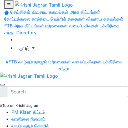
செய்திகள்
விவசாய தகவல்கள்
அரசு திட்டங்கள்
தோட்டக்கலை
கால்நடை
வெற்றிக் கதைகள்
விவசாய தகவல்கள்
FTB
அரசு திட்டங்கள்
மற்றவைகள்
வலைப்பதிவுகள்
பத்திரிகை
சந்தா
Directory
தமிழ்
#FTB
வாழ்வும் நலமும்
மற்றவைகள்
வலைப்பதிவுகள்
பத்திரிகை
சந்தா
#Top on Krishi Jagran
PM Kisan திட்டம்
வானிலை நிலவரம்
லாபம் தரும் தொழில்