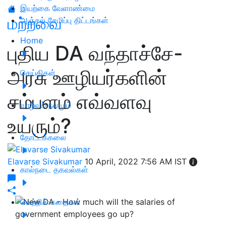
இயற்கை வேளாண்மை
மற்றவை
அஞ்சல் சேமிப்பு திட்டங்கள்
Home
புதிய DA வந்தாச்சே-
அரசு ஊழியர்களின்
செய்திகள்
சம்பளம் எவ்வளவு
வாழ்வும் நலமும்
உயரும்?
தோட்டக்கலை
Elavarse Sivakumar
10 April, 2022 7:56 AM IST
கால்நடை தகவல்கள்
வெற்றிக் கதைகள்