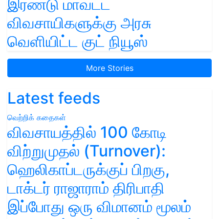
இரண்டு மாவட்ட
விவசாயிகளுக்கு அரசு
வெளியிட்ட குட் நியூஸ்
More Stories
Latest feeds
வெற்றிக் கதைகள்
விவசாயத்தில் 100 கோடி
விற்றுமுதல் (Turnover):
ஹெலிகாப்டருக்குப் பிறகு,
டாக்டர் ராஜாராம் திரிபாதி
இப்போது ஒரு விமானம் மூலம்