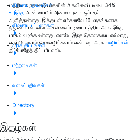
மத்திய அரசு ஊழியர்களின் அகவிலைப்படியை 34%
விவசாய தகவல்கள்
உயர்த்த
அண்மையில் அமைச்சரவை ஒப்புதல்
அளித்துள்ளது. இத்துடன் ஏற்கனவே 18 மாதங்களாக
விவசாய பட்டறைகள்
நிலுவையில் உள்ள அகவிலைப்படியை மத்திய அரசு இந்த
மாதம் வழங்க உள்ளது. எனவே இந்த தொகையை எவ்வாறு,
எதற்கெல்லாம் செலவழிக்கலாம் என்பதை அரசு
ஊழியர்கள்
அரசு திட்டங்கள்
இப்போதேத் திட்டமிடலாம்.
மற்றவைகள்
வலைப்பதிவுகள்
Directory
இதழ்கள்
எங்கள் அச்சு மற்றும் டிஜிட்டல் பத்திரிகைகளுக்கு குழுசேரவும்