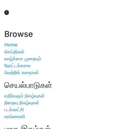
விவசாயிகள் நலன் கருதி சாகுபடி தொடர்பான சந்தேகம்
ஏற்பட்டால் வேளாண் விஞ்ஞானிகளை அணுகலாம்: தமிழக அரசு
அறிவிப்பு
Browse
Home
செய்திகள்
வாழ்க்கை முறையும்
தோட்டக்கலை
வெற்றிக் கதைகள்
செயல்பாடுகள்
எதிர்வரும் நிகழ்வுகள்
நிறைவு நிகழ்வுகள்
படக்காட்சி
காணொளி
மாத இதழ்கள்