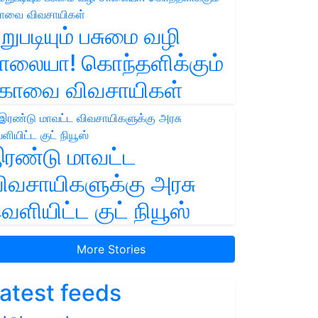
றுபடியும் பசுமை வழி
ாலையா! கொந்தளிக்கும்
ோவை விவசாயிகள்
ரண்டு மாவட்ட
ிவசாயிகளுக்கு அரசு
ெளியிட்ட குட் நியூஸ்
More Stories
atest feeds