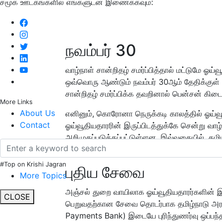
சமூக ஊடகங்களில் எங்களுடன் இணைக்கவும்:
நவம்பர் 30
வாழ்நாள் சான்றிதழ் சமர்ப்பித்தால் மட்டுமே ஓய்
ஒவ்வொரு ஆண்டும் நவம்பர் 30ஆம் தேதிக்குள் வ
சான்றிதழ் சமர்ப்பிக்க தவறினால் பென்சன் கிடை
More Links
About Us
எனினும், கொரோனா நெருக்கடி காலத்தில் ஓய்வூ
Contact
ஓய்வூதியதாரரின் இருப்பிடத்துக்கே சென்று வாழ்
அறிமுகப்படுத்தப்பட்டுள்ளன. இவ்வகையில், தம
கையெழுத்திட்டுள்ளது.
#Top on Krishi Jagran
புதிய சேவை
More Topics
அஞ்சல் துறை வாயிலாக ஓய்வூதியதாரர்களின் இர
CLOSE
பெறுவதற்கான சேவை தொடர்பாக தமிழ்நாடு அரசு 
Payments Bank) இடையே புரிந்துணர்வு ஒப்பந்