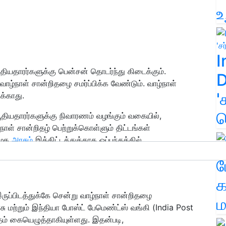
உ
I
வூதியதாரர்களுக்கு பென்சன் தொடர்ந்து கிடைக்கும்.
D
ாழ்நாள் சான்றிதழை சமர்ப்பிக்க வேண்டும். வாழ்நாள்
'
க்காது.
க
தியதாரர்களுக்கு நிவாரணம் வழங்கும் வகையில்,
நாள் சான்றிதழ் பெற்றுக்கொள்ளும் திட்டங்கள்
ிழக
அரசும்
இத்திட்டத்துக்காக ஒப்பந்தத்தில்
ம
க
ுப்பிடத்துக்கே சென்று வாழ்நாள் சான்றிதழை
ம
மற்றும் இந்தியா போஸ்ட் பேமெண்ட்ஸ் வங்கி (India Post
தம் கையெழுத்தாகியுள்ளது. இதன்படி,