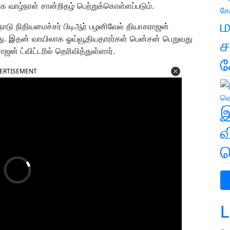
க வாழ்நாள் சான்றிதழ் பெற்றுக்கொள்ளப்படும்.
ம
டு நிதியமைச்சர் பிடிஆர் பழனிவேல் தியாகராஜன்
ு. இதன் வாயிலாக ஓய்வூதியதாரர்கள் பென்சன் பெறுவது
ச
ன் ட்விட்டரில் தெரிவித்துள்ளார்.
க
ERTISEMENT
இ
வ
வ
L