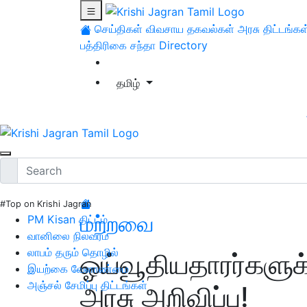
செய்திகள்
விவசாய தகவல்கள்
அரசு திட்டங்கள
பத்திரிகை சந்தா
Directory
தமிழ்
#Top on Krishi Jagran
மற்றவை
PM Kisan திட்டம்
வானிலை நிலவரம்
லாபம் தரும் தொழில்
ஓய்வூதியதாரர்களுக
இயற்கை வேளாண்மை
அஞ்சல் சேமிப்பு திட்டங்கள்
அரசு அறிவிப்பு!