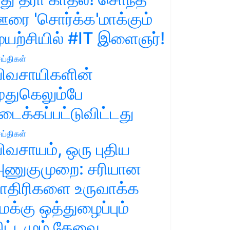
ரை 'சொர்க்க'மாக்கும்
ுயற்சியில் #IT இளைஞர்!
ய்திகள்
ிவசாயிகளின்
ுதுகெலும்பே
டைக்கப்பட்டுவிட்டது
ய்திகள்
ிவசாயம், ஒரு புதிய
ணுகுமுறை: சரியான
ாதிரிகளை உருவாக்க
மக்கு ஒத்துழைப்பும்
ிட்டமும் தேவை.