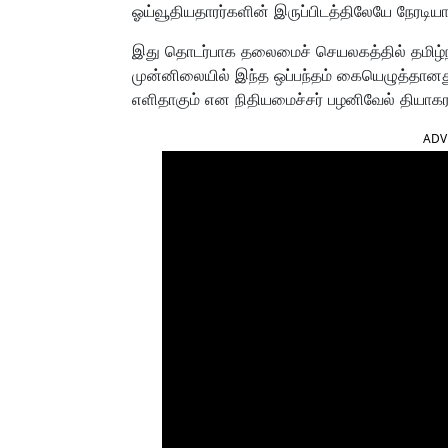
ஓய்வூதியதாரர்களின் இருப்பிடத்திலேயே நேரடியா
இது தொடர்பாக தலைமைச் செயலகத்தில் தமிழ்நா
முன்னிலையில் இந்த ஒப்பந்தம் கையெழுத்தானத
எளிதாகும் என நிதியமைச்சர் பழனிவேல் தியாகராஜ
ADV