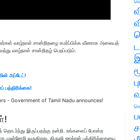
வெ
வ
வ
ஹ
ரர்கள் வாழ்நாள் சான்றிதழை சமர்ப்பிக்க வீணாக அலையத்
ட
்து வாழ்நாள் சான்றிதழ் பெறப்படும்.
இ
ம
ின் அப்டேட்!
ப
் பத்திரிக்கை!
வ
ners - Government of Tamil Nadu announces!
செ
ப
்!
ச
 தொடர்ந்து இருப்பதற்கு நன்றி. உங்களைப் போன்ற
ம
ை முன்னேறி வருகிறது. கிருஷி ஜாக்ரன் பத்திரிக்கையை