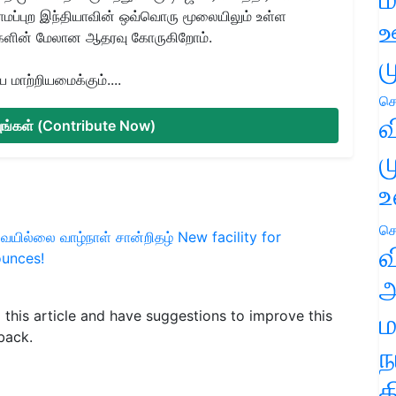
ிராமப்புற இந்தியாவின் ஒவ்வொரு மூலையிலும் உள்ள
ஊ
களின் மேலான ஆதரவு கோருகிறோம்.
ம
மாற்றியமைக்கும்....
செ
வ
்யுங்கள் (Contribute Now)
ம
உ
செ
ையில்லை
வாழ்நாள் சான்றிதழ்
New facility for
வ
unces!
அ
ம
d this article and have suggestions to improve this
back.
ந
த