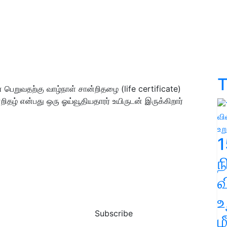
T
பெறுவதற்கு வாழ்நாள் சான்றிதழை (life certificate)
றிதழ் என்பது ஒரு ஓய்வூதியதாரர் உயிருடன் இருக்கிறார்
1
வ
உ
Subscribe
ம