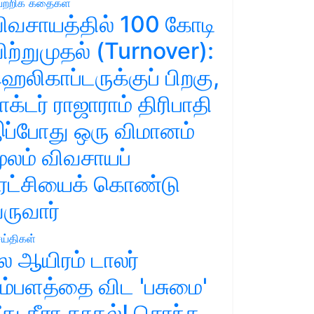
ற்றிக் கதைகள்
ிவசாயத்தில் 100 கோடி
ிற்றுமுதல் (Turnover):
ெலிகாப்டருக்குப் பிறகு,
ாக்டர் ராஜாராம் திரிபாதி
ப்போது ஒரு விமானம்
ூலம் விவசாயப்
ுரட்சியைக் கொண்டு
ருவார்
ய்திகள்
ல ஆயிரம் டாலர்
ம்பளத்தை விட 'பசுமை'
ீது தீரா காதல்! சொந்த