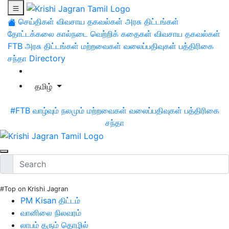
செய்திகள்
விவசாய தகவல்கள்
அரசு திட்டங்கள்
தோட்டக்கலை
கால்நடை
வெற்றிக் கதைகள்
விவசாய தகவல்கள்
FTB
அரசு திட்டங்கள்
மற்றவைகள்
வலைப்பதிவுகள்
பத்திரிகை
சந்தா
Directory
தமிழ்
#FTB
வாழ்வும் நலமும்
மற்றவைகள்
வலைப்பதிவுகள்
பத்திரிகை
சந்தா
#Top on Krishi Jagran
PM Kisan திட்டம்
வானிலை நிலவரம்
லாபம் தரும் தொழில்