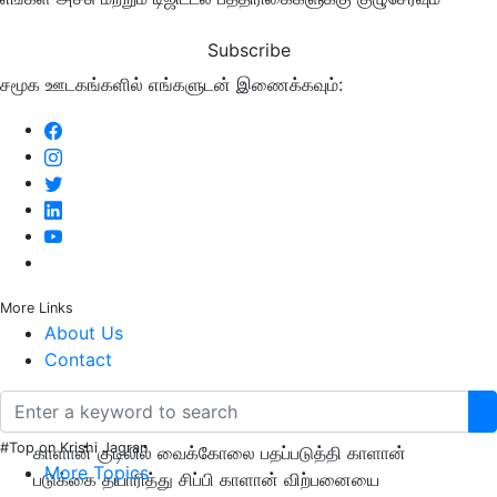
Subscribe
சமூக ஊடகங்களில் எங்களுடன் இணைக்கவும்:
More Links
About Us
Contact
#Top on Krishi Jagran
காளான் குடிலில் வைக்கோலை பதப்படுத்தி காளான்
More Topics
படுக்கை தயாரித்து சிப்பி காளான் விற்பனையை