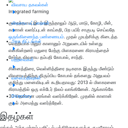
விவசாய தகவல்கள்
Integrated farming
குறைந்தளவு இடம் இருந்தாலும் ஆடு, மாடு, கோழி, மீன்,
விவசாய பட்டறைகள்
காளான் வளர்ப்புடன் காய்கறி, பிற பயிர் சாகுபடி செய்வதே
ஒருங்கிணைந்த பண்ணையம்
. முதல் முயற்சிக்கு கிடைத்த
அரசு திட்டங்கள்
வெற்றியாக மீனும் காளானும் அறுவடையில் உள்ளது
என்கின்றனர் மதுரை மேற்கு மிளகரணை கிராமத்தைச்
சேர்ந்த விவசாய தம்பதி கோபால், சாந்தி.
மற்றவைகள்
சின்னத்திரை, வெள்ளித்திரை நடிகராக இருந்து மீண்டும்
விவசாயத்திற்கு திரும்பிய கோபால் தங்களது அனுபவம்
வலைப்பதிவுகள்
குறித்து மனைவியுடன் கூறியதாவது: 2013 ல் மிளகரணை
கிராமத்தில் ஒரு எக்டேர் நிலம் வாங்கினேன். ஆங்காங்கே
30 தென்னை மரங்கள் வளர்க்கிறேன். முதலில் காளான்
Directory
குடில் அமைத்து வளர்த்தேன்.
இதழ்கள்
எங்கள் அச்சு மற்றும் டிஜிட்டல் பத்திரிகைகளுக்கு குழுசேரவும்