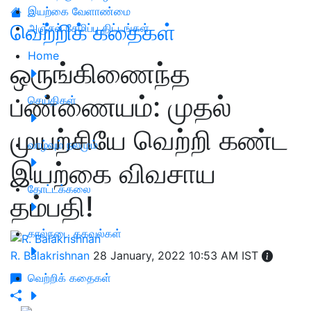
இயற்கை வேளாண்மை
வெற்றிக் கதைகள்
அஞ்சல் சேமிப்பு திட்டங்கள்
Home
ஒருங்கிணைந்த
பண்ணையம்: முதல்
செய்திகள்
முயற்சியே வெற்றி கண்ட
வாழ்வும் நலமும்
இயற்கை விவசாய
தோட்டக்கலை
தம்பதி!
கால்நடை தகவல்கள்
R. Balakrishnan
28 January, 2022 10:53 AM IST
வெற்றிக் கதைகள்