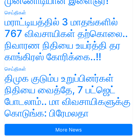
முன்னோடியான இளைஞர்!
செய்திகள்
மராட்டியத்தில் 3 மாதங்களில்
767 விவசாயிகள் தற்கொலை..
நிவாரண நிதியை உயர்த்தி தர
காங்கிரஸ் கோரிக்கை..!!
செய்திகள்
திமுக குடும்ப உறுப்பினர்கள்
நிதியை வைத்தே, 7 பட்ஜெட்
போடலாம்.. மா விவசாயிகளுக்கு
கொடுங்க: பிரேமலதா
More News