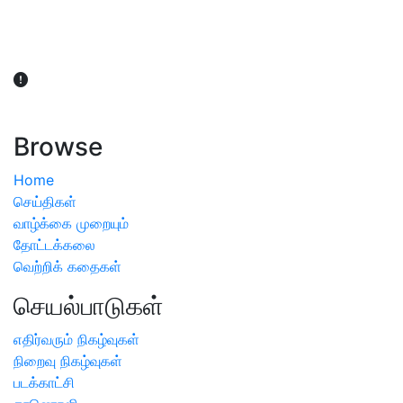
விவசாயிகள் நலன் கருதி சாகுபடி தொடர்பான சந்தேகம்
ஏற்பட்டால் வேளாண் விஞ்ஞானிகளை அணுகலாம்: தமிழக அரசு
அறிவிப்பு
Browse
Home
செய்திகள்
வாழ்க்கை முறையும்
தோட்டக்கலை
வெற்றிக் கதைகள்
செயல்பாடுகள்
எதிர்வரும் நிகழ்வுகள்
நிறைவு நிகழ்வுகள்
படக்காட்சி