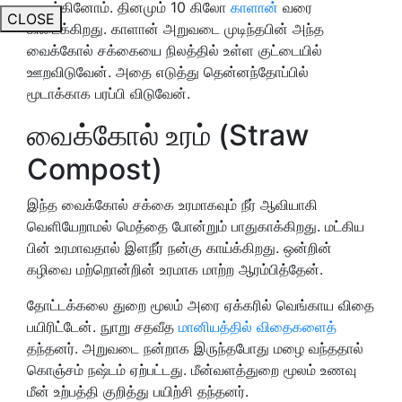
துவங்கினோம். தினமும் 10 கிலோ
காளான்
வரை
CLOSE
கிடைக்கிறது. காளான் அறுவடை முடிந்தபின் அந்த
வைக்கோல் சக்கையை நிலத்தில் உள்ள குட்டையில்
ஊறவிடுவேன். அதை எடுத்து தென்னந்தோப்பில்
மூடாக்காக பரப்பி விடுவேன்.
வைக்கோல் உரம் (Straw
Compost)
இந்த வைக்கோல் சக்கை உரமாகவும் நீர் ஆவியாகி
வெளியேறாமல் மெத்தை போன்றும் பாதுகாக்கிறது. மட்கிய
பின் உரமாவதால் இளநீர் நன்கு காய்க்கிறது. ஒன்றின்
கழிவை மற்றொன்றின் உரமாக மாற்ற ஆரம்பித்தேன்.
தோட்டக்கலை துறை மூலம் அரை ஏக்கரில் வெங்காய விதை
பயிரிட்டேன். நுாறு சதவீத
மானியத்தில் விதைகளைத்
தந்தனர். அறுவடை நன்றாக இருந்தபோது மழை வந்ததால்
கொஞ்சம் நஷ்டம் ஏற்பட்டது. மீன்வளத்துறை மூலம் உணவு
மீன் உற்பத்தி குறித்து பயிற்சி தந்தனர்.