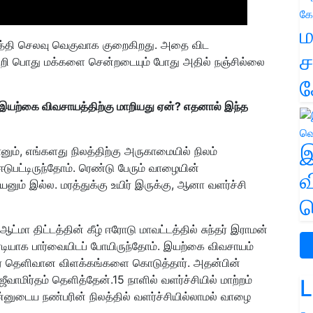
ம
பத்தி செலவு வெகுவாக குறைகிறது. அதை விட
ச
கறி பொது மக்களை சென்றடையும் போது அதில் நஞ்சில்லை
க
் இயற்கை விவசாயத்திற்கு மாறியது ஏன்? எதனால் இந்த
இ
னும், எங்களது நிலத்திற்கு அருகாமையில் நிலம்
டுபட்டிருந்தோம். ரெண்டு பேரும்
வாழையி
ன்
வ
னும் இல்ல. மரத்துக்கு உயிர் இருக்கு, ஆனா வளர்ச்சி
வ
ஆட்மா திட்
டத்தின் கீழ்
ஈரோ
டு மாவட்டத்தில்
சுந்தர் இராமன்
ரடியாக பார்வையிடப்
போயிருந்தோம்.
இயற்கை விவசாயம்
் தெளிவான விளக்கங்களை கொடுத்தார்
.
அதன்பின்
ீவாமிர்தம்
தெளித்தேன்.15 நாளில் வளர்ச்சியில் மாற்றம்
L
்னுடைய நண்பரின் நிலத்தில் வளர்ச்சியில்லாமல் வாழை