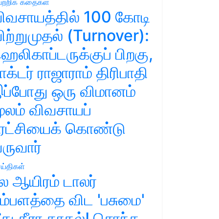
ற்றிக் கதைகள்
ிவசாயத்தில் 100 கோடி
ிற்றுமுதல் (Turnover):
ெலிகாப்டருக்குப் பிறகு,
ாக்டர் ராஜாராம் திரிபாதி
ப்போது ஒரு விமானம்
ூலம் விவசாயப்
ுரட்சியைக் கொண்டு
ருவார்
ய்திகள்
ல ஆயிரம் டாலர்
ம்பளத்தை விட 'பசுமை'
ீது தீரா காதல்! சொந்த