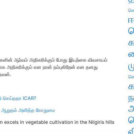
செ
ஈ
ப
க
வ
்களின் ஆர்வம் அதிகரிக்கும் போது இயற்கை விவசாயம்
ம
ாக அதிகரிக்கும் என நான் நம்புகிறேன் என தனது
ேவன்.
செ
க
ந
ு செய்ததா ICAR?
அ
ள்: ஆறுதல் அளித்த கோதுமை
ச
excels in vegetable cultivation in the Nilgiris hills
வ