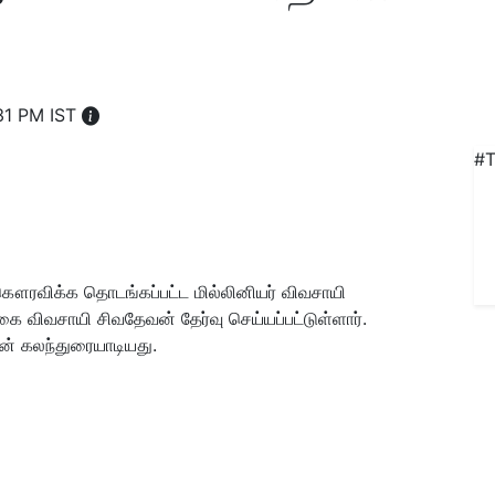
:31 PM IST
#T
கௌரவிக்க தொடங்கப்பட்ட மில்லினியர் விவசாயி
ற்கை விவசாயி
சிவதேவன்
தேர்வு செய்யப்பட்டுள்ளார்.
டன் கலந்துரையாடியது.