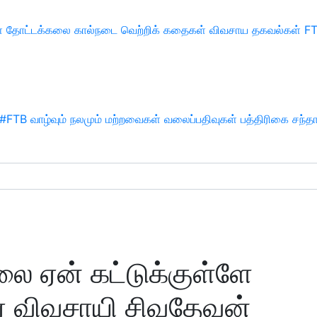
்
தோட்டக்கலை
கால்நடை
வெற்றிக் கதைகள்
விவசாய தகவல்கள்
F
#FTB
வாழ்வும் நலமும்
மற்றவைகள்
வலைப்பதிவுகள்
பத்திரிகை சந்த
ை ஏன் கட்டுக்குள்ளே
யர் விவசாயி சிவதேவன்