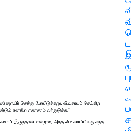
வெ
வ
வ
ஹ
ட
இ
ம
ப
வ
செ
ண்ணூயிர் செத்து போயிடுச்சுனு. விவசாயம் செய்கிற
ப
ம் என்கிற எண்ணம் வந்துடுச்சு.”
ச
வசாயி இருந்தான் என்றால்
, அந்த விவசாயியிக்கு எந்த
ம