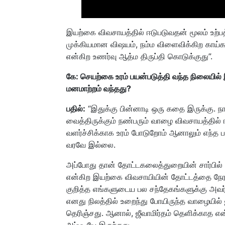
இயற்கை விவசாயத்தில் ஈடுபடுவதன் மூலம் உற்
முக்கியமான விஷயம், நம்ம விளைவிக்கிற காய்
என்கிற உணர்வு ஆத்ம திருப்தி கொடுக்குது”.
கே: செயற்கை உரம் பயன்படுத்தி வந்த நிலையில
மனமாற்றம் வந்தது?
பதில்:
“இதுக்கு பின்னாடி ஒரு கதை இருக்கு. நா
வைத்திருக்கும்
நண்ப
ரும் வாழை விவசாயத்தில் ஈ
வளர்ச்சிக்காக
உரம் போடுறோம்
ஆனாலும் எந்த பய
வரவே இல்லை.
அப்போது தான்
தோட்டகலைத்துறை
யின் சார்பில்
என்கிற இயற்கை விவசாயியின் தோட்டத்தை
நே
குறித்த
எங்களுடைய பல சந்தேகங்களுக்கு
அவர
எனது நிலத்தில் உறைந்து போயிருந்த
வாழையில் ஜ
தெரிஞ்சது. ஆனால், ஜீவாமிர்தம் தெளிக்காத என
அப்படியே இருந்தது.