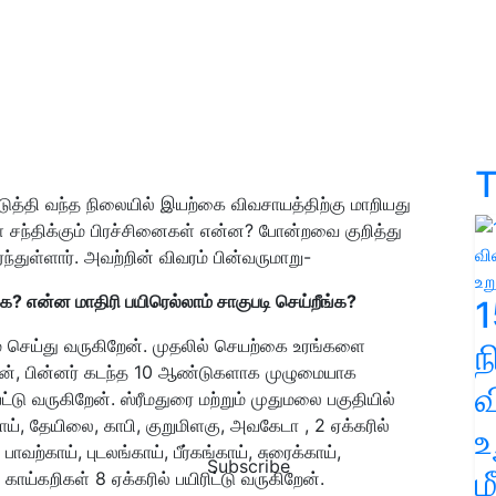
T
த்தி வந்த நிலையில் இயற்கை விவசாயத்திற்கு மாறியது
 சந்திக்கும் பிரச்சினைகள் என்ன? போன்றவை குறித்து
்துள்ளார். அவற்றின் விவரம் பின்வருமாறு-
க? என்ன மாதிரி பயிரெல்லாம் சாகுபடி செய்றீங்க?
1
 செய்து வருகிறேன். முதலில் செயற்கை உரங்களை
தேன், பின்னர் கடந்த 10 ஆண்டுகளாக முழுமையாக
வ
டு வருகிறேன். ஸ்ரீமதுரை
மற்றும் முதுமலை பகுதியில்
காய், தேயிலை, காபி, குறுமிளகு, அவகேடா , 2 ஏக்கரில்
உ
,
பாவற்காய்
, புடலங்காய், பீர்கங்காய், சுரைக்காய்,
Subscribe
ம
ய்கறிகள் 8 ஏக்கரில் பயிரிட்டு வருகிறேன்.