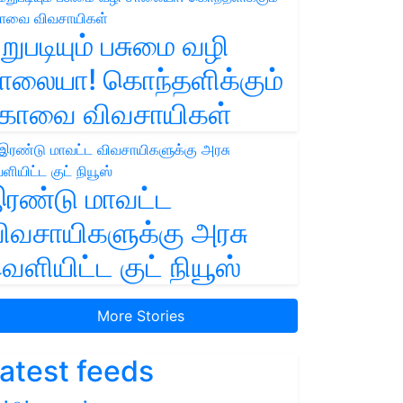
றுபடியும் பசுமை வழி
ாலையா! கொந்தளிக்கும்
ோவை விவசாயிகள்
ரண்டு மாவட்ட
ிவசாயிகளுக்கு அரசு
ெளியிட்ட குட் நியூஸ்
More Stories
atest feeds