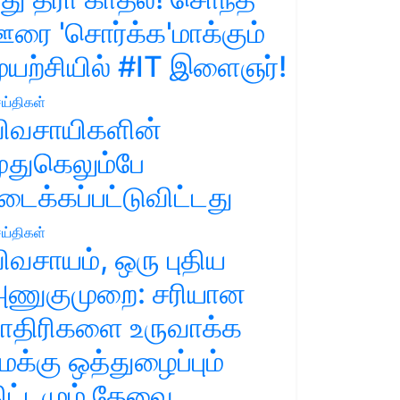
ரை 'சொர்க்க'மாக்கும்
ுயற்சியில் #IT இளைஞர்!
ய்திகள்
ிவசாயிகளின்
ுதுகெலும்பே
டைக்கப்பட்டுவிட்டது
ய்திகள்
ிவசாயம், ஒரு புதிய
ணுகுமுறை: சரியான
ாதிரிகளை உருவாக்க
மக்கு ஒத்துழைப்பும்
ிட்டமும் தேவை.