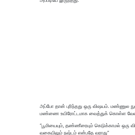
அப்போ தான் புரிந்தது ஒரு விஷயம். மண்ணுல நு
மண்ணை உயிரோட்டமாக வைத்துக் கொள்ள வேண்டு
“பூமியையும், தண்ணீரையும் கெடுக்காமல்
ஒரு வி
வகையிலும்
நஷ்டம் என்ப
தே
வரா
து”