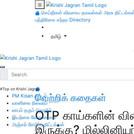
செய்திகள்
விவசாய தகவல்கள்
அரசு திட்டங்கள
பத்திரிகை சந்தா
Directory
தமிழ்
#Top on Krishi Jagran
வெற்றிக் கதைகள்
PM Kisan திட்டம்
வானிலை நிலவரம்
லாபம் தரும் தொழில்
OTP காய்களின் வில
இயற்கை வேளாண்மை
அஞ்சல் சேமிப்பு திட்டங்கள்
இருக்கு? மில்லினி