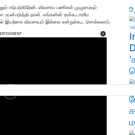
உ
பிலும் ஈடுபடுகிறேன். விவசாய பணிகள் முழுமையும்
 பயன்படுத்தி தான். எங்களின் உரக்கூடாரமே
மல் இயற்கை விவசாயம் இல்லை என்றுக்கூட சொல்லலாம்.
I
ERTISEMENT
D
'
க
ம
க
ம