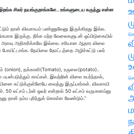
ஊ
இறங்க சிலர் தயங்குறாங்களே.. உங்களுடைய கருத்து என்ன
ம
 மட்டும் தான் விவசாயம் பண்ணுவேனு இருக்கிறது இல்ல.
செ
ாக இருக்கு. நீங்க மற்ற வேலைகளுடன் ஒப்பிடுகையில்
வ
ின் அளவு அதிகரிக்கவே இல்லை. சரியான ஆதார விலை
 போயிட்டாங்க. தேயிலை தோட்டத்தை அழிச்சுட்டு பலர்
ம
உ
் (onion), தக்காளி(Tomato), உருளை(potato)..
பயன்படுத்தும் காய்கள். இவற்றின் விலை உயர்ந்தால்,
செ
யினை கட்டுக்குள்ளேயே வைத்து இருப்பார்கள். விவசாயி
வ
். 50 லட்சம் டர்ன் ஒவர் என்றால் 50 லட்சம் வருமானம்னு
அ
ுனு தான் நம்ம புரிந்துக் கொள்ள வேண்டும்.”
ம
ந
த