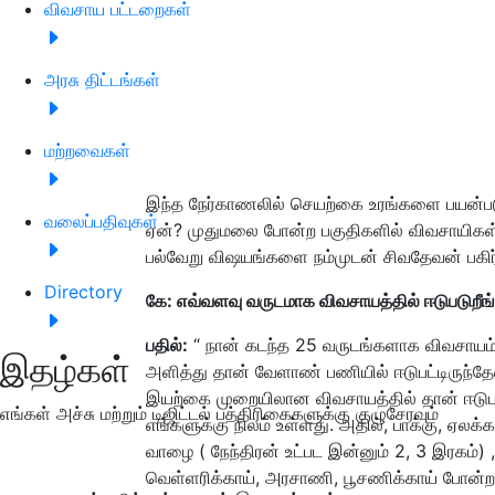
விவசாய பட்டறைகள்
அரசு திட்டங்கள்
மற்றவைகள்
இந்த நேர்காணலில் செயற்கை உரங்களை பயன்படு
வலைப்பதிவுகள்
ஏன்? முதுமலை போன்ற பகுதிகளில் விவசாயிகள்
பல்வேறு விஷயங்களை நம்முடன் சிவதேவன் பகிர்ந
Directory
கே: எவ்வளவு வருடமாக விவசாயத்தில் ஈடுபடுறீங்
பதில்:
“ நான் கடந்த 25 வருடங்களாக விவசாயம்
இதழ்கள்
அளித்து தான் வேளாண் பணியில் ஈடுபட்டிருந்
இயற்கை முறையிலான விவசாயத்தில் தான் ஈடுபட்
எங்கள் அச்சு மற்றும் டிஜிட்டல் பத்திரிகைகளுக்கு குழுசேரவும்
எங்களுக்கு நிலம் உள்ளது. அதில்
, பாக்கு, ஏலக்
வாழை ( நேந்திரன் உட்பட இன்னும் 2, 3 இரகம்) 
வெள்ளரிக்காய், அரசாணி, பூசணிக்காய் போன்ற கா