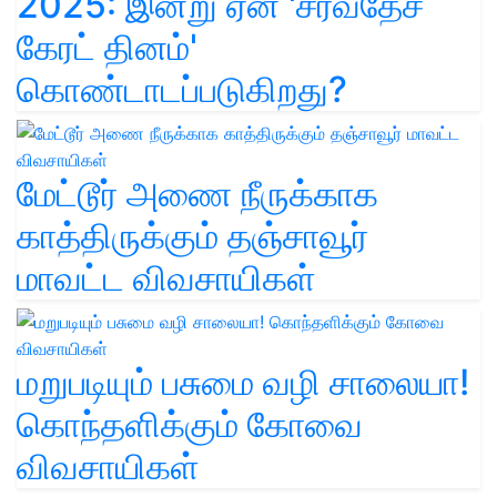
2025: இன்று ஏன் 'சர்வதேச
கேரட் தினம்'
கொண்டாடப்படுகிறது?
மேட்டூர் அணை நீருக்காக
காத்திருக்கும் தஞ்சாவூர்
மாவட்ட விவசாயிகள்
மறுபடியும் பசுமை வழி சாலையா!
கொந்தளிக்கும் கோவை
விவசாயிகள்