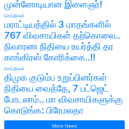
முன்னோடியான இளைஞர்!
செய்திகள்
மராட்டியத்தில் 3 மாதங்களில்
767 விவசாயிகள் தற்கொலை..
நிவாரண நிதியை உயர்த்தி தர
காங்கிரஸ் கோரிக்கை..!!
செய்திகள்
திமுக குடும்ப உறுப்பினர்கள்
நிதியை வைத்தே, 7 பட்ஜெட்
போடலாம்.. மா விவசாயிகளுக்கு
கொடுங்க: பிரேமலதா
More News