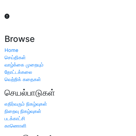
விவசாயிகள் நலன் கருதி சாகுபடி தொடர்பான சந்தேகம்
ஏற்பட்டால் வேளாண் விஞ்ஞானிகளை அணுகலாம்: தமிழக அரசு
அறிவிப்பு
Browse
Home
செய்திகள்
வாழ்க்கை முறையும்
தோட்டக்கலை
வெற்றிக் கதைகள்
செயல்பாடுகள்
எதிர்வரும் நிகழ்வுகள்
நிறைவு நிகழ்வுகள்
படக்காட்சி
காணொளி