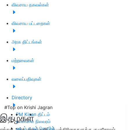
விவசாய தகவல்கள்
விவசாய பட்டறைகள்
அரசு திட்டங்கள்
மற்றவைகள்
வலைப்பதிவுகள்
Directory
#Top on Krishi Jagran
PM Kisan திட்டம்
இதழ்கள்
வானிலை நிலவரம்
லாபம் தரும் தொழில்
எங்கள் அச்சு மற்றும் டிஜிட்டல் பத்திரிகைகளுக்கு குழுசேரவும்