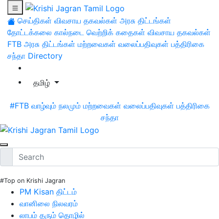
செய்திகள்
விவசாய தகவல்கள்
அரசு திட்டங்கள்
தோட்டக்கலை
கால்நடை
வெற்றிக் கதைகள்
விவசாய தகவல்கள்
FTB
அரசு திட்டங்கள்
மற்றவைகள்
வலைப்பதிவுகள்
பத்திரிகை
சந்தா
Directory
தமிழ்
#FTB
வாழ்வும் நலமும்
மற்றவைகள்
வலைப்பதிவுகள்
பத்திரிகை
சந்தா
#Top on Krishi Jagran
PM Kisan திட்டம்
வானிலை நிலவரம்
லாபம் தரும் தொழில்