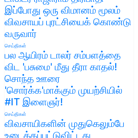
இப்போது ஒரு விமானம் மூலம்
விவசாயப் புரட்சியைக் கொண்டு
வருவார்
செய்திகள்
பல ஆயிரம் டாலர் சம்பளத்தை
விட 'பசுமை' மீது தீரா காதல்!
சொந்த ஊரை
'சொர்க்க'மாக்கும் முயற்சியில்
#IT இளைஞர்!
செய்திகள்
விவசாயிகளின் முதுகெலும்பே
உடைக்கப்பட்டுவிட்டது