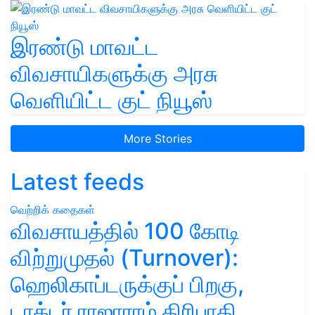
இரண்டு மாவட்ட
விவசாயிகளுக்கு அரசு
வெளியிட்ட குட் நியூஸ்
More Stories
Latest feeds
வெற்றிக் கதைகள்
விவசாயத்தில் 100 கோடி
விற்றுமுதல் (Turnover):
ஹெலிகாப்டருக்குப் பிறகு,
டாக்டர் ராஜாராம் திரிபாதி