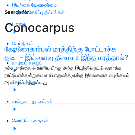
இயற்கை வேளாண்மை
அஞ்சல் சேமிப்பு திட்டங்கள்
Search for
:
Conocarpus
Home
செய்திகள்
கோனோகார்பஸ் மரத்திற்கு போட்டாச்சு
தடை- இவ்வளவு தீமையா இந்த மரத்தால்?
வாழ்வும் நலமும்
நச்சு மரத்தை அகற்றிய பிறகு அந்த இடத்தில் நட்டு வளர்க்க
நாட்டுமரக்கன்றுகளை பொதுமக்களுக்கு இலவசமாக வழங்கவும்
தோட்டக்கலை
அரசு முன்வந்துள்ளது.
கால்நடை தகவல்கள்
வெற்றிக் கதைகள்