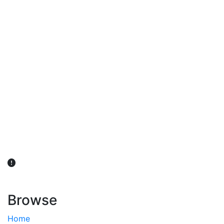
விவசாயிகள் நலன் கருதி சாகுபடி தொடர்பான சந்தேகம்
ஏற்பட்டால் வேளாண் விஞ்ஞானிகளை அணுகலாம்: தமிழக அரசு
அறிவிப்பு
Browse
Home