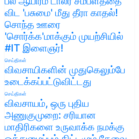
பல ஆயிரம் டாலர் சம்பளத்தை
விட 'பசுமை' மீது தீரா காதல்!
சொந்த ஊரை
'சொர்க்க'மாக்கும் முயற்சியில்
#IT இளைஞர்!
செய்திகள்
விவசாயிகளின் முதுகெலும்பே
உடைக்கப்பட்டுவிட்டது
செய்திகள்
விவசாயம், ஒரு புதிய
அணுகுமுறை: சரியான
மாதிரிகளை உருவாக்க நமக்கு
ஒத்துழைப்பும் திட்டமும் தேவை.