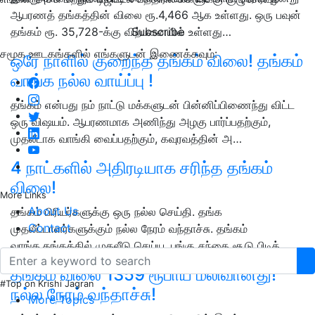
ஆபரணத் தங்கத்தின் விலை ரூ.4,466 ஆக உள்ளது. ஒரு பவுன்
Subscribe
தங்கம் ரூ. 35,728-க்கு விற்பனையில் உள்ளது…
சமூக ஊடகங்களில் எங்களுடன் இணைக்கவும்:
ஒரே நாளில் குறைந்த தங்கம் விலை! தங்கம்
வாங்க நல்ல வாய்ப்பு !
தங்கம் என்பது நம் நாட்டு மக்களுடன் பின்னிப்பிணைந்து விட்ட
ஒரு விஷயம். ஆபரணமாக அணிந்து அழகு பார்ப்பதற்கும்,
முதலீடாக வாங்கி வைப்பதற்கும், கவுரவத்தின் அ…
4 நாட்களில் அதிரடியாக சரிந்த தங்கம்
விலை!
More Links
About Us
தங்கம் பிரியர்களுக்கு ஒரு நல்ல செய்தி. தங்க
Contact
முதலீட்டாளர்களுக்கும் நல்ல நேரம் வந்தாச்சு. தங்கம்
வாங்க,தங்கத்தில் முதலீடு செய்ய, பங்கு சந்தை சூடு பிடித்…
தங்கம் விலை 1359 ரூபாய் மலிவானது!
#Top on Krishi Jagran
நல்ல நேரம் வந்தாச்சு!
More Topics