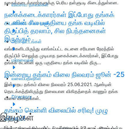
நகைக்கடைக்காரர்களுக்கு பெரிய தள்ளுபடி கிடைத்துள்ளன.
விவசாய தகவல்கள்
நகைக்கடைக்காரர்கள் இப்போது தங்கக்
கடனின் சில பகுதியை தங்க வடிவில்
விவசாய பட்டறைகள்
திருப்பித் தரலாம், சில நிபந்தனைகள்
இருக்கும்
அரசு திட்டங்கள்
வங்கிகளிடமிருந்து வாங்கப்பட்ட கடனை சரியான நேரத்தில்
திருப்பிச் செலுத்த முடியாத நகைக்கடைக்காரர்கள், இப்போது
மற்றவைகள்
தங்கக் கடனின் ஒரு பகுதியை தங்க வடிவில் திரு…
இன்றைய தங்கம் விலை நிலவரம் ஜூன் -25
வலைப்பதிவுகள்
இன்றைய தங்கம் விலை நிலவரம் 25.06.2021. ஆண்டின்
தொடக்கத்திலிருந்து நிலையான விகிதத்தைக் காணும் தங்க
Directory
விலை விகிதங்கள்.
தங்கம் வெள்ளி விலையில் சரிவு! முழு
இதழ்கள்
விவரம்!
இன்று காலை நிலவரப்படி சென்னையில் 22 காரட் கிராம் ஒன்று
எங்கள் அச்சு மற்றும் டிஜிட்டல் பத்திரிகைகளுக்கு குழுசேரவும்