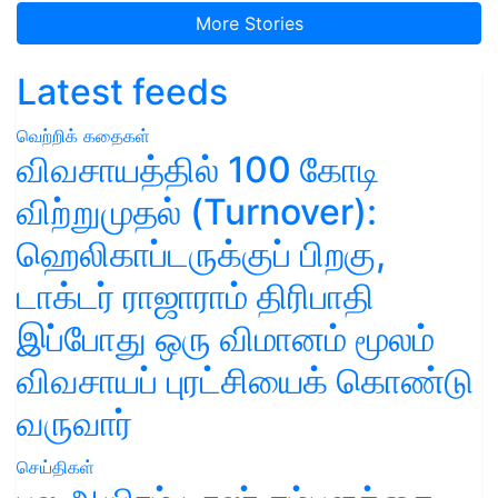
More Stories
Latest feeds
வெற்றிக் கதைகள்
விவசாயத்தில் 100 கோடி
விற்றுமுதல் (Turnover):
ஹெலிகாப்டருக்குப் பிறகு,
டாக்டர் ராஜாராம் திரிபாதி
இப்போது ஒரு விமானம் மூலம்
விவசாயப் புரட்சியைக் கொண்டு
வருவார்
செய்திகள்