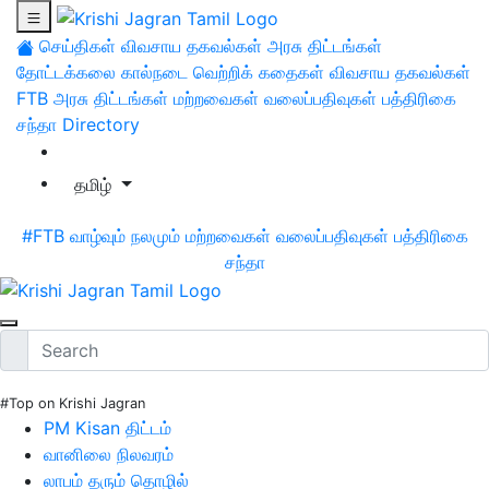
செய்திகள்
விவசாய தகவல்கள்
அரசு திட்டங்கள்
தோட்டக்கலை
கால்நடை
வெற்றிக் கதைகள்
விவசாய தகவல்கள்
FTB
அரசு திட்டங்கள்
மற்றவைகள்
வலைப்பதிவுகள்
பத்திரிகை
சந்தா
Directory
தமிழ்
#FTB
வாழ்வும் நலமும்
மற்றவைகள்
வலைப்பதிவுகள்
பத்திரிகை
சந்தா
#Top on Krishi Jagran
PM Kisan திட்டம்
வானிலை நிலவரம்
லாபம் தரும் தொழில்