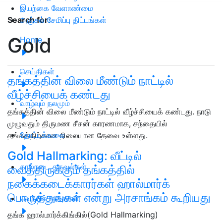
இயற்கை வேளாண்மை
அஞ்சல் சேமிப்பு திட்டங்கள்
Search for
:
Gold
Home
செய்திகள்
தங்கத்தின் விலை மீண்டும் நாட்டில்
வீழ்ச்சியைக் கண்டது
வாழ்வும் நலமும்
தங்கத்தின் விலை மீண்டும் நாட்டில் வீழ்ச்சியைக் கண்டது. நாடு
முழுவதும் திருமண சீசன் காரணமாக, சந்தையில்
தோட்டக்கலை
தங்கத்திற்கான நிலையான தேவை உள்ளது.
Gold Hallmarking: வீட்டில்
கால்நடை தகவல்கள்
வைத்திருக்கும் தங்கத்தில்
நகைக்கடைக்காரர்கள் ஹால்மார்க்
பொருத்துங்கள் என்று அரசாங்கம் கூறியது
வெற்றிக் கதைகள்
தங்க ஹால்மார்க்கிங்கில்(Gold Hallmarking)