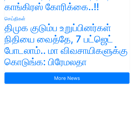
காங்கிரஸ் கோரிக்கை..!!
செய்திகள்
திமுக குடும்ப உறுப்பினர்கள்
நிதியை வைத்தே, 7 பட்ஜெட்
போடலாம்.. மா விவசாயிகளுக்கு
கொடுங்க: பிரேமலதா
More News