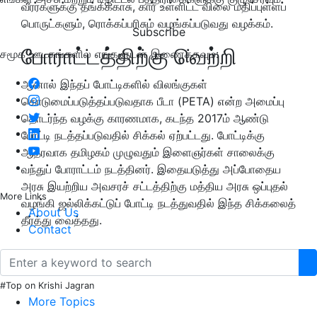
வீரர்களுக்கு தங்கக்காசு, கார் உள்ளிட்ட விலை மதிப்புள்ளப்
பொருட்களும், ரொக்கப்பரிசும் வழங்கப்படுவது வழக்கம்.
Subscribe
போராட்டத்திற்கு வெற்றி
சமூக ஊடகங்களில் எங்களுடன் இணைக்கவும்:
ஆனால் இந்தப் போட்டிகளில் விலங்குகள்
கொடுமைப்படுத்தப்படுவதாக பீடா (PETA) என்ற அமைப்பு
தொடர்ந்த வழக்கு காரணமாக, கடந்த 2017ம் ஆண்டு
போட்டி நடத்தப்படுவதில் சிக்கல் ஏற்பட்டது. போட்டிக்கு
ஆதரவாக தமிழகம் முழுவதும் இளைஞர்கள் சாலைக்கு
வந்துப் போராட்டம் நடத்தினர். இதையடுத்து அப்போதைய
அரசு இயற்றிய அவசரச் சட்டத்திற்கு மத்திய அரசு ஒப்புதல்
More Links
வழங்கி ஜல்லிக்கட்டுப் போட்டி நடத்துவதில் இந்த சிக்கலைத்
About Us
தீர்த்து வைத்தது.
Contact
#Top on Krishi Jagran
More Topics