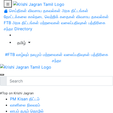
செய்திகள்
விவசாய தகவல்கள்
அரசு திட்டங்கள்
தோட்டக்கலை
கால்நடை
வெற்றிக் கதைகள்
விவசாய தகவல்கள்
FTB
அரசு திட்டங்கள்
மற்றவைகள்
வலைப்பதிவுகள்
பத்திரிகை
சந்தா
Directory
தமிழ்
#FTB
வாழ்வும் நலமும்
மற்றவைகள்
வலைப்பதிவுகள்
பத்திரிகை
சந்தா
#Top on Krishi Jagran
PM Kisan திட்டம்
வானிலை நிலவரம்
லாபம் தரும் தொழில்