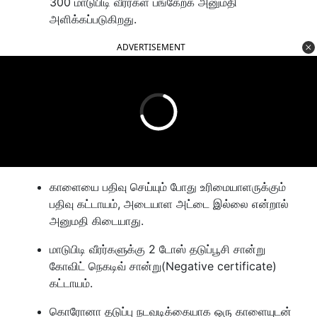
300 மாடுபிடி வீரர்கள் பங்கேற்க அனுமதி
அளிக்கப்படுகிறது.
ADVERTISEMENT
காளையை பதிவு செய்யும் போது உரிமையாளருக்கும்
பதிவு கட்டாயம், அடையாள அட்டை இல்லை என்றால்
அனுமதி கிடையாது.
மாடுபிடி வீரர்களுக்கு 2 டோஸ் தடுப்பூசி சான்று
கோவிட் நெகடிவ் சான்று(Negative certificate)
கட்டாயம்.
கொரோனா தடுப்பு நடவடிக்கையாக ஒரு காளையுடன்