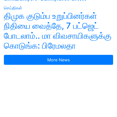
செய்திகள்
திமுக குடும்ப உறுப்பினர்கள்
நிதியை வைத்தே, 7 பட்ஜெட்
போடலாம்.. மா விவசாயிகளுக்கு
கொடுங்க: பிரேமலதா
More News