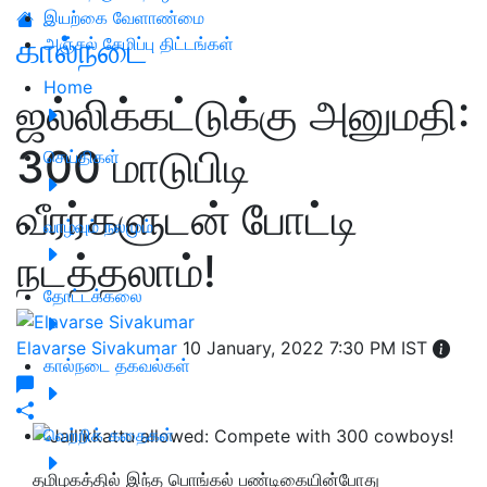
இயற்கை வேளாண்மை
கால்நடை
அஞ்சல் சேமிப்பு திட்டங்கள்
Home
ஜல்லிக்கட்டுக்கு அனுமதி:
300 மாடுபிடி
செய்திகள்
வீரர்களுடன் போட்டி
வாழ்வும் நலமும்
நடத்தலாம்!
தோட்டக்கலை
Elavarse Sivakumar
10 January, 2022 7:30 PM IST
கால்நடை தகவல்கள்
வெற்றிக் கதைகள்
தமிழகத்தில் இந்த பொங்கல் பண்டிகையின்போது