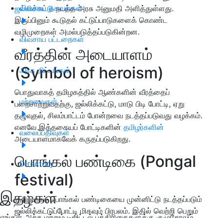
விவசாய தகவல்கள்
ஜல்லிக்கட்டு
நடத்த அரசு அனுமதி அளித்துள்ளது.
இருப்பினும் கூடுதல் கட்டுப்பாடுகளைக் கொண்ட
வழிமுறைகள் அமல்படுத்தப்படுகின்றன.
விவசாய பட்டறைகள்
வீரத்தின் அடையாளம்
(Symbol of heroism)
அரசு திட்டங்கள்
பொதுவாகத் தமிழகத்தில் ஆண்களின் வீரத்தைப்
மற்றவைகள்
பறைசாற்றுவதற்கு, ஜல்லிக்கட்டு, மாடு பிடி போட்டி, ஏறு
தழுவுதல், சிலம்பாட்டம் போன்றவை நடத்தப்படுவது வழக்கம்.
எனவே இத்தகையப் போட்டிகளின்
தமிழர்களின்
வலைப்பதிவுகள்
அடையாளமாகவேக் கருதப்படுகிறது.
பொங்கல் பண்டிகை (Pongal
Directory
festival)
இதழ்கள்
குறிப்பாகப் பொங்கல் பண்டிகையை முன்னிட்டு நடத்தப்படும்
ஜல்லிக்கட்டுப்போட்டி மிகவும் பிரபலம். இதில் வெற்றி பெறும்
எங்கள் அச்சு மற்றும் டிஜிட்டல் பத்திரிகைகளுக்கு குழுசேரவும்