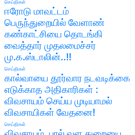
செய்திகள்
ஈரோடு மாவட்டம்
பெருந்துறையில் வேளாண்
கண்காட்சியை தொடங்கி
வைத்தார் முதலமைச்சர்
மு.க.ஸ்டாலின்..!!
செய்திகள்
கால்வாயை தூர்வார நடவடிக்கை
எடுக்காத அதிகாரிகள் :
விவசாயம் செய்ய முடியாமல்
விவசாயிகள் வேதனை!
செய்திகள்
விவசாயம், பால் வள துறையை