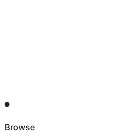
விவசாயிகள் நலன் கருதி சாகுபடி தொடர்பான சந்தேகம்
ஏற்பட்டால் வேளாண் விஞ்ஞானிகளை அணுகலாம்: தமிழக அரசு
அறிவிப்பு
Browse