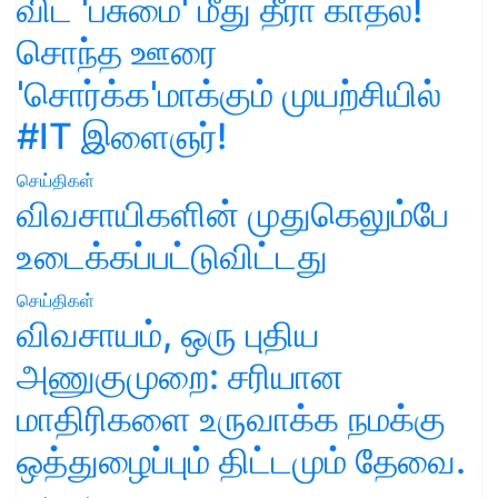
விட 'பசுமை' மீது தீரா காதல்!
சொந்த ஊரை
'சொர்க்க'மாக்கும் முயற்சியில்
#IT இளைஞர்!
செய்திகள்
விவசாயிகளின் முதுகெலும்பே
உடைக்கப்பட்டுவிட்டது
செய்திகள்
விவசாயம், ஒரு புதிய
அணுகுமுறை: சரியான
மாதிரிகளை உருவாக்க நமக்கு
ஒத்துழைப்பும் திட்டமும் தேவை.