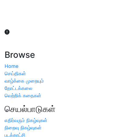
விவசாயிகள் நலன் கருதி சாகுபடி தொடர்பான சந்தேகம்
ஏற்பட்டால் வேளாண் விஞ்ஞானிகளை அணுகலாம்: தமிழக அரசு
அறிவிப்பு
Browse
Home
செய்திகள்
வாழ்க்கை முறையும்
தோட்டக்கலை
வெற்றிக் கதைகள்
செயல்பாடுகள்
எதிர்வரும் நிகழ்வுகள்
நிறைவு நிகழ்வுகள்
படக்காட்சி