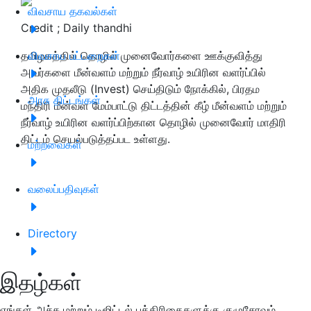
விவசாய தகவல்கள்
Credit ; Daily thandhi
தமிழகத்தில் தொழில் முனைவோர்களை ஊக்குவித்து
விவசாய பட்டறைகள்
அவர்களை மீன்வளம் மற்றும் நீர்வாழ் உயிரின வளர்ப்பில்
அதிக முதலீடு (Invest) செய்திடும் நோக்கில், பிரதம
அரசு திட்டங்கள்
மந்திரி மீன்வள மேம்பாட்டு திட்டத்தின் கீழ் மீன்வளம் மற்றும்
நீர்வாழ் உயிரின வளர்ப்பிற்கான தொழில் முனைவோர் மாதிரி
திட்டம் செயல்படுத்தப்பட உள்ளது.
மற்றவைகள்
வலைப்பதிவுகள்
Directory
இதழ்கள்
எங்கள் அச்சு மற்றும் டிஜிட்டல் பத்திரிகைகளுக்கு குழுசேரவும்