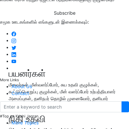
Subscribe
சமூக ஊடகங்களில் எங்களுடன் இணைக்கவும்:
பயனர்கள்
More Links
மீனவர்கள், மீன்வளர்ப்போர், சுய உதவி குழுக்கள்,
About Us
கூட்டுப்பொறுப்பு குழுக்கள், மீன் வளர்ப்போர் உற்பத்தியாளர்
Contact
அமைப்புகள், தனிநபர் தொழில் முனைவோர், தனியார்
நிறுவனங்கள் இந்த திட்டத்தில் பயன்பெறலாம்.
நிதி உதவி
#Top on Krishi Jagran
More Topics