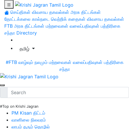
செய்திகள்
விவசாய தகவல்கள்
அரசு திட்டங்கள்
தோட்டக்கலை
கால்நடை
வெற்றிக் கதைகள்
விவசாய தகவல்கள்
FTB
அரசு திட்டங்கள்
மற்றவைகள்
வலைப்பதிவுகள்
பத்திரிகை
சந்தா
Directory
தமிழ்
#FTB
வாழ்வும் நலமும்
மற்றவைகள்
வலைப்பதிவுகள்
பத்திரிகை
சந்தா
#Top on Krishi Jagran
PM Kisan திட்டம்
வானிலை நிலவரம்
லாபம் தரும் தொழில்