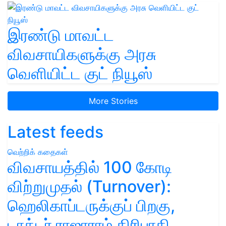
இரண்டு மாவட்ட
விவசாயிகளுக்கு அரசு
வெளியிட்ட குட் நியூஸ்
More Stories
Latest feeds
வெற்றிக் கதைகள்
விவசாயத்தில் 100 கோடி
விற்றுமுதல் (Turnover):
ஹெலிகாப்டருக்குப் பிறகு,
டாக்டர் ராஜாராம் திரிபாதி