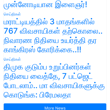
முன்னோடியான இளைஞர்!
செய்திகள்
மராட்டியத்தில் 3 மாதங்களில்
767 விவசாயிகள் தற்கொலை..
நிவாரண நிதியை உயர்த்தி தர
காங்கிரஸ் கோரிக்கை..!!
செய்திகள்
திமுக குடும்ப உறுப்பினர்கள்
நிதியை வைத்தே, 7 பட்ஜெட்
போடலாம்.. மா விவசாயிகளுக்கு
கொடுங்க: பிரேமலதா
More News