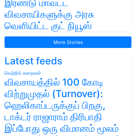
இரண்டு மாவட்ட
விவசாயிகளுக்கு அரசு
வெளியிட்ட குட் நியூஸ்
More Stories
Latest feeds
வெற்றிக் கதைகள்
விவசாயத்தில் 100 கோடி
விற்றுமுதல் (Turnover):
ஹெலிகாப்டருக்குப் பிறகு,
டாக்டர் ராஜாராம் திரிபாதி
இப்போது ஒரு விமானம் மூலம்