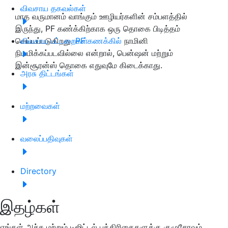
விவசாய தகவல்கள்
மாத வருமானம் வாங்கும் ஊழியர்களின் சம்பளத்தில்
இருந்து, PF கண்க்கிற்காக ஒரு தொகை பிடித்தம்
செய்யப்படுகிறது.
விவசாய பட்டறைகள்
PF கணக்கில்
நாமினி
நியமிக்கப்படவில்லை என்றால், பென்ஷன் மற்றும்
இன்சூரன்ஸ் தொகை எதுவுமே கிடைக்காது.
அரசு திட்டங்கள்
மற்றவைகள்
வலைப்பதிவுகள்
Directory
இதழ்கள்
எங்கள் அச்சு மற்றும் டிஜிட்டல் பத்திரிகைகளுக்கு குழுசேரவும்