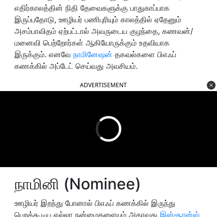
எதிர்காலத்தின் நிதி தேவைகளுக்கு பாதுகாப்பாக
இருப்பதோடு, ஊழியர் பணிபுரியும் காலத்தில் ஏதேனும்
அசம்பாவிதம் ஏற்பட்டால் அவருடைய குழந்தை, கணவன்/
மனைவி பெற்றோர்கள் ஆகியோருக்கும் உதவியாக
இருக்கும். எனவே
நாமினேஷன்
தகவல்களை பிஎஃப்
கணக்கில் அப்டேட் செய்வது அவசியம்.
ADVERTISEMENT
நாமினி (Nominee)
ஊழியர் இறந்து போனால் பிஎஃப் கணக்கில் இருந்து
பெறக்கூடிய எல்லா நன்மைகளையும் அதாவது
இன்சூரன்ஸ்