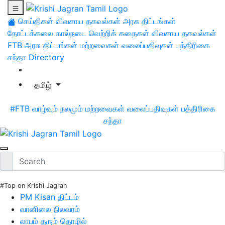
செய்திகள்
விவசாய தகவல்கள்
அரசு திட்டங்கள்
தோட்டக்கலை
கால்நடை
வெற்றிக் கதைகள்
விவசாய தகவல்கள்
FTB
அரசு திட்டங்கள்
மற்றவைகள்
வலைப்பதிவுகள்
பத்திரிகை
சந்தா
Directory
தமிழ்
#FTB
வாழ்வும் நலமும்
மற்றவைகள்
வலைப்பதிவுகள்
பத்திரிகை
சந்தா
#Top on Krishi Jagran
PM Kisan திட்டம்
வானிலை நிலவரம்
லாபம் தரும் தொழில்