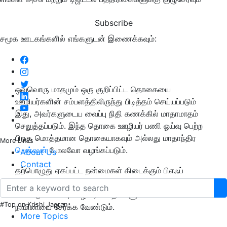
Subscribe
சமூக ஊடகங்களில் எங்களுடன் இணைக்கவும்:
ஒவ்வொரு மாதமும் ஒரு குறிப்பிட்ட தொகையை
ஊழியர்களின் சம்பளத்திலிருந்து பிடித்தம் செய்யப்படும்
இது, அவர்களுடைய வைப்பு நிதி கணக்கில் மாதாமாதம்
செலுத்தப்படும். இந்த தொகை ஊழியர் பணி ஓய்வு பெற்ற
பிறகு மொத்தமான தொகையாகவும் அல்லது மாதாந்திர
More Links
பென்ஷன்
போலவோ வழங்கப்படும்.
About Us
Contact
தற்பொழுது ஏகப்பட்ட நன்மைகள் கிடைக்கும் பிஎஃப்
கணக்கின் நன்மைகளைத் தொடர்ந்து பெற
வேண்டுமானால், ஊழியர்கள் தங்களுடைய PF கணக்கில்
#Top on Krishi Jagran
நாமினியை சேர்க்க வேண்டும்.
More Topics