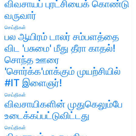
விவசாயப் புரட்சியைக் கொண்டு
வருவார்
செய்திகள்
பல ஆயிரம் டாலர் சம்பளத்தை
விட 'பசுமை' மீது தீரா காதல்!
சொந்த ஊரை
'சொர்க்க'மாக்கும் முயற்சியில்
#IT இளைஞர்!
செய்திகள்
விவசாயிகளின் முதுகெலும்பே
உடைக்கப்பட்டுவிட்டது
செய்திகள்