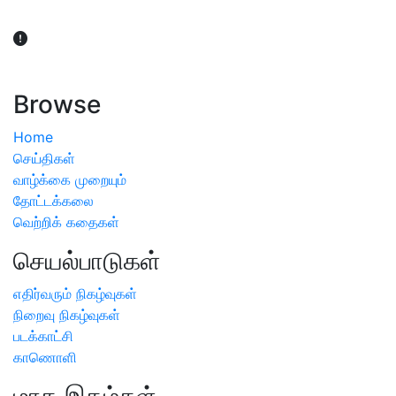
விவசாயிகள் நலன் கருதி சாகுபடி தொடர்பான சந்தேகம்
ஏற்பட்டால் வேளாண் விஞ்ஞானிகளை அணுகலாம்: தமிழக அரசு
அறிவிப்பு
Browse
Home
செய்திகள்
வாழ்க்கை முறையும்
தோட்டக்கலை
வெற்றிக் கதைகள்
செயல்பாடுகள்
எதிர்வரும் நிகழ்வுகள்
நிறைவு நிகழ்வுகள்
படக்காட்சி
காணொளி