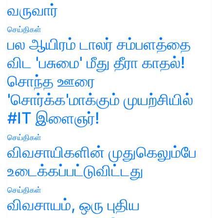
வருவார்
செய்திகள்
பல ஆயிரம் டாலர் சம்பளத்தை
விட 'பசுமை' மீது தீரா காதல்!
சொந்த ஊரை
'சொர்க்க'மாக்கும் முயற்சியில்
#IT இளைஞர்!
செய்திகள்
விவசாயிகளின் முதுகெலும்பே
உடைக்கப்பட்டுவிட்டது
செய்திகள்
விவசாயம், ஒரு புதிய