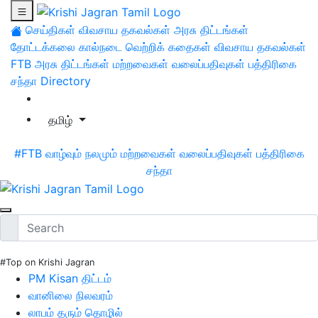
செய்திகள்
விவசாய தகவல்கள்
அரசு திட்டங்கள்
தோட்டக்கலை
கால்நடை
வெற்றிக் கதைகள்
விவசாய தகவல்கள்
FTB
அரசு திட்டங்கள்
மற்றவைகள்
வலைப்பதிவுகள்
பத்திரிகை
சந்தா
Directory
தமிழ்
#FTB
வாழ்வும் நலமும்
மற்றவைகள்
வலைப்பதிவுகள்
பத்திரிகை
சந்தா
#Top on Krishi Jagran
PM Kisan திட்டம்
வானிலை நிலவரம்
லாபம் தரும் தொழில்