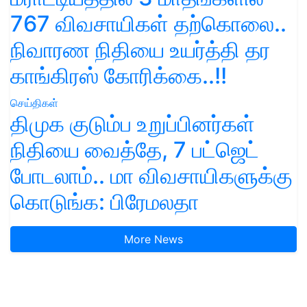
767 விவசாயிகள் தற்கொலை..
நிவாரண நிதியை உயர்த்தி தர
காங்கிரஸ் கோரிக்கை..!!
செய்திகள்
திமுக குடும்ப உறுப்பினர்கள்
நிதியை வைத்தே, 7 பட்ஜெட்
போடலாம்.. மா விவசாயிகளுக்கு
கொடுங்க: பிரேமலதா
More News