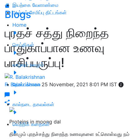
இயற்கை வேளாண்மை
Blogs
அஞ்சல் சேமிப்பு திட்டங்கள்
Home
புரதச் சத்து நிறைந்த
பாதுகாப்பான உணவு
செய்திகள்
பாசிப்பருப்பு!
வாழ்வும் நலமும்
R. Balakrishnan
தோட்டக்கலை
25 November, 2021 8:01 PM IST
கால்நடை தகவல்கள்
Proteins in moong dal
வெற்றிக் கதைகள்
தினமும் புரதச்சத்து நிறைந்த உணவுகளை உட்கொள்வது நம்