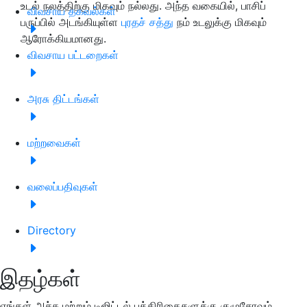
உடல் நலத்திற்கு மிகவும் நல்லது. அந்த வகையில், பாசிப்
விவசாய தகவல்கள்
பருப்பில் அடங்கியுள்ள
புரதச் சத்து
நம் உடலுக்கு மிகவும்
ஆரோக்கியமானது.
விவசாய பட்டறைகள்
அரசு திட்டங்கள்
மற்றவைகள்
வலைப்பதிவுகள்
Directory
இதழ்கள்
எங்கள் அச்சு மற்றும் டிஜிட்டல் பத்திரிகைகளுக்கு குழுசேரவும்