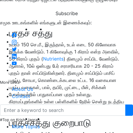
Subscribe
சமூக ஊடகங்களில் எங்களுடன் இணைக்கவும்:
புரதச் சத்து
உயரம் 150 செ.மீ., இருந்தால், உடல் எடை 50 கிலோவாக
இருக்க வேண்டும். 1 கிலோவுக்கு 1 கிராம் என்ற அளவில்,
50 கிராம் புரதம் (
Nutrients
) தினமும் சாப்பிட வேண்டும்.
ஆனால், 10ல் ஒன்பது பேர் சராசரியாக 20 - 25 கிராம்
புரதம் தான் சாப்பிடுகின்றனர். தினமும்
சாப்பிடும் பாசிப்
பருப்பு, சோயா, கொண்டைக்கடலை உட்பட 16 வகையான
More Links
பருப்பு வகைகள், பால், தயிர், முட்டை, மீன், சிக்கன்
About Us
போன்றவற்றில் பாதுகாப்பான புரதம் உள்ளது.
Contact
கிராமப்புறங்களில் உள்ள பள்ளிகளில் நேரில் சென்று நடத்திய
ஆய்வில்,
புரத உணவு
பற்றி தெரிந்திருக்கவில்லை.
புரதச்சத்து குறைபாடு
#Top on Krishi Jagran
More Topics