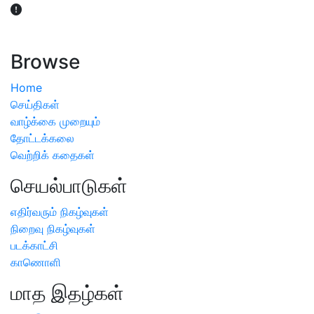
விவசாயிகள் நலன் கருதி சாகுபடி தொடர்பான சந்தேகம்
ஏற்பட்டால் வேளாண் விஞ்ஞானிகளை அணுகலாம்: தமிழக அரசு
அறிவிப்பு
Browse
Home
செய்திகள்
வாழ்க்கை முறையும்
தோட்டக்கலை
வெற்றிக் கதைகள்
செயல்பாடுகள்
எதிர்வரும் நிகழ்வுகள்
நிறைவு நிகழ்வுகள்
படக்காட்சி
காணொளி
மாத இதழ்கள்