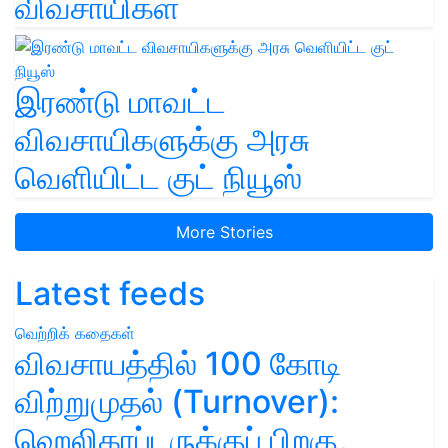
விவசாயிகள்
இரண்டு மாவட்ட
விவசாயிகளுக்கு அரசு
வெளியிட்ட குட் நியூஸ்
More Stories
Latest feeds
வெற்றிக் கதைகள்
விவசாயத்தில் 100 கோடி
விற்றுமுதல் (Turnover):
ஹெலிகாப்டருக்குப் பிறகு,