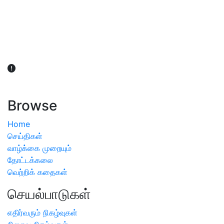
விவசாயிகள் நலன் கருதி சாகுபடி தொடர்பான சந்தேகம்
ஏற்பட்டால் வேளாண் விஞ்ஞானிகளை அணுகலாம்: தமிழக அரசு
அறிவிப்பு
Browse
Home
செய்திகள்
வாழ்க்கை முறையும்
தோட்டக்கலை
வெற்றிக் கதைகள்
செயல்பாடுகள்
எதிர்வரும் நிகழ்வுகள்