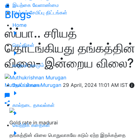
இயற்கை வேளாண்மை
Blogs
அஞ்சல் சேமிப்பு திட்டங்கள்
Home
ஸ்ப்பா.. சரியத்
தொடங்கியது தங்கத்தின்
செய்திகள்
விலை- இன்றைய விலை?
வாழ்வும் நலமும்
Muthukrishnan Murugan
தோட்டக்கலை
29 April, 2024 11:01 AM IST
கால்நடை தகவல்கள்
Gold rate in madurai
வெற்றிக் கதைகள்
தங்கத்தின் விலை பொதுவாகவே கடும் ஏற்ற இறக்கத்தை