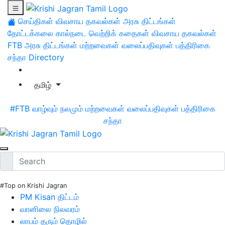
செய்திகள்
விவசாய தகவல்கள்
அரசு திட்டங்கள்
தோட்டக்கலை
கால்நடை
வெற்றிக் கதைகள்
விவசாய தகவல்கள்
FTB
அரசு திட்டங்கள்
மற்றவைகள்
வலைப்பதிவுகள்
பத்திரிகை
சந்தா
Directory
தமிழ்
#FTB
வாழ்வும் நலமும்
மற்றவைகள்
வலைப்பதிவுகள்
பத்திரிகை
சந்தா
#Top on Krishi Jagran
PM Kisan திட்டம்
வானிலை நிலவரம்
லாபம் தரும் தொழில்