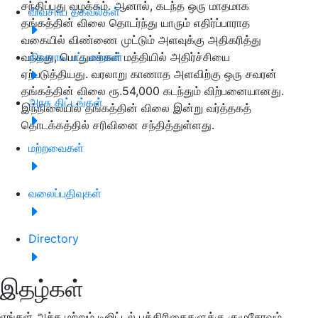
சந்திப்பது வழக்கம். ஆனால், கடந்த ஒரு மாதமாக
விவசாய தகவல்கள்
தங்கத்தின் விலை தொடர்ந்து யாரும் எதிர்ப்பாராத
வகையில் விண்ணை முட்டும் அளவுக்கு அதிகரித்து
வந்தது, பொதுமக்கள் மத்தியில் அதிர்ச்சியை
விவசாய பட்டறைகள்
ஏற்படுத்தியது. வரலாறு காணாத அளவிற்கு ஒரு சவரன்
தங்கத்தின் விலை ரூ.54,000 கடந்தும் விற்பனையானது.
அரசு திட்டங்கள்
இந்நிலையில் தங்கத்தின் விலை இன்று வர்த்தகத்
தொடக்கத்தில் சரிவினை சந்தித்துள்ளது.
மற்றவைகள்
வலைப்பதிவுகள்
Directory
இதழ்கள்
எங்கள் அச்சு மற்றும் டிஜிட்டல் பத்திரிகைகளுக்கு குழுசேரவும்