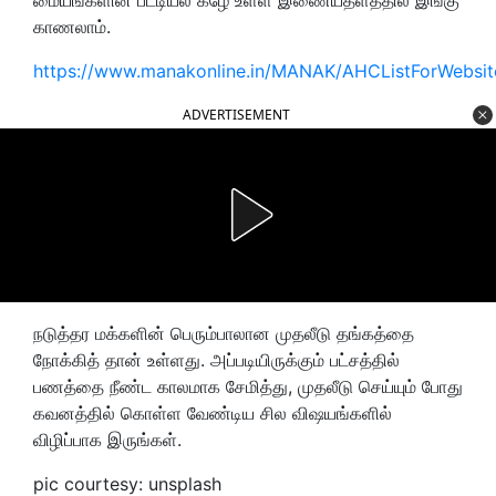
காணலாம்.
https://www.manakonline.in/MANAK/AHCListForWebsit
ADVERTISEMENT
நடுத்தர மக்களின் பெரும்பாலான முதலீடு தங்கத்தை
நோக்கித் தான் உள்ளது. அப்படியிருக்கும் பட்சத்தில்
பணத்தை நீண்ட காலமாக சேமித்து, முதலீடு செய்யும் போது
கவனத்தில் கொள்ள வேண்டிய சில விஷயங்களில்
விழிப்பாக இருங்கள்.
pic courtesy: unsplash