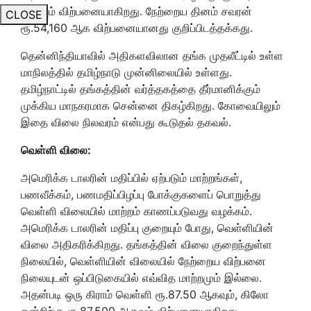
ஆகவும் விற்பனையாகிறது. நேற்றைய தினம் சவரன்
CLOSE
ரூ.54,160 ஆக விற்பனையானது குறிப்பிடத்தக்கது.
தென்னிந்தியாவில் அதிகளவிலான தங்க முதலீட்டில் உள்ள
மாநிலத்தில் தமிழ்நாடு முன்னிலையில் உள்ளது.
தமிழ்நாட்டில் தங்கத்தின் வர்த்தகத்தை தீர்மானிக்கும்
முக்கிய மாநகரமாக சென்னை திகழ்கிறது. கோவையிலும்
இதை விலை நிலவரம் என்பது கூடுதல் தகவல்.
வெள்ளி விலை:
அமெரிக்க டாலரின் மதிப்பில் ஏற்படும் மாற்றங்கள்,
பணவீக்கம், பணமதிப்பிழப்பு போக்குகளைப் பொறுத்து
வெள்ளி விலையில் மாற்றம் காணப்படுவது வழக்கம்.
அமெரிக்க டாலரின் மதிப்பு குறையும் போது, வெள்ளியின்
விலை அதிகரிக்கிறது. தங்கத்தின் விலை குறைந்துள்ள
நிலையில், வெள்ளியின் விலையில் நேற்றைய விற்பனை
நிலையுடன் ஒப்பிடுகையில் எவ்வித மாற்றமும் இல்லை.
அதன்படி ஒரு கிராம் வெள்ளி ரூ.87.50 ஆகவும், கிலோ
ஒன்றிற்கு ரூ.87,500 ஆகவும் விற்பனையாகிறது.