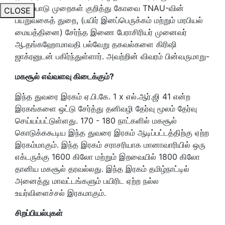
கட்டுப்பாடு முறைகள் குறித்து கோவை TNAU-வின்
CLOSE
பயறுவகைத் துறை, (பயிர் இனப்பெருக்கம் மற்றும் மரபியல்
மையத்தினை) சேர்ந்த இணை பேராசிரியர் முனைவர்
ஆ.தங்கஹோமாவதி பல்வேறு தகவல்களை கிரிஷி
ஜாக்ரனுடன் பகிர்ந்துள்ளார். அவற்றின் விவரம் பின்வருமாறு-
மகசூல் எவ்வளவு கிடைக்கும்?
இந்த துவரை இரகம் ஏ.பி.கே. 1 x எல்.ஆர்.ஜி 41 என்ற
இரகங்களை ஒட்டு சேர்த்து தனிவழி தேர்வு மூலம் தேர்வு
செய்யப்பட்டுள்ளது. 170 - 180 நாட்களில் மகசூல்
கொடுக்ககூடிய இந்த துவரை இரகம் ஆடிப்பட்டத்திற்கு ஏற்ற
இரகம்மாகும். இந்த இரகம் சராசரியாக மானாவாரியில் ஒரு
எக்டருக்கு 1600 கிலோ மற்றும் இறவையில் 1800 கிலோ
தானிய மகசூல் தரவல்லது. இந்த இரகம் தமிழ்நாட்டில்
அனைத்து மாவட்டங்களும் பயிரிட ஏற்ற நல்ல
உயர்விளைச்சல் இரகமாகும்.
சிறப்பியல்புகள்