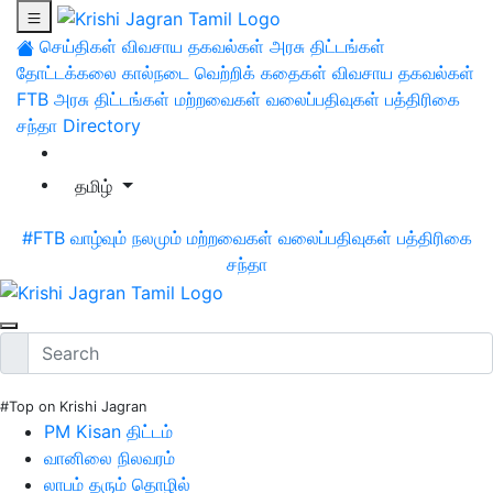
செய்திகள்
விவசாய தகவல்கள்
அரசு திட்டங்கள்
தோட்டக்கலை
கால்நடை
வெற்றிக் கதைகள்
விவசாய தகவல்கள்
FTB
அரசு திட்டங்கள்
மற்றவைகள்
வலைப்பதிவுகள்
பத்திரிகை
சந்தா
Directory
தமிழ்
#FTB
வாழ்வும் நலமும்
மற்றவைகள்
வலைப்பதிவுகள்
பத்திரிகை
சந்தா
#Top on Krishi Jagran
PM Kisan திட்டம்
வானிலை நிலவரம்
லாபம் தரும் தொழில்