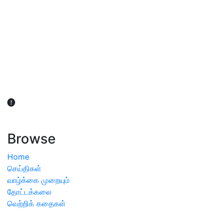
விவசாயிகள் நலன் கருதி சாகுபடி தொடர்பான சந்தேகம்
ஏற்பட்டால் வேளாண் விஞ்ஞானிகளை அணுகலாம்: தமிழக அரசு
அறிவிப்பு
Browse
Home
செய்திகள்
வாழ்க்கை முறையும்
தோட்டக்கலை
வெற்றிக் கதைகள்