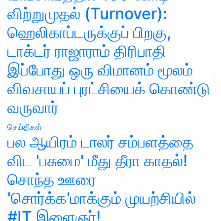
விற்றுமுதல் (Turnover):
ஹெலிகாப்டருக்குப் பிறகு,
டாக்டர் ராஜாராம் திரிபாதி
இப்போது ஒரு விமானம் மூலம்
விவசாயப் புரட்சியைக் கொண்டு
வருவார்
செய்திகள்
பல ஆயிரம் டாலர் சம்பளத்தை
விட 'பசுமை' மீது தீரா காதல்!
சொந்த ஊரை
'சொர்க்க'மாக்கும் முயற்சியில்
#IT இளைஞர்!