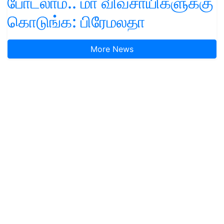
போடலாம்.. மா விவசாயிகளுக்கு
கொடுங்க: பிரேமலதா
More News