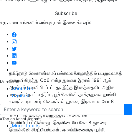
Subscribe
சமூக ஊடகங்களில் எங்களுடன் இணைக்கவும்:
தமிழ்நாடு வேளாண்மைப் பல்கலைக்கழகத்தில் பயறுவகைத்
துறையிலிருந்து Co6 என்ற துவரை இரகம் 1991 ஆம்
More Links
ஆண்டில் வெளியிடப்பட்டது. இந்த இரகத்தைவிட அதிக
About Us
மகசூல், நோய் எதிர்ப்பு, பூச்சிகளின் தாக்குதலை தாங்கி
Contact
வளரக்கூடிய உயர் விளைச்சல் துவரை இரகமான கோ 8
என்ற புதிய துவரை இரகம் 2017 ஆம் ஆண்டில் அனைத்து
மாவட்டங்களுக்கும் ஏற்றத்தக்க வகையில்
#Top on Krishi Jagran
வெளியிடப்பட்டுள்ளது. இதனிடையே கோ 8 துவரை
More Topics
இரகத்தின் சிறப்பியல்புகள், ஒருங்கிணைந்த பூச்சி