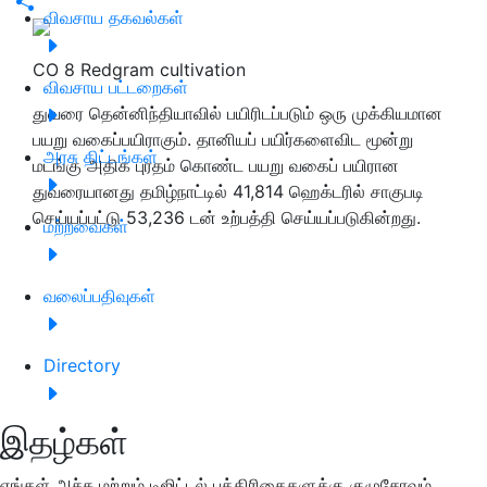
விவசாய தகவல்கள்
CO 8 Redgram cultivation
விவசாய பட்டறைகள்
துவரை தென்னிந்தியாவில் பயிரிடப்படும் ஒரு முக்கியமான
பயறு வகைப்பயிராகும். தானியப் பயிர்களைவிட மூன்று
அரசு திட்டங்கள்
மடங்கு அதிக புரதம் கொண்ட பயறு வகைப் பயிரான
துவரையானது தமிழ்நாட்டில் 41,814 ஹெக்டரில் சாகுபடி
செய்யப்பட்டு 53,236 டன் உற்பத்தி செய்யப்படுகின்றது.
மற்றவைகள்
வலைப்பதிவுகள்
Directory
இதழ்கள்
எங்கள் அச்சு மற்றும் டிஜிட்டல் பத்திரிகைகளுக்கு குழுசேரவும்