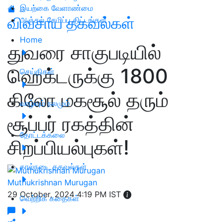
இயற்கை வேளாண்மை
விவசாய தகவல்கள்
அஞ்சல் சேமிப்பு திட்டங்கள்
Home
துவரை சாகுபடியில்
ஹெக்டருக்கு 1800
செய்திகள்
கிலோ மகசூல் தரும்
வாழ்வும் நலமும்
சூப்பர் ரகத்தின்
தோட்டக்கலை
சிறப்பியல்புகள்!
கால்நடை தகவல்கள்
Muthukrishnan Murugan
29 October, 2024 4:19 PM IST
வெற்றிக் கதைகள்