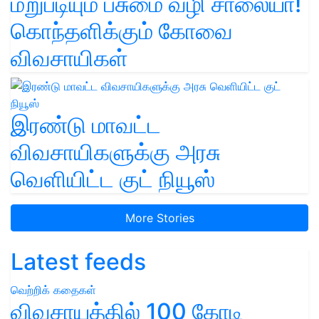
மறுபடியும் பசுமை வழி சாலையா!
கொந்தளிக்கும் கோவை
விவசாயிகள்
இரண்டு மாவட்ட
விவசாயிகளுக்கு அரசு
வெளியிட்ட குட் நியூஸ்
More Stories
Latest feeds
வெற்றிக் கதைகள்
விவசாயத்தில் 100 கோடி