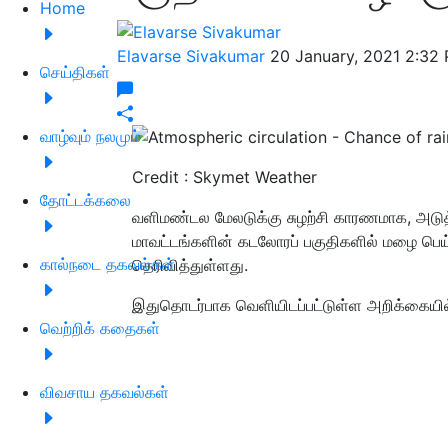
Home
Elavarse Sivakumar
20 January, 2021 2:32
செய்திகள்
வாழ்வும் நலமும்
Credit : Skymet Weather
தோட்டக்கலை
வளிமண்டல மேலடுக்கு சுழற்சி காரணமாக, அடுத்
மாவட்டங்களின் கடலோரப் பகுதிகளில் மழை பெ
கால்நடை தகவல்கள்
தெரிவித்துள்ளது.
இதுதொடர்பாக வெளியிடப்பட்டுள்ள அறிக்கையில்
வெற்றிக் கதைகள்
விவசாய தகவல்கள்