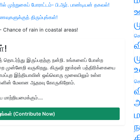
் முற்றுகைப் போராட்டம்- பி.ஆர். பாண்டியன் தகவல்!
ஊ
ுகளுக்குத் திரும்புங்கள்!
ம
- Chance of rain in coastal areas!
செ
வ
்!
ம
 தொடர்ந்து இருப்பதற்கு நன்றி. உங்களைப் போன்ற
உ
ை முன்னேறி வருகிறது. கிருஷி ஜாக்ரன் பத்திரிக்கையை
ிராமப்புற இந்தியாவின் ஒவ்வொரு மூலையிலும் உள்ள
செ
களின் மேலான ஆதரவு கோருகிறோம்.
வ
மாற்றியமைக்கும்....
அ
ம
்யுங்கள் (Contribute Now)
ந
த