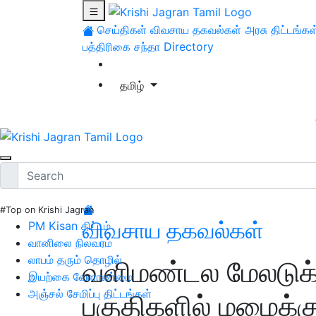
செய்திகள்
விவசாய தகவல்கள்
அரசு திட்டங்கள
பத்திரிகை சந்தா
Directory
தமிழ்
#Top on Krishi Jagran
விவசாய தகவல்கள்
PM Kisan திட்டம்
வானிலை நிலவரம்
லாபம் தரும் தொழில்
வளிமண்டல மேலடுக்க
இயற்கை வேளாண்மை
அஞ்சல் சேமிப்பு திட்டங்கள்
பகுதிகளில் மழைக்கு 