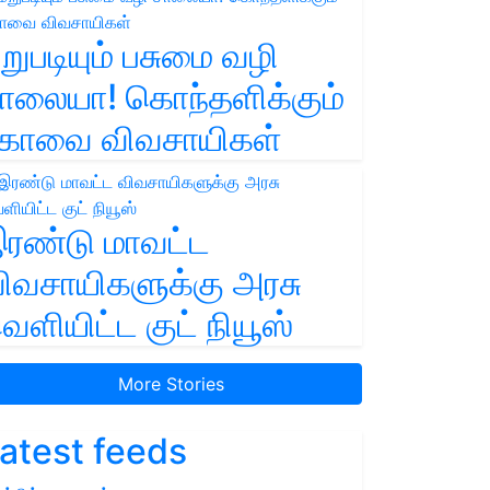
றுபடியும் பசுமை வழி
ாலையா! கொந்தளிக்கும்
ோவை விவசாயிகள்
ரண்டு மாவட்ட
ிவசாயிகளுக்கு அரசு
ெளியிட்ட குட் நியூஸ்
More Stories
atest feeds