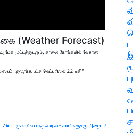
வெ
வ
வ
ஹ
்கை (Weather Forecast)
ட
வு மேக மூட்டத்துடனும், காலை நேரங்களில் லேசான
இ
ம
ையும், குறைந்த பட்ச வெப்பநிலை 22 டிகிரி
ப
வ
செ
ப
ச
சிறப்பு முகாமில் பங்குபெற விவசாயிகளுக்கு அழைப்பு!
ம