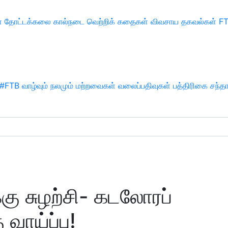
்
தோட்டக்கலை
கால்நடை
வெற்றிக் கதைகள்
விவசாய தகவல்கள்
F
#FTB
வாழ்வும் நலமும்
மற்றவைகள்
வலைப்பதிவுகள்
பத்திரிகை சந்த
ு சுழற்சி- கடலோரப்
வாய்ப்பு!