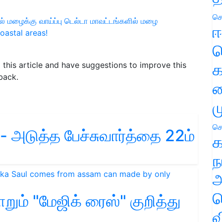
செ
் மழைக்கு வாய்ப்பு
டெல்டா மாவட்டங்களில் மழை
ஈ
oastal areas!
ப
க
d this article and have suggestions to improve this
back.
வ
ம
செ
ி- அடுத்த பேச்சுவார்த்தை 22ம்
க
ந
அ
ச
ம் "மேஜிக் ரைஸ்" குறித்து
வ