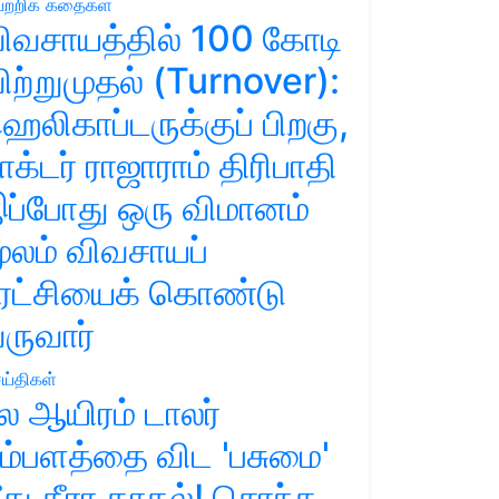
ற்றிக் கதைகள்
ிவசாயத்தில் 100 கோடி
ிற்றுமுதல் (Turnover):
ெலிகாப்டருக்குப் பிறகு,
ாக்டர் ராஜாராம் திரிபாதி
ப்போது ஒரு விமானம்
ூலம் விவசாயப்
ுரட்சியைக் கொண்டு
ருவார்
ய்திகள்
ல ஆயிரம் டாலர்
ம்பளத்தை விட 'பசுமை'
ீது தீரா காதல்! சொந்த