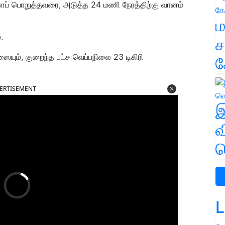
ைப் பொறுத்தவரை, அடுத்த 24 மணி நேரத்திற்கு வானம்
ம
.
ச
ையும், குறைந்த பட்ச வெப்பநிலை 23 டிகிரி
க
ERTISEMENT
இ
வ
வ
L