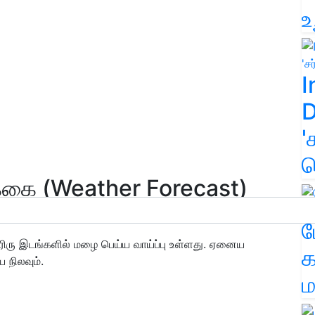
உ
I
D
'
க
்கை (Weather Forecast)
ம
ஓரிரு இடங்களில் மழை பெய்ய வாய்ப்பு உள்ளது. ஏனைய
க
 நிலவும்.
ம