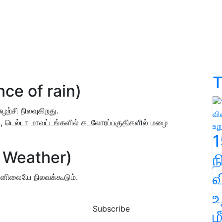
T
nce of rain)
ற்சி நிலவுகிறது.
 டெல்டா மாவட்டங்களில் கடலோரப்பகுதிகளில் மழை
1
 Weather)
வ
னிலையே நிலவக்கூடும்.
உ
Subscribe
ம