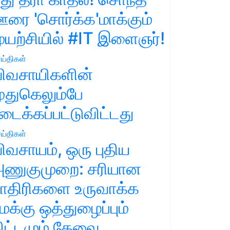
ரை 'சொர்க்க'மாக்கும்
ுயற்சியில் #IT இளைஞர்!
ய்திகள்
ிவசாயிகளின்
ுதுகெலும்பே
டைக்கப்பட்டுவிட்டது
ய்திகள்
ிவசாயம், ஒரு புதிய
ணுகுமுறை: சரியான
ாதிரிகளை உருவாக்க
மக்கு ஒத்துழைப்பும்
ிட்டமும் தேவை.