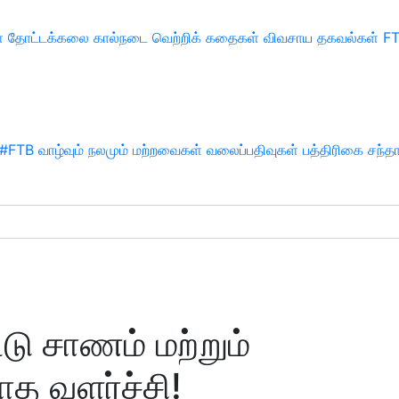
்
தோட்டக்கலை
கால்நடை
வெற்றிக் கதைகள்
விவசாய தகவல்கள்
F
#FTB
வாழ்வும் நலமும்
மற்றவைகள்
வலைப்பதிவுகள்
பத்திரிகை சந்த
ட்டு சாணம் மற்றும்
ாத வளர்ச்சி!