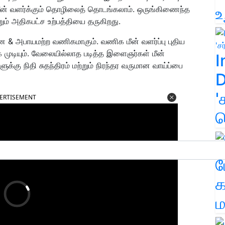
உ
ன் வளர்க்கும் தொழிலைத் தொடங்கலாம். ஒருங்கிணைந்த
ும் அதிகபட்ச உற்பத்தியை தருகிறது.
ான & அபாயமற்ற வணிகமாகும். வணிக மீன் வளர்ப்பு புதிய
 முடியும். வேலையில்லாத படித்த இளைஞர்கள் மீன்
I
கு நிதி சுதந்திரம் மற்றும் நிரந்தர வருமான வாய்ப்பை
D
'
ERTISEMENT
க
ம
க
ம