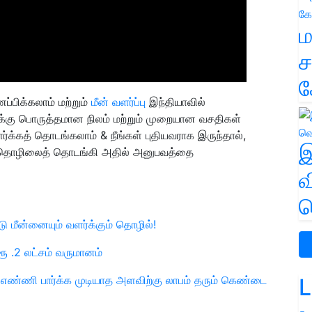
ம
ச
க
ப்பிக்கலாம் மற்றும்
மீன் வளர்ப்பு
இந்தியாவில்
்கு பொருத்தமான நிலம் மற்றும் முறையான வசதிகள்
க்கத் தொடங்கலாம் & நீங்கள் புதியவராக இருந்தால்,
இ
் தொழிலைத் தொடங்கி அதில் அனுபவத்தை
வ
வ
டு மீன்னையும் வளர்க்கும் தொழில்!
 ரூ .2 லட்சம் வருமானம்
- எண்ணி பார்க்க முடியாத அளவிற்கு லாபம் தரும் கெண்டை
L