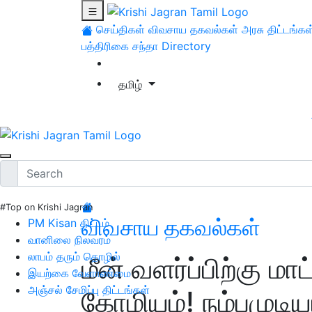
செய்திகள்
விவசாய தகவல்கள்
அரசு திட்டங்கள
பத்திரிகை சந்தா
Directory
தமிழ்
#Top on Krishi Jagran
விவசாய தகவல்கள்
PM Kisan திட்டம்
வானிலை நிலவரம்
லாபம் தரும் தொழில்
மீன் வளர்ப்பிற்கு மா
இயற்கை வேளாண்மை
அஞ்சல் சேமிப்பு திட்டங்கள்
கோமியம்! நம்பமுடிய