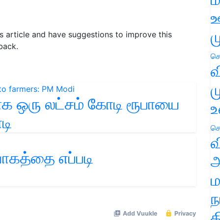
ஊ
ம
his article and have suggestions to improve this
back.
செ
வ
ம
ாக ஒரு லட்சம் கோடி ரூபாயை
உ
டி
செ
வ
வாகத்தை எப்படி
அ
ம
ந
த