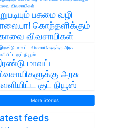
றுபடியும் பசுமை வழி
ாலையா! கொந்தளிக்கும்
ோவை விவசாயிகள்
ரண்டு மாவட்ட
ிவசாயிகளுக்கு அரசு
ெளியிட்ட குட் நியூஸ்
More Stories
atest feeds