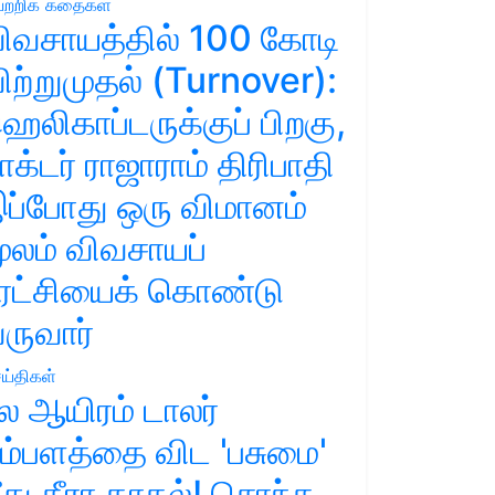
ற்றிக் கதைகள்
ிவசாயத்தில் 100 கோடி
ிற்றுமுதல் (Turnover):
ெலிகாப்டருக்குப் பிறகு,
ாக்டர் ராஜாராம் திரிபாதி
ப்போது ஒரு விமானம்
ூலம் விவசாயப்
ுரட்சியைக் கொண்டு
ருவார்
ய்திகள்
ல ஆயிரம் டாலர்
ம்பளத்தை விட 'பசுமை'
ீது தீரா காதல்! சொந்த