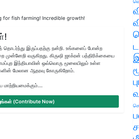
வெ
வ
or fish farming! Incredible growth!
வ
ஹ
்!
ட
 தொடர்ந்து இருப்பதற்கு நன்றி. உங்களைப் போன்ற
இ
ை முன்னேறி வருகிறது. கிருஷி ஜாக்ரன் பத்திரிக்கையை
ிராமப்புற இந்தியாவின் ஒவ்வொரு மூலையிலும் உள்ள
ம
களின் மேலான ஆதரவு கோருகிறோம்.
ப
மாற்றியமைக்கும்....
வ
்யுங்கள் (Contribute Now)
செ
ப
ச
ம