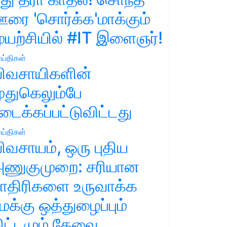
ரை 'சொர்க்க'மாக்கும்
ுயற்சியில் #IT இளைஞர்!
ய்திகள்
ிவசாயிகளின்
ுதுகெலும்பே
டைக்கப்பட்டுவிட்டது
ய்திகள்
ிவசாயம், ஒரு புதிய
ணுகுமுறை: சரியான
ாதிரிகளை உருவாக்க
மக்கு ஒத்துழைப்பும்
ிட்டமும் தேவை.