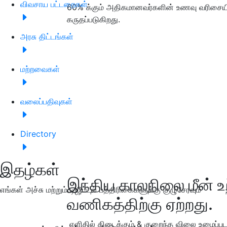
விவசாய பட்டறைகள்
60% க்கும் அதிகமானவர்களின் உணவு வரிசையில்
கருதப்படுகிறது.
அரசு திட்டங்கள்
மற்றவைகள்
வலைப்பதிவுகள்
Directory
இதழ்கள்
இந்திய காலநிலை மீன் உற்
எங்கள் அச்சு மற்றும் டிஜிட்டல் பத்திரிகைகளுக்கு குழுசேரவும்
வணிகத்திற்கு ஏற்றது.
எளிதில் கிடைக்கும் & குறைந்த விலை உழைப்புட