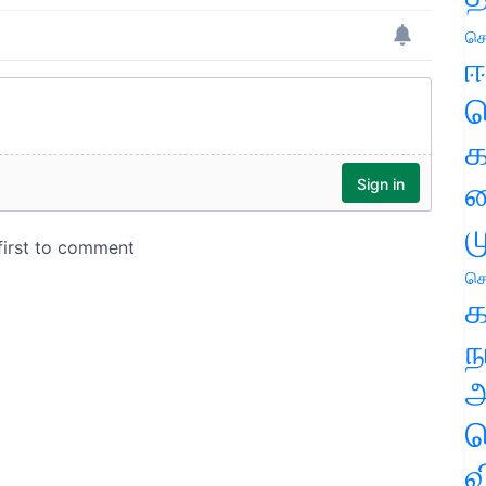
செ
ஈ
ப
க
வ
ம
செ
க
ந
அ
ச
வ