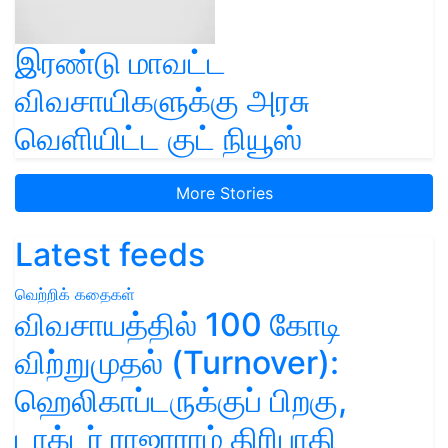
இரண்டு மாவட்ட
விவசாயிகளுக்கு அரசு
வெளியிட்ட குட் நியூஸ்
More Stories
Latest feeds
வெற்றிக் கதைகள்
விவசாயத்தில் 100 கோடி
விற்றுமுதல் (Turnover):
ஹெலிகாப்டருக்குப் பிறகு,
டாக்டர் ராஜாராம் திரிபாதி