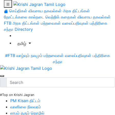
செய்திகள்
விவசாய தகவல்கள்
அரசு திட்டங்கள்
தோட்டக்கலை
கால்நடை
வெற்றிக் கதைகள்
விவசாய தகவல்கள்
FTB
அரசு திட்டங்கள்
மற்றவைகள்
வலைப்பதிவுகள்
பத்திரிகை
சந்தா
Directory
தமிழ்
#FTB
வாழ்வும் நலமும்
மற்றவைகள்
வலைப்பதிவுகள்
பத்திரிகை
சந்தா
#Top on Krishi Jagran
PM Kisan திட்டம்
வானிலை நிலவரம்
லாபம் தரும் தொழில்