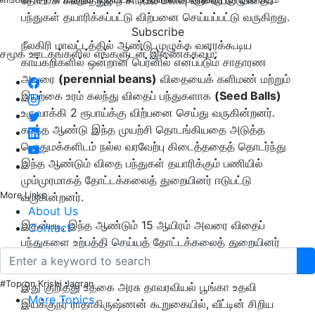
பந்துகள் தயாரிக்கப்பட்டு விற்பனை செய்யப்பட்டு வருகிறது.
Subscribe
நீலகிரி மாவட்டத்தில் ஆண்டு முழுக்க வளரக்கூடிய
சமூக ஊடகங்களில் எங்களுடன் இணைக்கவும்:
காய்கறிகளில் ஒன்றான பெர்னில் எனப்படும் சாதாரண
அவரை
(
perennial beans)
விதையைக் களிமண் மற்றும்
இயற்கை உரம் கலந்து விதைப் பந்துகளாக
(Seed Balls)
உருவாக்கி 2 ரூபாய்க்கு விற்பனை செய்து வருகின்றனர்.
கடந்த ஆண்டு இந்த முயற்சி தொடங்கியதை அடுத்த
பொதுமக்களிடம் நல்ல வரவேற்பு கிடைத்ததைத் தொடர்ந்து
இந்த ஆண்டும் விதை பந்துகள் தயாரிக்கும் பணியில்
மும்முரமாகத் தோட்டக்கலைத் துறையினர் ஈடுபட்டு
More Links
வருகின்றனர்.
About Us
இதன்படி, இந்த ஆண்டும் 15 ஆயிரம் அவரை விதைப்
Contact
பந்துகளை உற்பத்தி செய்யத் தோட்டக்கலைத் துறையினர்
திட்டமிட்டுள்ளனர்.
#Top on Krishi Jagran
இது குறித்து உதகை அரசு தாவரவியல் பூங்கா உதவி
More Topics
இயக்குநர் ராதாகிருஷ்ணன் கூறுகையில், வீட்டின் சிறிய