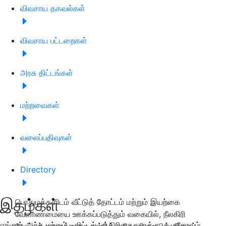
விவசாய தகவல்கள்
விவசாய பட்டறைகள்
அரசு திட்டங்கள்
மற்றவைகள்
வலைப்பதிவுகள்
Directory
இதழ்கள்
பொதுமக்களிடம் வீட்டுத் தோட்டம் மற்றும் இயற்கை
வேளாண்மையை ஊக்கப்படுத்தும் வகையில், நீலகிரி
எங்கள் அச்சு மற்றும் டிஜிட்டல் பத்திரிகைகளுக்கு குழுசேரவும்
தோட்டக் கலைத்துறை சார்பில் மலிவு விலையில் விதைப்