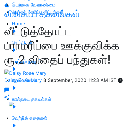
இயற்கை வேளாண்மை
விவசாய தகவல்கள்
அஞ்சல் சேமிப்பு திட்டங்கள்
Home
வீட்டுத்தோட்ட
பராமரிப்பை ஊக்குவிக்க
செய்திகள்
ரூ.2 விதைப் பந்துகள்!
வாழ்வும் நலமும்
Daisy Rose Mary
தோட்டக்கலை
8 September, 2020 11:23 AM IST
கால்நடை தகவல்கள்
வெற்றிக் கதைகள்