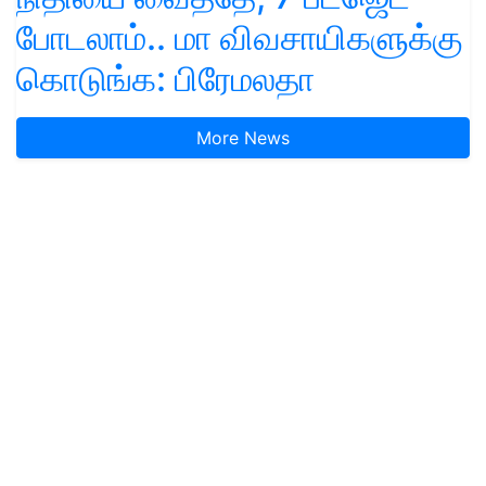
போடலாம்.. மா விவசாயிகளுக்கு
கொடுங்க: பிரேமலதா
More News