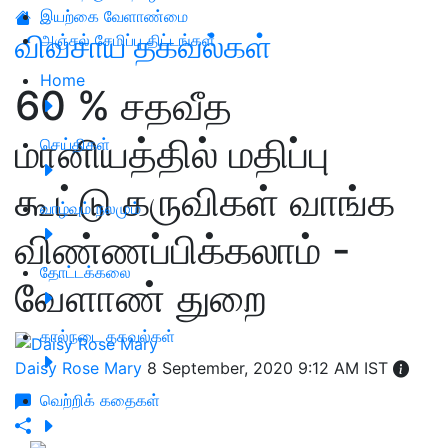
இயற்கை வேளாண்மை
விவசாய தகவல்கள்
அஞ்சல் சேமிப்பு திட்டங்கள்
Home
60 % சதவீத
மானியத்தில் மதிப்பு
செய்திகள்
கூட்டு கருவிகள் வாங்க
வாழ்வும் நலமும்
விண்ணப்பிக்கலாம் -
தோட்டக்கலை
வேளாண் துறை
கால்நடை தகவல்கள்
Daisy Rose Mary
8 September, 2020 9:12 AM IST
வெற்றிக் கதைகள்