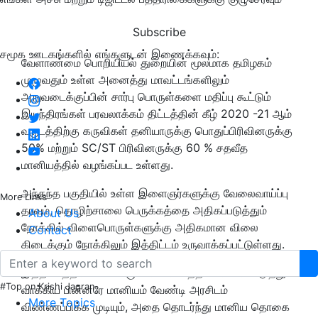
Subscribe
சமூக ஊடகங்களில் எங்களுடன் இணைக்கவும்:
வேளாண்மை பொறியியல் துறையின் மூலமாக தமிழகம்
முழுவதும் உள்ள அனைத்து மாவட்டங்களிலும்
அறுவடைக்குப்பின் சார்பு பொருள்களை மதிப்பு கூட்டும்
இயந்திரங்கள் பரவலாக்கம் திட்டத்தின் கீழ் 2020 -21 ஆம்
வருடத்திற்கு கருவிகள் தனியாருக்கு பொதுப்பிரிவினருக்கு
50% மற்றும் SC/ST பிரிவினருக்கு 60 % சதவீத
மானியத்தில் வழங்கப்பட உள்ளது.
அந்தந்த பகுதியில் உள்ள இளைஞர்களுக்கு வேலைவாய்ப்பு
More Links
தரவும், தொழிற்சாலை பெருக்கத்தை அதிகப்படுத்தும்
About Us
நோக்கில் விளைபொருள்களுக்கு அதிகமான விலை
Contact
கிடைக்கும் நோக்கிலும் இத்திட்டம் உருவாக்கப்பட்டுள்ளது.
இத்திட்டத்தில் உள்ள கருவியை மொத்த விலை கொடுத்து
#Top on Krishi Jagran
வாக்கிய பின்னரே மானியம் வேண்டி அரசிடம்
More Topics
விண்ணப்பிக்க முடியும், அதை தொடர்ந்து மானிய தொகை