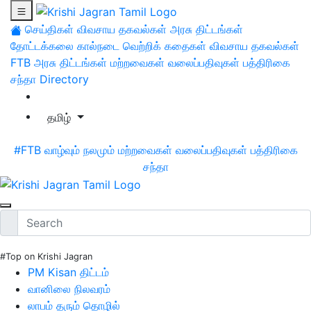
செய்திகள்
விவசாய தகவல்கள்
அரசு திட்டங்கள்
தோட்டக்கலை
கால்நடை
வெற்றிக் கதைகள்
விவசாய தகவல்கள்
FTB
அரசு திட்டங்கள்
மற்றவைகள்
வலைப்பதிவுகள்
பத்திரிகை
சந்தா
Directory
தமிழ்
#FTB
வாழ்வும் நலமும்
மற்றவைகள்
வலைப்பதிவுகள்
பத்திரிகை
சந்தா
#Top on Krishi Jagran
PM Kisan திட்டம்
வானிலை நிலவரம்
லாபம் தரும் தொழில்