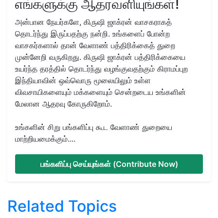
எங்களுக்கு ஆதரவளியுங்கள்!
அன்பான நேயர்களே, கிருஷி ஜாக்ரன் வாசகராகத்
தொடர்ந்து இருப்பதற்கு நன்றி. உங்களைப் போன்ற
வாசகர்களால் தான் வேளாண் பத்திரிக்கைத் துறை
முன்னேறி வருகிறது. கிருஷி ஜாக்ரன் பத்திரிக்கையை
உயர்ந்த தரத்தில் தொடர்ந்து வழங்குவதற்கும் கிராமப்புற
இந்தியாவின் ஒவ்வொரு மூலையிலும் உள்ள
விவசாயிகளையும் மக்களையும் சென்றடைய உங்களின்
மேலான ஆதரவு கோருகிறோம்.
உங்களின் சிறு பங்களிப்பு கூட வேளாண் துறையை
மாற்றியமைக்கும்....
பங்களிப்பு செய்யுங்கள் (Contribute Now)
Related Topics