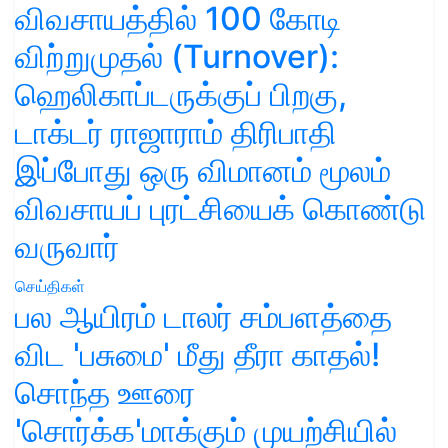
விவசாயத்தில் 100 கோடி
விற்றுமுதல் (Turnover):
ஹெலிகாப்டருக்குப் பிறகு,
டாக்டர் ராஜாராம் திரிபாதி
இப்போது ஒரு விமானம் மூலம்
விவசாயப் புரட்சியைக் கொண்டு
வருவார்
செய்திகள்
பல ஆயிரம் டாலர் சம்பளத்தை
விட 'பசுமை' மீது தீரா காதல்!
சொந்த ஊரை
'சொர்க்க'மாக்கும் முயற்சியில்