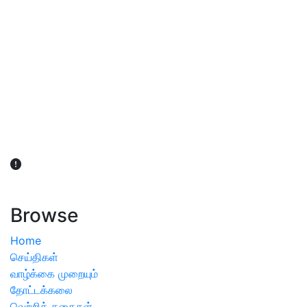
விவசாயிகள் நலன் கருதி சாகுபடி தொடர்பான சந்தேகம்
ஏற்பட்டால் வேளாண் விஞ்ஞானிகளை அணுகலாம்: தமிழக அரசு
அறிவிப்பு
Browse
Home
செய்திகள்
வாழ்க்கை முறையும்
தோட்டக்கலை
வெற்றிக் கதைகள்