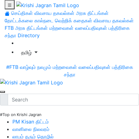
செய்திகள்
விவசாய தகவல்கள்
அரசு திட்டங்கள்
தோட்டக்கலை
கால்நடை
வெற்றிக் கதைகள்
விவசாய தகவல்கள்
FTB
அரசு திட்டங்கள்
மற்றவைகள்
வலைப்பதிவுகள்
பத்திரிகை
சந்தா
Directory
தமிழ்
#FTB
வாழ்வும் நலமும்
மற்றவைகள்
வலைப்பதிவுகள்
பத்திரிகை
சந்தா
#Top on Krishi Jagran
PM Kisan திட்டம்
வானிலை நிலவரம்
லாபம் தரும் தொழில்