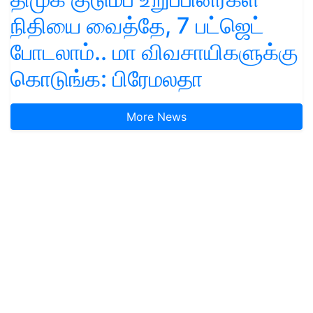
நிதியை வைத்தே, 7 பட்ஜெட்
போடலாம்.. மா விவசாயிகளுக்கு
கொடுங்க: பிரேமலதா
More News