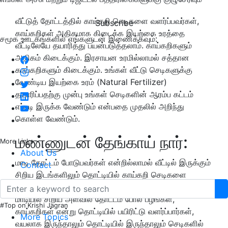
வீட்டுத் தோட்டத்தில் காய்கறி செடிகளை வளர்ப்பவர்கள்,
Subscribe
காய்கறிகள் அதிகமாக கிடைக்க இயற்கை உரத்தை
சமூக ஊடகங்களில் எங்களுடன் இணைக்கவும்:
வீட்டிலேயே தயாரித்து பயன்படுத்தலாம். காய்கறிகளும்
அதிகம் கிடைக்கும். இரசாயன உரமில்லாமல் சத்தான
காய்கறிகளும் கிடைக்கும். உங்கள் வீட்டு செடிகளுக்கு
வேண்டிய இயற்கை உரம் (Natural Fertilizer)
தயாரிப்பதற்கு முன்பு உங்கள் செடிகளின் ஆரம்ப கட்டம்
எப்படி இருக்க வேண்டும் என்பதை முதலில் அறிந்து
கொள்ள வேண்டும்.
மண்ணுடன் தேங்காய் நார்:
More Links
About Us
மாடி தோட்டம் போடுபவர்கள் என்றில்லாமல் வீட்டில் இருக்கும்
Contact
சிறிய இடங்களிலும் தொட்டியில் காய்கறி செடிகளை
வைத்து பராமரிப்பார்கள (Maintanence) மற்றும் மொட்டை
மாடியில் சிறிய அளவில் தோட்டம் போல் பழங்கள்,
#Top on Krishi Jagran
காய்கறிகள் என்று தொட்டியில் பயிரிட்டு வளர்ப்பார்கள்,
More Topics
வயலாக இருந்தாலும் தொட்டியில் இருந்தாலும் செடிகளில்