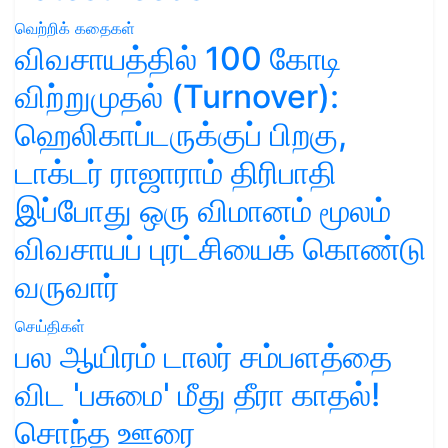
வெற்றிக் கதைகள்
விவசாயத்தில் 100 கோடி
விற்றுமுதல் (Turnover):
ஹெலிகாப்டருக்குப் பிறகு,
டாக்டர் ராஜாராம் திரிபாதி
இப்போது ஒரு விமானம் மூலம்
விவசாயப் புரட்சியைக் கொண்டு
வருவார்
செய்திகள்
பல ஆயிரம் டாலர் சம்பளத்தை
விட 'பசுமை' மீது தீரா காதல்!
சொந்த ஊரை