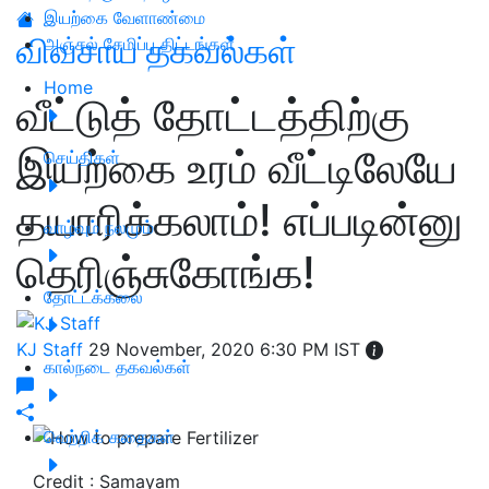
இயற்கை வேளாண்மை
விவசாய தகவல்கள்
அஞ்சல் சேமிப்பு திட்டங்கள்
Home
வீட்டுத் தோட்டத்திற்கு
இயற்கை உரம் வீட்டிலேயே
செய்திகள்
தயாரிக்கலாம்! எப்படின்னு
வாழ்வும் நலமும்
தெரிஞ்சுகோங்க!
தோட்டக்கலை
KJ Staff
29 November, 2020 6:30 PM IST
கால்நடை தகவல்கள்
வெற்றிக் கதைகள்
Credit : Samayam