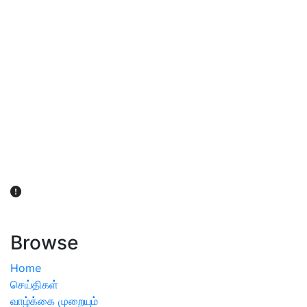
விவசாயிகள் நலன் கருதி சாகுபடி தொடர்பான சந்தேகம்
ஏற்பட்டால் வேளாண் விஞ்ஞானிகளை அணுகலாம்: தமிழக அரசு
அறிவிப்பு
Browse
Home
செய்திகள்
வாழ்க்கை முறையும்