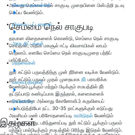
விவசாய தகவல்கள்
அல்லது செம்மை நெல் சாகுபடி முறையினை பின்பற்றி நடவு
செய்ய வேண்டும்.
செம்மை நெல் சாகுபடி
விவசாய பட்டறைகள்
தரமான விதைகளைக் கொண்டு, செம்மை நெல் சாகுபடி
அரசு திட்டங்கள்
செய்தால், அதிக மகசூல் ஈட்டி விவசாயிகள் லாபம்
பெறலாம். எனவே செம்மை நெல் சாகுபடிமுறை பற்றிப்
பார்ப்போம்.
மற்றவைகள்
தூர் கட்டும் பருவத்திற்கு முன் நீரினை வடிக்க வேண்டும்.
தூர் கட்டும் பருவம் முதல் முறையாக
நீர்
பராமரிக்க
வலைப்பதிவுகள்
வேண்டும்.பூக்கும் மற்றும் பிடிக்கும் சமயத்தில் நீர்
தட்டுப்பாடு கண்டிப்பாக இருந்தால், களைகளைக்
கையினாலோ அல்லாது கோனோவீடர் கருவியைப்
Directory
பயன்படுத்தியோ நட்ட 30-35 நாட்களுக்குள் எடுப்பது
அவசியம் மண் பரிசோதனைப்படி
உரமிடுதல்
வேண்டும்
இதழ்கள்
அல்லது பொது. பரிந்துரைப்படி தூர் கட்டும் ,பூக்கும் பருவம்
மற்றும் பால்பிடிக்கும் சமயத்தில் பிரிந்து இடுதல் வேண்டும்.
எங்கள் அச்சு மற்றும் டிஜிட்டல் பத்திரிகைகளுக்கு குழுசேரவும்