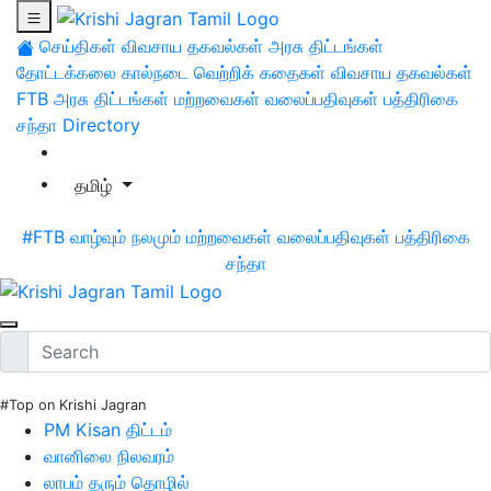
செய்திகள்
விவசாய தகவல்கள்
அரசு திட்டங்கள்
தோட்டக்கலை
கால்நடை
வெற்றிக் கதைகள்
விவசாய தகவல்கள்
FTB
அரசு திட்டங்கள்
மற்றவைகள்
வலைப்பதிவுகள்
பத்திரிகை
சந்தா
Directory
தமிழ்
#FTB
வாழ்வும் நலமும்
மற்றவைகள்
வலைப்பதிவுகள்
பத்திரிகை
சந்தா
#Top on Krishi Jagran
PM Kisan திட்டம்
வானிலை நிலவரம்
லாபம் தரும் தொழில்