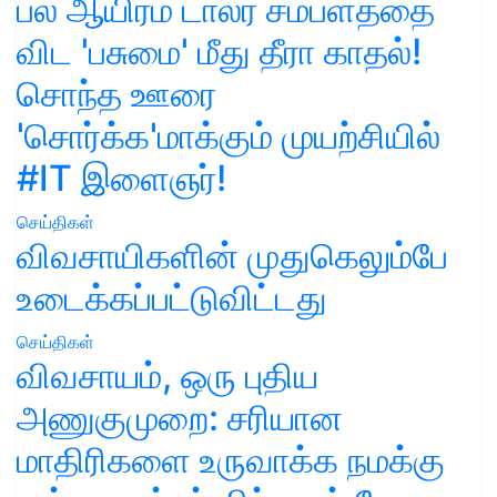
பல ஆயிரம் டாலர் சம்பளத்தை
விட 'பசுமை' மீது தீரா காதல்!
சொந்த ஊரை
'சொர்க்க'மாக்கும் முயற்சியில்
#IT இளைஞர்!
செய்திகள்
விவசாயிகளின் முதுகெலும்பே
உடைக்கப்பட்டுவிட்டது
செய்திகள்
விவசாயம், ஒரு புதிய
அணுகுமுறை: சரியான
மாதிரிகளை உருவாக்க நமக்கு