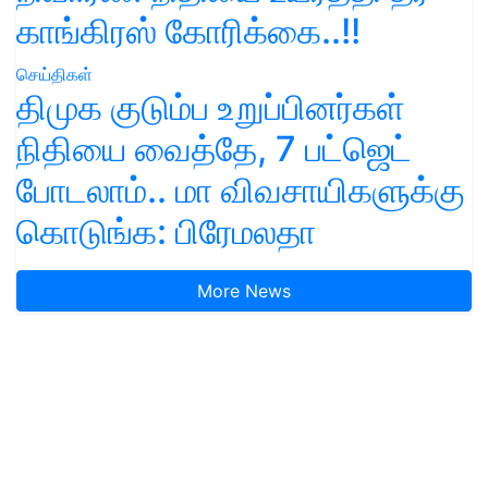
காங்கிரஸ் கோரிக்கை..!!
செய்திகள்
திமுக குடும்ப உறுப்பினர்கள்
நிதியை வைத்தே, 7 பட்ஜெட்
போடலாம்.. மா விவசாயிகளுக்கு
கொடுங்க: பிரேமலதா
More News