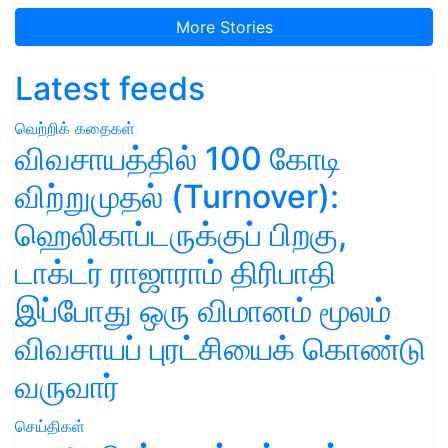
More Stories
Latest feeds
வெற்றிக் கதைகள்
விவசாயத்தில் 100 கோடி
விற்றுமுதல் (Turnover):
ஹெலிகாப்டருக்குப் பிறகு,
டாக்டர் ராஜாராம் திரிபாதி
இப்போது ஒரு விமானம் மூலம்
விவசாயப் புரட்சியைக் கொண்டு
வருவார்
செய்திகள்