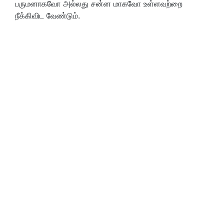
பருமனாகவோ அல்லது சன்ன மாகவோ உள்ளவற்றை
நீக்கிவிட வேண்டும்.