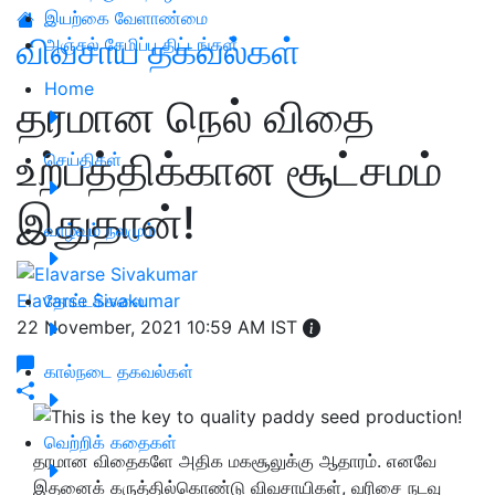
இயற்கை வேளாண்மை
விவசாய தகவல்கள்
அஞ்சல் சேமிப்பு திட்டங்கள்
Home
தரமான நெல் விதை
உற்பத்திக்கான சூட்சமம்
செய்திகள்
இதுதான்!
வாழ்வும் நலமும்
Elavarse Sivakumar
தோட்டக்கலை
22 November, 2021 10:59 AM IST
கால்நடை தகவல்கள்
வெற்றிக் கதைகள்
தரமான விதைகளே அதிக மகசூலுக்கு ஆதாரம். எனவே
இதனைக் கருத்தில்கொண்டு விவசாயிகள், வரிசை நடவு