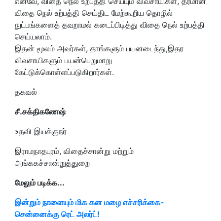
எனவே, விதை நெல் உற்பத்தி செய்யும் விவசாயிகள், தரமான
விதை நெல் உற்பத்தி செய்திட மேற்கூறிய தொழில்
நுட்பங்களைத் தவறாமல் கடைப்பிடித்து விதை நெல் உற்பத்தி
செய்யலாம்.
இதன் மூலம் அவர்கள், தாங்களும் பயனடைந்து,இதர
விவசாயிகளும் பயன்பெறுமாறு
கேட்டுக்கொள்ளப்படுகிறார்கள்.
தகவல்
சீ.சக்திகணேஷ்
உதவி இயக்குநர்
இராமநாதபுரம், விதைச்சான்று மற்றும்
அங்ககச்சான்றுத்துறை
மேலும் படிக்க...
இன்றும் நாளையும் மிக கன மழை எச்சரிக்கை-
சென்னைக்கு ரெட் அலர்ட்!