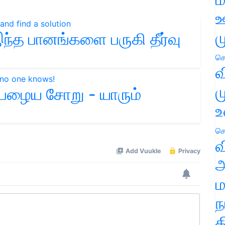
ஊ
ம
ந்த பானங்களை பருகி தீர்வு
செ
வ
ம
் பழைய சோறு - யாரும்
உ
செ
வ
அ
ம
ந
த