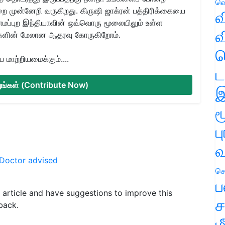
வெ
ை முன்னேறி வருகிறது. கிருஷி ஜாக்ரன் பத்திரிக்கையை
வ
ிராமப்புற இந்தியாவின் ஒவ்வொரு மூலையிலும் உள்ள
வ
களின் மேலான ஆதரவு கோருகிறோம்.
ஹ
மாற்றியமைக்கும்....
ட
்யுங்கள் (Contribute Now)
இ
ம
ப
வ
Doctor advised
செ
ப
is article and have suggestions to improve this
ச
back.
ம