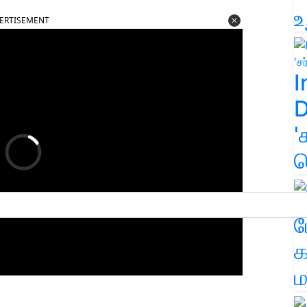
உ
ERTISEMENT
I
D
'
க
ம
க
ம