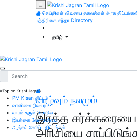
செய்திகள்
விவசாய தகவல்கள்
அரசு திட்டங்கள
பத்திரிகை சந்தா
Directory
தமிழ்
#Top on Krishi Jagran
வாழ்வும் நலமும்
PM Kisan திட்டம்
வானிலை நிலவரம்
லாபம் தரும் தொழில்
இரத்த சர்க்கரையை
இயற்கை வேளாண்மை
அஞ்சல் சேமிப்பு திட்டங்கள்
அரிசியை சாப்பிடுங்