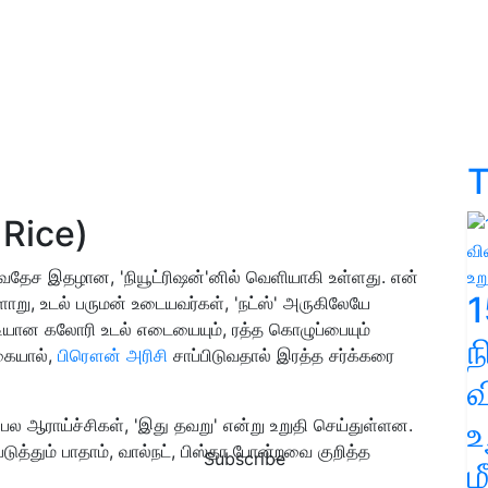
T
 Rice)
, சர்வதேச இதழான, 'நியூட்ரிஷன்'னில் வெளியாகி உள்ளது. என்
1
ளாறு, உடல் பருமன் உடையவர்கள், 'நட்ஸ்' அருகிலேயே
டியான கலோரி உடல் எடையையும், ரத்த கொழுப்பையும்
ஆகையால்,
பிரௌன் அரிசி
சாப்பிடுவதால் இரத்த சர்க்கரை
வ
உ
பல ஆராய்ச்சிகள், 'இது தவறு' என்று உறுதி செய்துள்ளன.
ுத்தும் பாதாம், வால்நட், பிஸ்தா போன்றவை குறித்த
Subscribe
ம