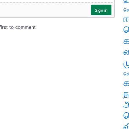
செ
ஈ
ப
க
வ
ம
செ
க
ந
அ
ச
வ