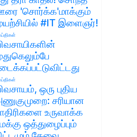
ரை 'சொர்க்க'மாக்கும்
ுயற்சியில் #IT இளைஞர்!
ய்திகள்
ிவசாயிகளின்
ுதுகெலும்பே
டைக்கப்பட்டுவிட்டது
ய்திகள்
ிவசாயம், ஒரு புதிய
ணுகுமுறை: சரியான
ாதிரிகளை உருவாக்க
மக்கு ஒத்துழைப்பும்
ிட்டமும் தேவை.