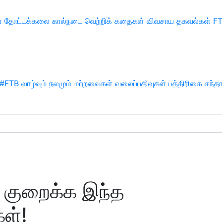
்
தோட்டக்கலை
கால்நடை
வெற்றிக் கதைகள்
விவசாய தகவல்கள்
F
#FTB
வாழ்வும் நலமும்
மற்றவைகள்
வலைப்பதிவுகள்
பத்திரிகை சந்த
 குறைக்க இந்த
கள்!