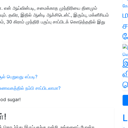
ன. என் ஆய்வின்படி, சமைக்காத முந்திரியை தினமும்
ம
ும். தவிர, இதில் ஆன்டி ஆக்சிடென்ட், இரும்பு, மக்னீசியம்
 30 கிராம் முந்திரி பருப்பு சாப்பிடக் கொடுத்ததில் இது
ச
க
இ
வ
ல் பெறுவது எப்படி?
வ
ணவகத்தில் நம்பி சாப்பிடலாமா?
ood sugar!
்!
L
 தொடர்ந்து இருப்பதற்கு நன்றி. உங்களைப் போன்ற