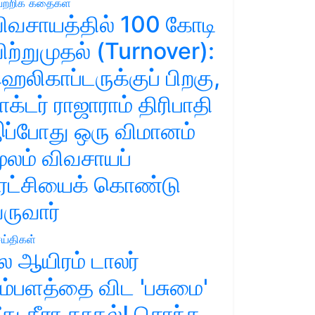
ற்றிக் கதைகள்
ிவசாயத்தில் 100 கோடி
ிற்றுமுதல் (Turnover):
ெலிகாப்டருக்குப் பிறகு,
ாக்டர் ராஜாராம் திரிபாதி
ப்போது ஒரு விமானம்
ூலம் விவசாயப்
ுரட்சியைக் கொண்டு
ருவார்
ய்திகள்
ல ஆயிரம் டாலர்
ம்பளத்தை விட 'பசுமை'
ீது தீரா காதல்! சொந்த