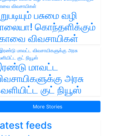
றுபடியும் பசுமை வழி
ாலையா! கொந்தளிக்கும்
ோவை விவசாயிகள்
ரண்டு மாவட்ட
ிவசாயிகளுக்கு அரசு
ெளியிட்ட குட் நியூஸ்
More Stories
atest feeds