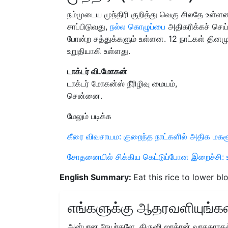
நம்முடைய முந்திரி குறித்து வெகு சிலதே உள்ள
சாப்பிடுவது,
நல்ல கொழுப்பை
அதிகரிக்கச் செய்ய
போன்ற சத்துக்களும் உள்ளன. 12 நாட்கள் தினமும்,
உறுதியாகி உள்ளது.
டாக்டர் வி.மோகன்
டாக்டர் மோகன்ஸ் நீரிழிவு மையம்,
சென்னை.
மேலும் படிக்க
கீரை விவசாயம: குறைந்த நாட்களில் அதிக மகசூ
சோதனையில் சிக்கிய கெட்டுப்போன இறைச்சி: உ
English Summary:
Eat this rice to lower bl
எங்களுக்கு ஆதரவளியுங்கள
அன்பான நேயர்களே, கிருஷி ஜாக்ரன் வாசகராகத்