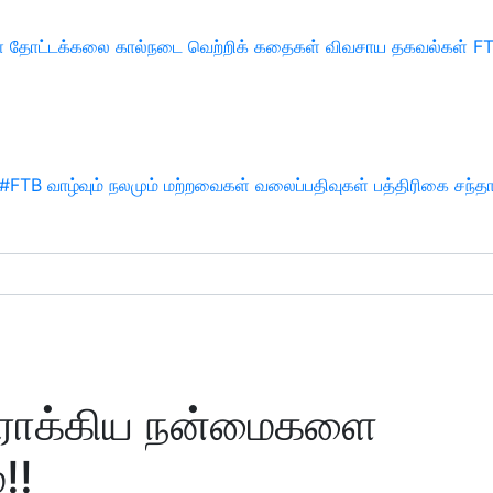
்
தோட்டக்கலை
கால்நடை
வெற்றிக் கதைகள்
விவசாய தகவல்கள்
F
#FTB
வாழ்வும் நலமும்
மற்றவைகள்
வலைப்பதிவுகள்
பத்திரிகை சந்த
 ஆரோக்கிய நன்மைகளை
!!