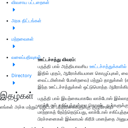
விவசாய பட்டறைகள்
அரசு திட்டங்கள்
மற்றவைகள்
வலைப்பதிவுகள்
ஊட்டச்சத்து விவரம்:
பருத்தி பால் அத்தியாவசிய
ஊட்டச்சத்துக்களில்
இதில் புரதம், ஆரோக்கியமான கொழுப்புகள், வைட்
Directory
வைட்டமின்கள் போன்றவை) மற்றும் தாதுக்கள் (கால
இந்த ஊட்டச்சத்துக்கள் ஒட்டுமொத்த ஆரோக்கியத்
இதழ்கள்
பருத்தி பால் இயற்கையாகவே லாக்டோஸ் இல்லாதது
லாக்டோஸ் சகிப்புத்தன்மை கொண்ட நபர்களுக்க
எங்கள் அச்சு மற்றும் டிஜிட்டல் பத்திரிகைகளுக்கு குழுசேரவும்
மாற்றாகத் தேர்ந்தெடுப்பது, லாக்டோஸ் சகிப்
பிரச்சனைகள் இல்லாமல் கிரீமி பானத்தை அனுப