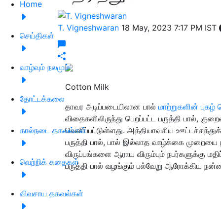
Home
T. Vigneshwaran
18 May, 2023 7:17 PM IST
செய்திகள்
வாழ்வும் நலமும்
Cotton Milk
தோட்டக்கலை
தாவர அடிப்படையிலான பால்
மாற்றுகளின் புகழ் 
விதைகளிலிருந்து பெறப்பட்ட பருத்தி பால், குற
கால்நடை தகவல்கள்
வெளிப்பட்டுள்ளது. அத்தியாவசிய ஊட்டச்சத்துக
பருத்தி பால், பால் இல்லாத வாழ்க்கை முறையை
விருப்பங்களை ஆராய விரும்பும் நபர்களுக்கு மதிப
வெற்றிக் கதைகள்
பருத்தி பால் வழங்கும் பல்வேறு ஆரோக்கிய ந
விவசாய தகவல்கள்