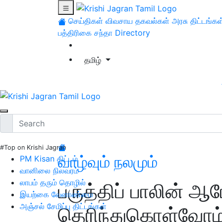
செய்திகள்
விவசாய தகவல்கள்
அரசு திட்டங்கள
பத்திரிகை சந்தா
Directory
தமிழ்
#Top on Krishi Jagran
வாழ்வும் நலமும்
PM Kisan திட்டம்
வானிலை நிலவரம்
லாபம் தரும் தொழில்
பருத்திப் பாலின்
இயற்கை வேளாண்மை
அஞ்சல் சேமிப்பு திட்டங்கள்
தெரிந்துகொள்வோம்