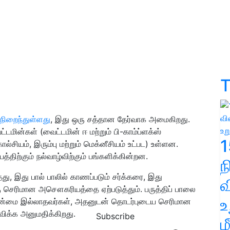
T
 நிறைந்துள்ளது
, இது ஒரு சத்தான தேர்வாக அமைகிறது.
டமின்கள் (வைட்டமின் ஈ மற்றும் பி-காம்ப்ளக்ஸ்
1
்சியம், இரும்பு மற்றும் மெக்னீசியம் உட்பட) உள்ளன.
திற்கும் நல்வாழ்விற்கும் பங்களிக்கின்றன.
, இது பால் பாலில் காணப்படும் சர்க்கரை, இது
வ
ு செரிமான அசௌகரியத்தை ஏற்படுத்தும். பருத்திப் பாலை
உ
புத்தன்மை இல்லாதவர்கள், அதனுடன் தொடர்புடைய செரிமான
விக்க அனுமதிக்கிறது.
Subscribe
ம