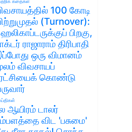
ற்றிக் கதைகள்
ிவசாயத்தில் 100 கோடி
ிற்றுமுதல் (Turnover):
ெலிகாப்டருக்குப் பிறகு,
ாக்டர் ராஜாராம் திரிபாதி
ப்போது ஒரு விமானம்
ூலம் விவசாயப்
ுரட்சியைக் கொண்டு
ருவார்
ய்திகள்
ல ஆயிரம் டாலர்
ம்பளத்தை விட 'பசுமை'
ீது தீரா காதல்! சொந்த