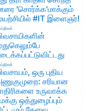
ரை 'சொர்க்க'மாக்கும்
ுயற்சியில் #IT இளைஞர்!
ய்திகள்
ிவசாயிகளின்
ுதுகெலும்பே
டைக்கப்பட்டுவிட்டது
ய்திகள்
ிவசாயம், ஒரு புதிய
ணுகுமுறை: சரியான
ாதிரிகளை உருவாக்க
மக்கு ஒத்துழைப்பும்
ிட்டமும் தேவை.