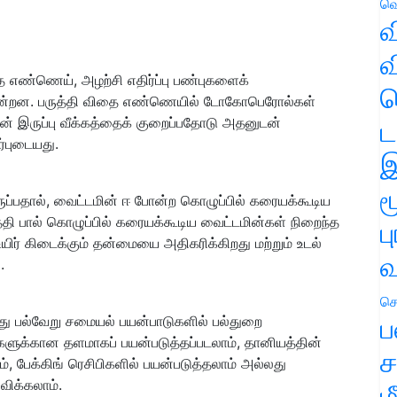
வெ
வ
வ
ை எண்ணெய், அழற்சி எதிர்ப்பு பண்புகளைக்
ஹ
கின்றன. பருத்தி விதை எண்ணெயில் டோகோபெரோல்கள்
ின் இருப்பு வீக்கத்தைக் குறைப்பதோடு அதனுடன்
ட
புடையது.
இ
ம
ுப்பதால், வைட்டமின் ஈ போன்ற கொழுப்பில் கரையக்கூடிய
்தி பால் கொழுப்பில் கரையக்கூடிய வைட்டமின்கள் நிறைந்த
ப
ிர் கிடைக்கும் தன்மையை அதிகரிக்கிறது மற்றும் உடல்
வ
.
செ
ப
ானது பல்வேறு சமையல் பயன்பாடுகளில் பல்துறை
ளுக்கான தளமாகப் பயன்படுத்தப்படலாம், தானியத்தின்
ச
ம், பேக்கிங் ரெசிபிகளில் பயன்படுத்தலாம் அல்லது
விக்கலாம்.
ம