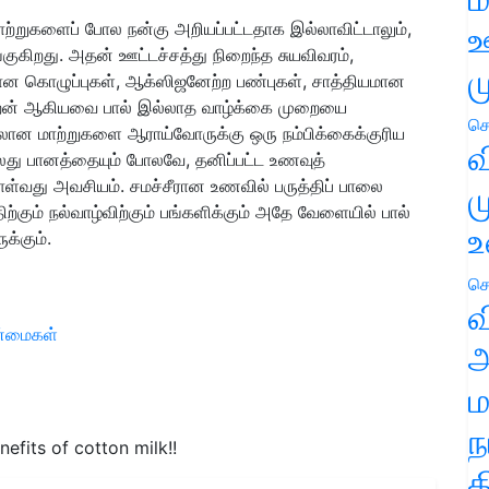
மாற்றுகளைப் போல நன்கு அறியப்பட்டதாக இல்லாவிட்டாலும்,
ஊ
ிறது. அதன் ஊட்டச்சத்து நிறைந்த சுயவிவரம்,
ம
 கொழுப்புகள், ஆக்ஸிஜனேற்ற பண்புகள், சாத்தியமான
ை திறன் ஆகியவை பால் இல்லாத வாழ்க்கை முறையை
செ
ிலான மாற்றுகளை ஆராய்வோருக்கு ஒரு நம்பிக்கைக்குரிய
வ
து பானத்தையும் போலவே, தனிப்பட்ட உணவுத்
ள்வது அவசியம். சமச்சீரான உணவில் பருத்திப் பாலை
ம
்கும் நல்வாழ்விற்கும் பங்களிக்கும் அதே வேளையில் பால்
உ
க்கும்.
செ
வ
ன்மைகள்
அ
ம
ந
efits of cotton milk!!
த