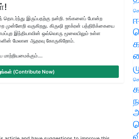
்!
செ
ஈ
 தொடர்ந்து இருப்பதற்கு நன்றி. உங்களைப் போன்ற
ை முன்னேறி வருகிறது. கிருஷி ஜாக்ரன் பத்திரிக்கையை
ப
ிராமப்புற இந்தியாவின் ஒவ்வொரு மூலையிலும் உள்ள
களின் மேலான ஆதரவு கோருகிறோம்.
க
வ
மாற்றியமைக்கும்....
ம
்யுங்கள் (Contribute Now)
செ
க
ந
அ
ச
வ
his article and have suggestions to improve this