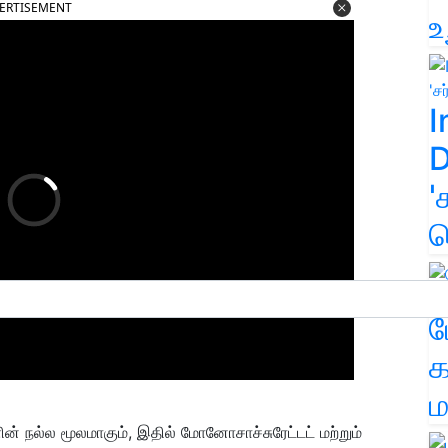
ERTISEMENT
உ
I
D
'
க
ம
க
ம
் நல்ல மூலமாகும், இதில் மோனோசாச்சுரேட்டட் மற்றும்