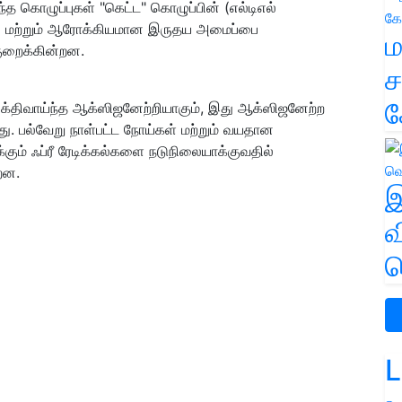
ந்த கொழுப்புகள் "கெட்ட" கொழுப்பின் (எல்டிஎல்
ன மற்றும் ஆரோக்கியமான இருதய அமைப்பை
ம
ுறைக்கின்றன.
ச
க
 சக்திவாய்ந்த ஆக்ஸிஜனேற்றியாகும், இது ஆக்ஸிஜனேற்ற
து. பல்வேறு நாள்பட்ட நோய்கள் மற்றும் வயதான
ும் ஃப்ரீ ரேடிக்கல்களை நடுநிலையாக்குவதில்
றன.
இ
வ
வ
L