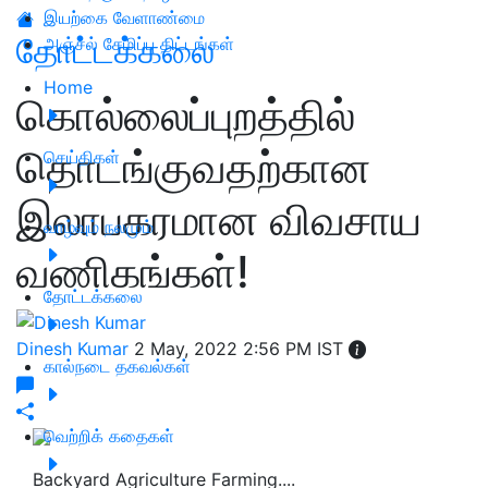
இயற்கை வேளாண்மை
தோட்டக்கலை
அஞ்சல் சேமிப்பு திட்டங்கள்
Home
கொல்லைப்புறத்தில்
தொடங்குவதற்கான
செய்திகள்
இலாபகரமான விவசாய
வாழ்வும் நலமும்
வணிகங்கள்!
தோட்டக்கலை
Dinesh Kumar
2 May, 2022 2:56 PM IST
கால்நடை தகவல்கள்
வெற்றிக் கதைகள்
Backyard Agriculture Farming....