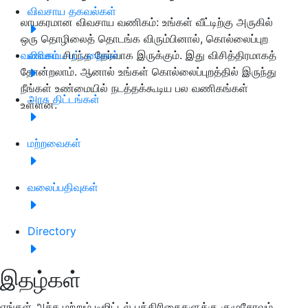
விவசாய தகவல்கள்
லாபகரமான விவசாய வணிகம்: உங்கள் வீட்டிற்கு அருகில்
ஒரு தொழிலைத் தொடங்க விரும்பினால், கொல்லைப்புற
வணிகம்
விவசாய பட்டறைகள்
சிறந்த தேர்வாக இருக்கும். இது விசித்திரமாகத்
தோன்றலாம். ஆனால் உங்கள் கொல்லைப்புறத்தில் இருந்து
நீங்கள் உண்மையில் நடத்தக்கூடிய பல வணிகங்கள்
அரசு திட்டங்கள்
உள்ளன.
மற்றவைகள்
வலைப்பதிவுகள்
Directory
இதழ்கள்
எங்கள் அச்சு மற்றும் டிஜிட்டல் பத்திரிகைகளுக்கு குழுசேரவும்