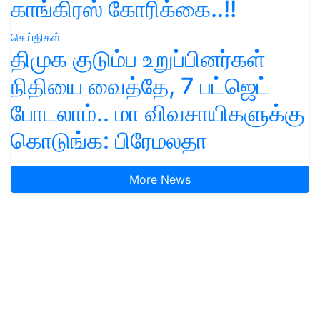
காங்கிரஸ் கோரிக்கை..!!
செய்திகள்
திமுக குடும்ப உறுப்பினர்கள்
நிதியை வைத்தே, 7 பட்ஜெட்
போடலாம்.. மா விவசாயிகளுக்கு
கொடுங்க: பிரேமலதா
More News