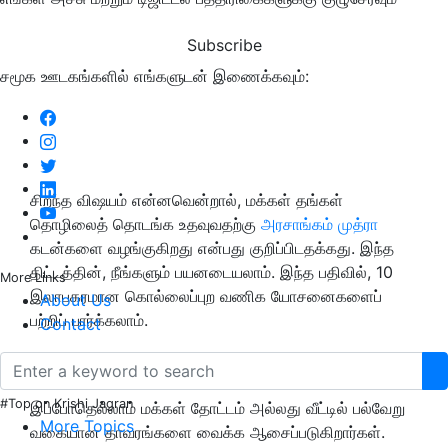
Subscribe
சமூக ஊடகங்களில் எங்களுடன் இணைக்கவும்:
சிறந்த விஷயம் என்னவென்றால், மக்கள் தங்கள்
தொழிலைத் தொடங்க உதவுவதற்கு
அரசாங்கம் முத்ரா
கடன்களை வழங்குகிறது என்பது குறிப்பிடதக்கது. இந்த
திட்டத்தின், நீங்களும் பயனடையலாம். இந்த பதிவில், 10
More Links
இலாபகரமான கொல்லைப்புற வணிக யோசனைகளைப்
About Us
பற்றிப் பார்க்கலாம்.
Contact
கொல்லைப்புற நாற்றங்கால்
#Top on Krishi Jagran
இப்போதெல்லாம் மக்கள் தோட்டம் அல்லது வீட்டில் பல்வேறு
More Topics
வகையான தாவரங்களை வைக்க ஆசைப்படுகிறார்கள்.