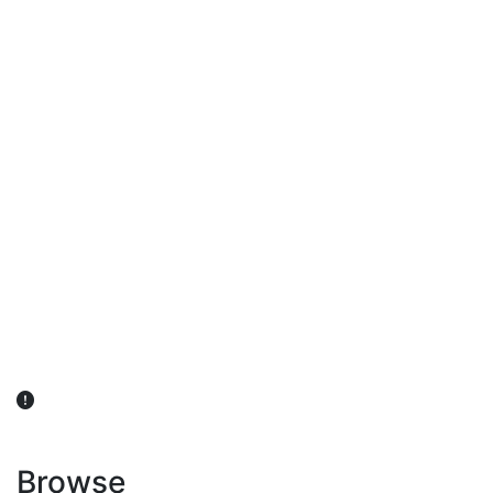
விவசாயிகள் நலன் கருதி சாகுபடி தொடர்பான சந்தேகம்
ஏற்பட்டால் வேளாண் விஞ்ஞானிகளை அணுகலாம்: தமிழக அரசு
அறிவிப்பு
Browse