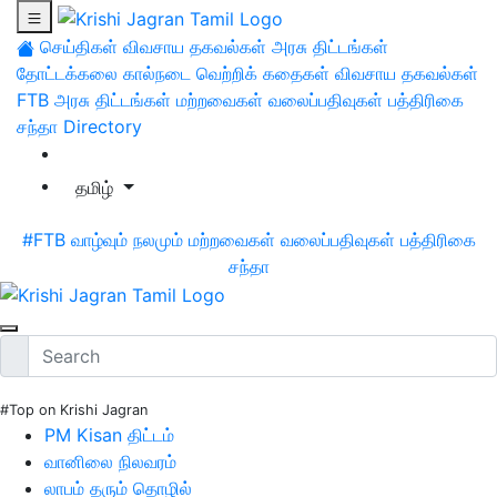
செய்திகள்
விவசாய தகவல்கள்
அரசு திட்டங்கள்
தோட்டக்கலை
கால்நடை
வெற்றிக் கதைகள்
விவசாய தகவல்கள்
FTB
அரசு திட்டங்கள்
மற்றவைகள்
வலைப்பதிவுகள்
பத்திரிகை
சந்தா
Directory
தமிழ்
#FTB
வாழ்வும் நலமும்
மற்றவைகள்
வலைப்பதிவுகள்
பத்திரிகை
சந்தா
#Top on Krishi Jagran
PM Kisan திட்டம்
வானிலை நிலவரம்
லாபம் தரும் தொழில்