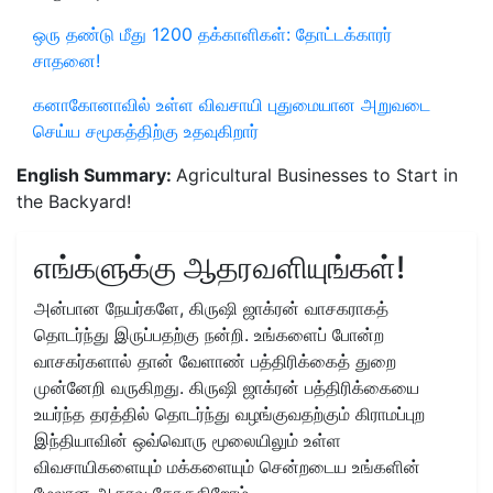
ஒரு தண்டு மீது 1200 தக்காளிகள்: தோட்டக்காரர்
சாதனை!
கனாகோனாவில் உள்ள விவசாயி புதுமையான அறுவடை
செய்ய சமூகத்திற்கு உதவுகிறார்
English Summary:
Agricultural Businesses to Start in
the Backyard!
எங்களுக்கு ஆதரவளியுங்கள்!
அன்பான நேயர்களே, கிருஷி ஜாக்ரன் வாசகராகத்
தொடர்ந்து இருப்பதற்கு நன்றி. உங்களைப் போன்ற
வாசகர்களால் தான் வேளாண் பத்திரிக்கைத் துறை
முன்னேறி வருகிறது. கிருஷி ஜாக்ரன் பத்திரிக்கையை
உயர்ந்த தரத்தில் தொடர்ந்து வழங்குவதற்கும் கிராமப்புற
இந்தியாவின் ஒவ்வொரு மூலையிலும் உள்ள
விவசாயிகளையும் மக்களையும் சென்றடைய உங்களின்
மேலான ஆதரவு கோருகிறோம்.