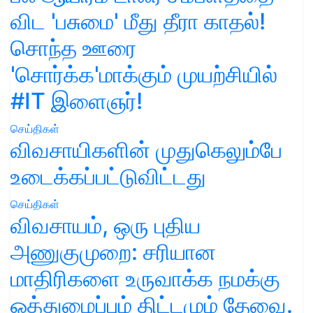
விட 'பசுமை' மீது தீரா காதல்!
சொந்த ஊரை
'சொர்க்க'மாக்கும் முயற்சியில்
#IT இளைஞர்!
செய்திகள்
விவசாயிகளின் முதுகெலும்பே
உடைக்கப்பட்டுவிட்டது
செய்திகள்
விவசாயம், ஒரு புதிய
அணுகுமுறை: சரியான
மாதிரிகளை உருவாக்க நமக்கு
ஒத்துழைப்பும் திட்டமும் தேவை.