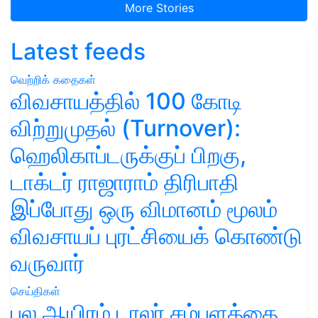
More Stories
Latest feeds
வெற்றிக் கதைகள்
விவசாயத்தில் 100 கோடி
விற்றுமுதல் (Turnover):
ஹெலிகாப்டருக்குப் பிறகு,
டாக்டர் ராஜாராம் திரிபாதி
இப்போது ஒரு விமானம் மூலம்
விவசாயப் புரட்சியைக் கொண்டு
வருவார்
செய்திகள்
பல ஆயிரம் டாலர் சம்பளத்தை