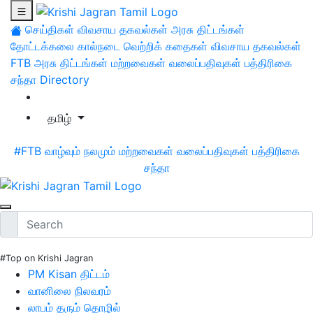
செய்திகள்
விவசாய தகவல்கள்
அரசு திட்டங்கள்
தோட்டக்கலை
கால்நடை
வெற்றிக் கதைகள்
விவசாய தகவல்கள்
FTB
அரசு திட்டங்கள்
மற்றவைகள்
வலைப்பதிவுகள்
பத்திரிகை
சந்தா
Directory
தமிழ்
#FTB
வாழ்வும் நலமும்
மற்றவைகள்
வலைப்பதிவுகள்
பத்திரிகை
சந்தா
#Top on Krishi Jagran
PM Kisan திட்டம்
வானிலை நிலவரம்
லாபம் தரும் தொழில்