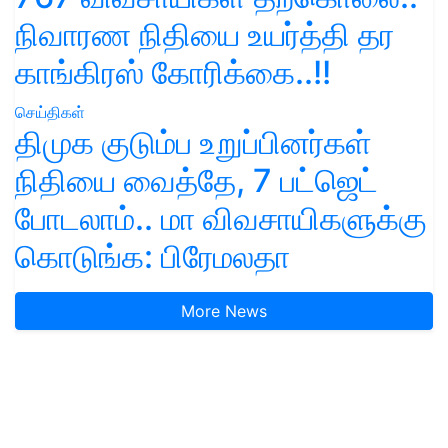
நிவாரண நிதியை உயர்த்தி தர
காங்கிரஸ் கோரிக்கை..!!
செய்திகள்
திமுக குடும்ப உறுப்பினர்கள்
நிதியை வைத்தே, 7 பட்ஜெட்
போடலாம்.. மா விவசாயிகளுக்கு
கொடுங்க: பிரேமலதா
More News