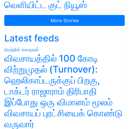
வெளியிட்ட குட் நியூஸ்
More Stories
Latest feeds
வெற்றிக் கதைகள்
விவசாயத்தில் 100 கோடி
விற்றுமுதல் (Turnover):
ஹெலிகாப்டருக்குப் பிறகு,
டாக்டர் ராஜாராம் திரிபாதி
இப்போது ஒரு விமானம் மூலம்
விவசாயப் புரட்சியைக் கொண்டு
வருவார்