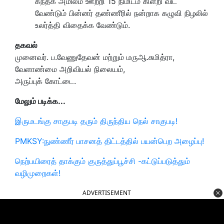
கந்தக அமிலம் ஊற்றி 15 நிமிடம் கிளறி விட
வேண்டும் பின்னர் தண்ணீரில் நன்றாக கழுவி நிழலில்
உலர்த்தி விதைக்க வேண்டும்.
தகவல்
முனைவர். ப.வேணுதேவன் மற்றும் மருஆ.சுமித்ரா,
வேளாண்மை அறிவியல் நிலையம்,
அருப்புக் கோட்டை.
மேலும் படிக்க...
இருமடங்கு சாகுபடி தரும் திருந்திய நெல் சாகுபடி!
PMKSY:நுண்ணீர் பாசனத் திட்டத்தில் பயன்பெற அழைப்பு!
நெற்பயிரைத் தாக்கும் குருத்துப்பூச்சி -கட்டுப்படுத்தும்
வழிமுறைகள்!
ADVERTISEMENT