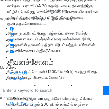
கால்நடை பராமரிப்பில் 70 சதவீத செலவு தீவனத்திற்கு
Subscribe
மட்டுமே போகிறது. எனவே, தீவன பயிர்களை விவசாயிகள்
தங்கள் நிலங்களிலேயே பயிரிட்டு தீவன செலவை
சமூக ஊடகங்களில் எங்களுடன் இணைக்கவும்:
குறைத்துக்கொள்ளலாம்.
அவ்வாறு பயிரிடும் போது, கீழ்கண்ட விதை நேர்த்தி
முறைகளை கடைபிடித்தால் விதை உறக்கத்தை நீக்கி,
விதைகளின் முனைப்பு திறன் வீரியம் மற்றும் பயிர்களின்
எண்ணிக்கையை அதிகரிக்கலாம்
தீவனச்சோளம்
More Links
6 பொட்டலம் அசோபாஸ் (1200கி/எக்டேர்) கலந்து விதை
About Us
நேர்த்தி செய்து விதைக்க வேண்டும்
Contact
தீவன மக்காச்சோளம்
விதைப்பதற்கு முன்னர் ஒரு கிலோ விதைக்கு 2 கிராம்
#Top on Krishi Jagran
More Topics
கார்பன்டாசிம் மற்றும் 200 கிராம் கார்பரில் மருந்தை