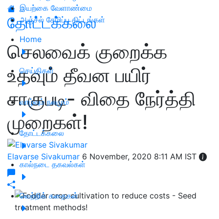
இயற்கை வேளாண்மை
தோட்டக்கலை
அஞ்சல் சேமிப்பு திட்டங்கள்
Home
செலவைக் குறைக்க
உதவும் தீவன பயிர்
செய்திகள்
சாகுபடி- விதை நேர்த்தி
வாழ்வும் நலமும்
முறைகள்!
தோட்டக்கலை
Elavarse Sivakumar
6 November, 2020 8:11 AM IST
கால்நடை தகவல்கள்
வெற்றிக் கதைகள்