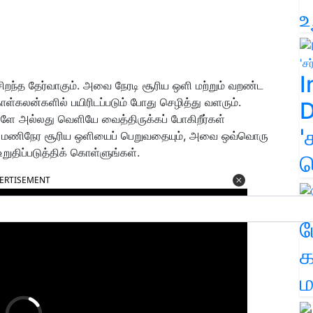
உ
I
றந்த தேர்வாகும். அவை நேரடி சூரிய ஒளி மற்றும் வறண்ட
கலன்களில் பயிரிடப்படும் போது செழித்து வளரும்.
D
ே அல்லது வெளியே வைத்திருக்கப் போகிறீர்கள்
'
6
மணிநேர சூரிய ஒளியைப் பெறுவதையும்
,
அவை ஒவ்வொரு
றுதிப்படுத்திக் கொள்ளுங்கள்.
க
ERTISEMENT
ம
க
ம