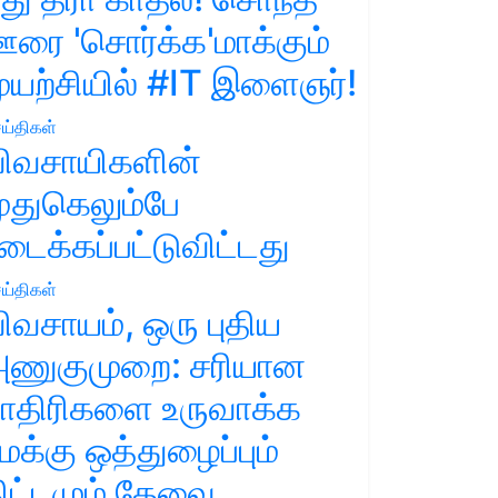
ரை 'சொர்க்க'மாக்கும்
ுயற்சியில் #IT இளைஞர்!
ய்திகள்
ிவசாயிகளின்
ுதுகெலும்பே
டைக்கப்பட்டுவிட்டது
ய்திகள்
ிவசாயம், ஒரு புதிய
ணுகுமுறை: சரியான
ாதிரிகளை உருவாக்க
மக்கு ஒத்துழைப்பும்
ிட்டமும் தேவை.