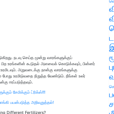
வெ
வ
வ
ஹ
ட
இ
ம
கிறது. நடவு செய்த மூன்று வாரங்களுக்குப்
து பிற உரங்களின் கூடுதல் அளவைக் கொடுக்கவும்
,
பின்னர்
ப
 உரமிடவும். அறுவடைக்கு நான்கு வாரங்களுக்கு
வ
போது உரமிடுவதை நிறுத்த வேண்டும். நீங்கள் உலர்
கு ஈரப்படுத்தவும்.
செ
ப
ம் சேமிக்கும் ட்ரிக்ஸ்!!!
ச
்கி பயன்படுத்த அறிவுறுத்தல்!
ம
g Different Fertilizers?