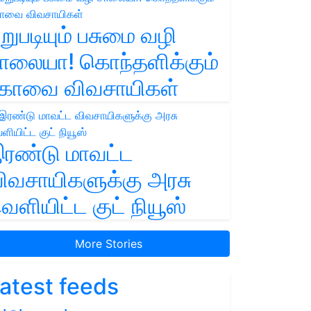
றுபடியும் பசுமை வழி
ாலையா! கொந்தளிக்கும்
ோவை விவசாயிகள்
ரண்டு மாவட்ட
ிவசாயிகளுக்கு அரசு
ெளியிட்ட குட் நியூஸ்
More Stories
atest feeds