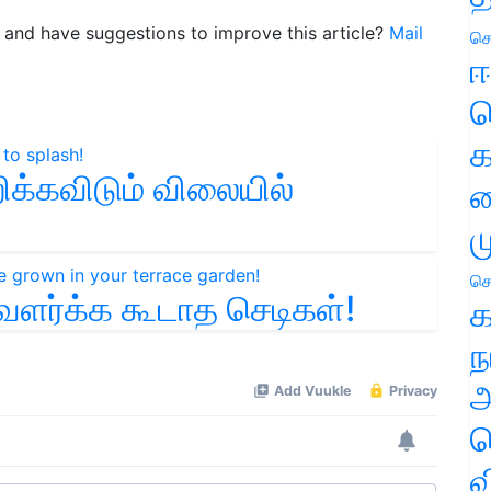
le and have suggestions to improve this article?
Mail
செ
ஈ
ப
க
ிக்கவிடும் விலையில்
வ
ம
செ
 வளர்க்க கூடாத செடிகள்!
க
ந
அ
ச
வ