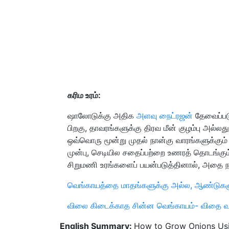
கரிம உரம்:
ஷாலோடுக்கு அதிக
அளவு நைட்ரஜன்
தேவைப்படு
பிறகு
,
தாவரங்களுக்கு திரவ மீன் குழம்பு அல்ல
ஒவ்வொரு மூன்று முதல் நான்கு வாரங்களுக்கும்
முன்பு
,
செடியில சதைப்பற்றை உணரத் தொடங்கும் 
சிறுமணி உரங்களைப் பயன்படுத்தினால்
,
அதை நன்
வெங்காயத்தை மாதங்களுக்கு அல்ல, ஆண்டுகளுக்கு
விலை கிடைக்காத சின்ன வெங்காயம்- விதை வாங
English Summary:
How to Grow Onions Usin