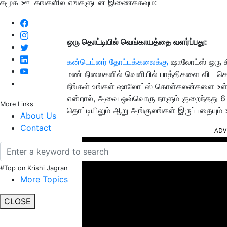
சமூக ஊடகங்களில் எங்களுடன் இணைக்கவும்:
ஒரு தொட்டியில் வெங்காயத்தை வளர்ப்பது:
கன்டெய்னர் தோட்டக்கலைக்கு
ஷாலோட்ஸ் ஒரு சி
மண் நிலைகளில் வெளியில் பாத்திகளை விட கொள்
நீங்கள் உங்கள் ஷாலோட்ஸ் கொள்கலன்களை உள்ள
என்றால்
,
அவை ஒவ்வொரு நாளும் குறைந்தது
More Links
தொட்டியிலும் ஆறு அங்குலங்கள் இருப்பதையும் உ
About Us
Contact
ADV
#Top on Krishi Jagran
More Topics
CLOSE