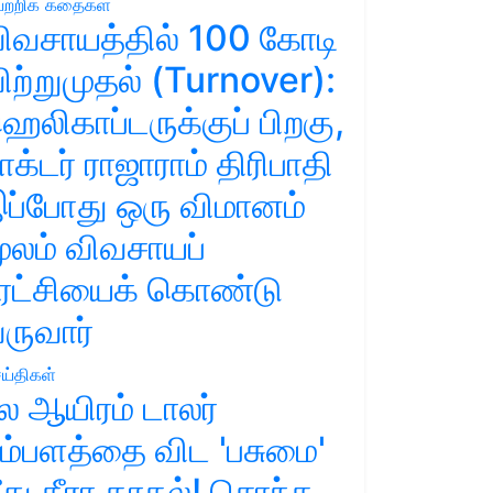
ற்றிக் கதைகள்
ிவசாயத்தில் 100 கோடி
ிற்றுமுதல் (Turnover):
ெலிகாப்டருக்குப் பிறகு,
ாக்டர் ராஜாராம் திரிபாதி
ப்போது ஒரு விமானம்
ூலம் விவசாயப்
ுரட்சியைக் கொண்டு
ருவார்
ய்திகள்
ல ஆயிரம் டாலர்
ம்பளத்தை விட 'பசுமை'
ீது தீரா காதல்! சொந்த