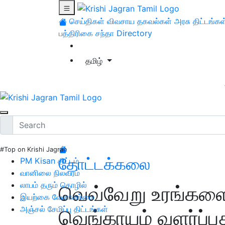
செய்திகள்
விவசாய தகவல்கள்
அரசு திட்டங்கள
பத்திரிகை சந்தா
Directory
தமிழ்
#Top on Krishi Jagran
தோட்டக்கலை
PM Kisan திட்டம்
வானிலை நிலவரம்
லாபம் தரும் தொழில்
வெவ்வேறு உரங்களைப
இயற்கை வேளாண்மை
அஞ்சல் சேமிப்பு திட்டங்கள்
வெங்காயம் வளர்ப்பத