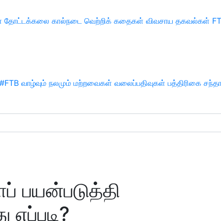
்
தோட்டக்கலை
கால்நடை
வெற்றிக் கதைகள்
விவசாய தகவல்கள்
F
#FTB
வாழ்வும் நலமும்
மற்றவைகள்
வலைப்பதிவுகள்
பத்திரிகை சந்த
் பயன்படுத்தி
ு எப்படி?