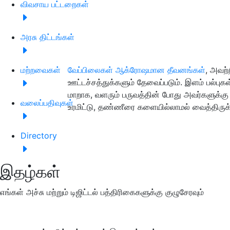
விவசாய பட்டறைகள்
அரசு திட்டங்கள்
மற்றவைகள்
வேப்பிலைகள் ஆக்ரோஷமான தீவனங்கள்
,
அவற்ற
ஊட்டச்சத்துக்களும் தேவைப்படும். இளம் பல்பு
மாறாக
,
வளரும் பருவத்தின் போது அவர்களுக்கு
வலைப்பதிவுகள்
உரமிட்டு
,
தண்ணீரை களையில்லாமல் வைத்திருக்
Directory
இதழ்கள்
எங்கள் அச்சு மற்றும் டிஜிட்டல் பத்திரிகைகளுக்கு குழுசேரவும்