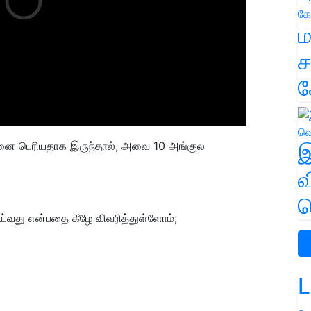
ம
ச
க
ானை பெரியதாக இருந்தால்
,
அவை
10
அங்குல
இ
வ
வ
ெய்வது என்பதை கீழே விவரித்துள்ளோம்
;
L