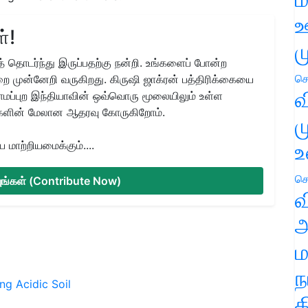
ஊ
்!
ம
 தொடர்ந்து இருப்பதற்கு நன்றி. உங்களைப் போன்ற
செ
ை முன்னேறி வருகிறது. கிருஷி ஜாக்ரன் பத்திரிக்கையை
வ
ிராமப்புற இந்தியாவின் ஒவ்வொரு மூலையிலும் உள்ள
களின் மேலான ஆதரவு கோருகிறோம்.
ம
மாற்றியமைக்கும்....
உ
செ
்யுங்கள் (Contribute Now)
வ
அ
ம
ந
ing
Acidic Soil
த