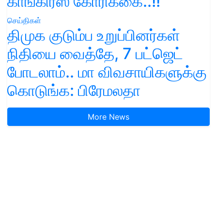
காங்கிரஸ் கோரிக்கை..!!
செய்திகள்
திமுக குடும்ப உறுப்பினர்கள்
நிதியை வைத்தே, 7 பட்ஜெட்
போடலாம்.. மா விவசாயிகளுக்கு
கொடுங்க: பிரேமலதா
More News