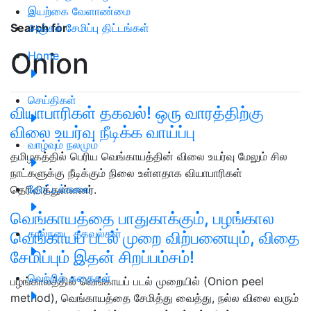
இயற்கை வேளாண்மை
அஞ்சல் சேமிப்பு திட்டங்கள்
Search for
:
Onion
Home
செய்திகள்
வியாபாரிகள் தகவல்! ஒரு வாரத்திற்கு
விலை உயர்வு நீடிக்க வாய்ப்பு
வாழ்வும் நலமும்
தமிழகத்தில் பெரிய வெங்காயத்தின் விலை உயர்வு மேலும் சில
நாட்களுக்கு நீடிக்கும் நிலை உள்ளதாக வியாபாரிகள்
தோட்டக்கலை
தெரிவித்துள்ளனர்.
வெங்காயத்தை பாதுகாக்கும், பழங்கால
கால்நடை தகவல்கள்
வெங்காயப் படல் முறை விற்பனையும், விதை
சேமிப்பும் இதன் சிறப்பம்சம்!
வெற்றிக் கதைகள்
பழங்காலத்தில் வெங்காயப் படல் முறையில் (Onion peel
method), வெங்காயத்தை சேமித்து வைத்து, நல்ல விலை வரும்