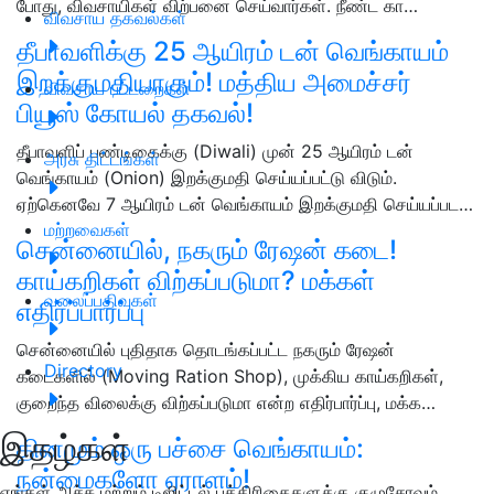
போது, விவசாயிகள் விற்பனை செய்வார்கள். நீண்ட கா…
விவசாய தகவல்கள்
தீபாவளிக்கு 25 ஆயிரம் டன் வெங்காயம்
இறக்குமதியாகும்! மத்திய அமைச்சர்
விவசாய பட்டறைகள்
பியூஸ் கோயல் தகவல்!
தீபாவளிப் பண்டிகைக்கு (Diwali) முன் 25 ஆயிரம் டன்
அரசு திட்டங்கள்
வெங்காயம் (Onion) இறக்குமதி செய்யப்பட்டு விடும்.
ஏற்கெனவே 7 ஆயிரம் டன் வெங்காயம் இறக்குமதி செய்யப்பட…
மற்றவைகள்
சென்னையில், நகரும் ரேஷன் கடை!
காய்கறிகள் விற்கப்படுமா? மக்கள்
வலைப்பதிவுகள்
எதிர்ப்பார்ப்பு
சென்னையில் புதிதாக தொடங்கப்பட்ட நகரும் ரேஷன்
Directory
கடைகளில் (Moving Ration Shop), முக்கிய காய்கறிகள்,
குறைந்த விலைக்கு விற்கப்படுமா என்ற எதிர்பார்ப்பு, மக்க…
இதழ்கள்
தினமும் ஒரு பச்சை வெங்காயம்:
நன்மைகளோ ஏராளம்!
எங்கள் அச்சு மற்றும் டிஜிட்டல் பத்திரிகைகளுக்கு குழுசேரவும்