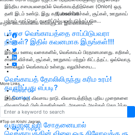
இந்திய சமையலறையில் வெங்காயத்திற்கென (Onion) ஒரு
Subscribe
தனி இடம் உண்டு. இது கறி, சாண்ட்விச்கள், சூப்கள், ஊறுகாய்
மற்றும் வாட்நொட் தயாரிப்பில் பயன்படுத்தப்படுக…
சமூக ஊடகங்களில் எங்களுடன் இணைக்கவும்:
பச்சை வெங்காயத்தை சாப்பிடுபவரா
நீங்கள்? இதில் கவனமாக இருங்கள்!!!
இந்திய உணவு வகைகளில், வெங்காயம் பிரதானமானது. கறிகள்,
சாண்ட்விச்கள், சூப்கள், ஊறுகாய் மற்றும் கிட்டத்தட்ட ஒவ்வொரு
உணவிலும் வெங்காயம் உள்ளது. எலுமிச்சைய…
வெங்காயத் தோலிலிருந்து கரிம உரம்!
More Links
தயாரிப்பது எப்படி?
About Us
Contact
இந்தியா ஒரு விவசாய நாடு. விவசாயத்திற்கு புதிய முறைகளை
விவசாயிகள் பின்பற்றுகின்றனர். அதனால் அவர்கள் தொடர்ந்து
எருவை சோதிக்கிறார்கள். பொதுவாக நாம் வெங்க…
#Top on Krishi Jagran
வருமான வரி சோதனையால்
More Topics
வெங்காயத்தின் விலை ஒரு கிலோவுக்கு ரூ.