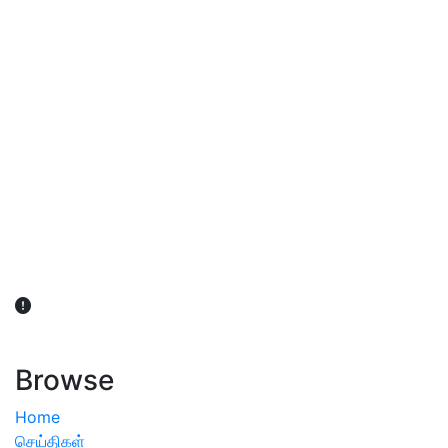
விவசாயிகள் நலன் கருதி சாகுபடி தொடர்பான சந்தேகம்
ஏற்பட்டால் வேளாண் விஞ்ஞானிகளை அணுகலாம்: தமிழக அரசு
அறிவிப்பு
Browse
Home
செய்திகள்