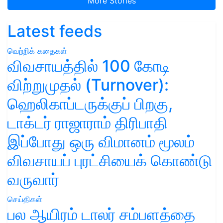
More Stories
Latest feeds
வெற்றிக் கதைகள்
விவசாயத்தில் 100 கோடி
விற்றுமுதல் (Turnover):
ஹெலிகாப்டருக்குப் பிறகு,
டாக்டர் ராஜாராம் திரிபாதி
இப்போது ஒரு விமானம் மூலம்
விவசாயப் புரட்சியைக் கொண்டு
வருவார்
செய்திகள்
பல ஆயிரம் டாலர் சம்பளத்தை