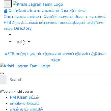
செய்திகள்
விவசாய தகவல்கள்
அரசு திட்டங்கள்
தோட்டக்கலை
கால்நடை
வெற்றிக் கதைகள்
விவசாய தகவல்கள்
FTB
அரசு திட்டங்கள்
மற்றவைகள்
வலைப்பதிவுகள்
பத்திரிகை
சந்தா
Directory
தமிழ்
#FTB
வாழ்வும் நலமும்
மற்றவைகள்
வலைப்பதிவுகள்
பத்திரிகை
சந்தா
#Top on Krishi Jagran
PM Kisan திட்டம்
வானிலை நிலவரம்
லாபம் தரும் தொழில்