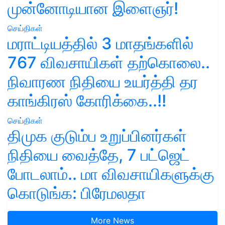
முன்னோடியான இளைஞர்!
செய்திகள்
மராட்டியத்தில் 3 மாதங்களில்
767 விவசாயிகள் தற்கொலை..
நிவாரண நிதியை உயர்த்தி தர
காங்கிரஸ் கோரிக்கை..!!
செய்திகள்
திமுக குடும்ப உறுப்பினர்கள்
நிதியை வைத்தே, 7 பட்ஜெட்
போடலாம்.. மா விவசாயிகளுக்கு
கொடுங்க: பிரேமலதா
More News