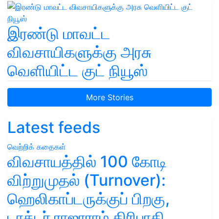
இரண்டு மாவட்ட
விவசாயிகளுக்கு அரசு
வெளியிட்ட குட் நியூஸ்
More Stories
Latest feeds
வெற்றிக் கதைகள்
விவசாயத்தில் 100 கோடி
விற்றுமுதல் (Turnover):
ஹெலிகாப்டருக்குப் பிறகு,
டாக்டர் ராஜாராம் திரிபாதி