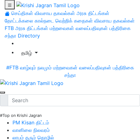
செய்திகள்
விவசாய தகவல்கள்
அரசு திட்டங்கள்
தோட்டக்கலை
கால்நடை
வெற்றிக் கதைகள்
விவசாய தகவல்கள்
FTB
அரசு திட்டங்கள்
மற்றவைகள்
வலைப்பதிவுகள்
பத்திரிகை
சந்தா
Directory
தமிழ்
#FTB
வாழ்வும் நலமும்
மற்றவைகள்
வலைப்பதிவுகள்
பத்திரிகை
சந்தா
#Top on Krishi Jagran
PM Kisan திட்டம்
வானிலை நிலவரம்
லாபம் தரும் தொழில்