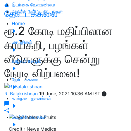
இயற்கை வேளாண்மை
தோட்டக்கலை
அஞ்சல் சேமிப்பு திட்டங்கள்
Home
ரூ.2 கோடி மதிப்பிலான
காய்கறி, பழங்கள்
செய்திகள்
வீடுகளுக்கு சென்று
வாழ்வும் நலமும்
நேரடி விற்பனை!
தோட்டக்கலை
R. Balakrishnan
19 June, 2021 10:36 AM IST
கால்நடை தகவல்கள்
வெற்றிக் கதைகள்
Credit : News Medical