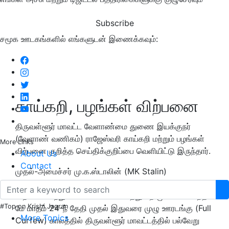
Subscribe
சமூக ஊடகங்களில் எங்களுடன் இணைக்கவும்:
காய்கறி, பழங்கள் விற்பனை
திருவள்ளூர் மாவட்ட வேளாண்மை துணை இயக்குநர்
(வேளாண் வணிகம்) ராஜேஸ்வரி காய்கறி மற்றும் பழங்கள்
More Links
விற்பனை குறித்த செய்திக்குறிப்பை வெளியிட்டு இருந்தார்.
About Us
Contact
முதல்-அமைச்சர் மு.க.ஸ்டாலின் (MK Stalin)
வழிகாட்டுதலின்படி, திருவள்ளூர் மாவட்டத்தில் வேளாண்மை
விற்பனை மற்றும் வேளாண் வணிகத்துறை மூலமாக கடந்த
#Top on Krishi Jagran
மே மாதம் 24-ந் தேதி முதல் இதுவரை முழு ஊரடங்கு (Full
More Topics
Curfew) காலத்தில் திருவள்ளூர் மாவட்டத்தில் பல்வேறு