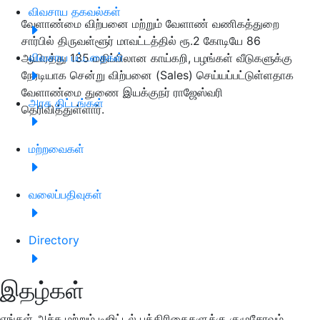
விவசாய தகவல்கள்
வேளாண்மை விற்பனை மற்றும் வேளாண் வணிகத்துறை
சார்பில் திருவள்ளூர் மாவட்டத்தில் ரூ.2 கோடியே 86
விவசாய பட்டறைகள்
ஆயிரத்து 135 மதிப்பிலான காய்கறி, பழங்கள் வீடுகளுக்கு
நேரடியாக சென்று விற்பனை (Sales) செய்யப்பட்டுள்ளதாக
வேளாண்மை துணை இயக்குநர் ராஜேஸ்வரி
அரசு திட்டங்கள்
தெரிவித்துள்ளார்.
மற்றவைகள்
வலைப்பதிவுகள்
Directory
இதழ்கள்
எங்கள் அச்சு மற்றும் டிஜிட்டல் பத்திரிகைகளுக்கு குழுசேரவும்