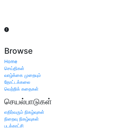
விவசாயிகள் நலன் கருதி சாகுபடி தொடர்பான சந்தேகம்
ஏற்பட்டால் வேளாண் விஞ்ஞானிகளை அணுகலாம்: தமிழக அரசு
அறிவிப்பு
Browse
Home
செய்திகள்
வாழ்க்கை முறையும்
தோட்டக்கலை
வெற்றிக் கதைகள்
செயல்பாடுகள்
எதிர்வரும் நிகழ்வுகள்
நிறைவு நிகழ்வுகள்
படக்காட்சி