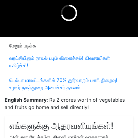
மேலும் படிக்க
வறட்சியிலும் நாவல் பழம் விளைச்சல்! விவசாயிகள்
மகிழ்ச்சி!
டெல்டா மாவட்டங்களில் 70% தூர்வாரும் பணி நிறைவு!
உழவர் நலத்துறை அமைச்சர் தகவல்!
English Summary:
Rs 2 crores worth of vegetables
and fruits go home and sell directly!
எங்களுக்கு ஆதரவளியுங்கள்!
அன்பான நேயர்களே, கிருஷி ஜாக்ரன் வாசகராகத்