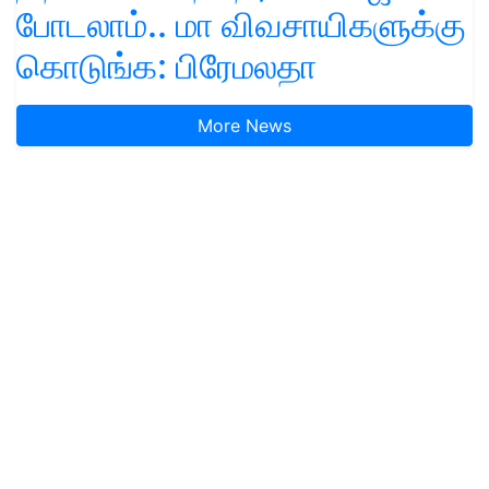
போடலாம்.. மா விவசாயிகளுக்கு
கொடுங்க: பிரேமலதா
More News