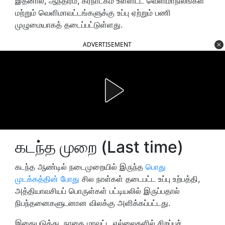
இதனால், ஆந்திரம், கர்நாடகம் உள்ளிட்ட வெளிமாநிலங்கள்
மற்றும் வெளிமாவட்டங்களுக்கு உப்பு ஏற்றும் பணி
முழுமையாகத் தடைப்பட்டுள்ளது.
ADVERTISEMENT
கடந்த முறை (Last time)
கடந்த ஆண்டில் நடைமுறையில் இருந்த
பொது
முடக்கத்தின் போது
சில நாள்கள் தடைபட்ட உப்பு உற்பத்தி,
அத்தியாவசியப் பொருள்கள் பட்டியலில் இருப்பதால்
நிபந்தனைகளுடனான விலக்கு அளிக்கப்பட்டது.
இதையடுத்து, நாகை மாவட்ட எல்லைகளில் சிறப்புச்