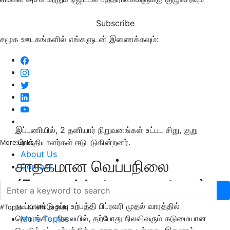
Subscribe
சமூக ஊடகங்களில் எங்களுடன் இணைக்கவும்:
இப்பணியில், 2 தனியார் நிறுவனங்கள் உட்பட சிறு, குறு
உற்பத்தியாளர்கள் ஈடுபடுகின்றனர்.
More Links
About Us
சாதகமான வெப்பநிலை
Contact
(Favorable temperature)
நடப்பாண்டு உப்பு உற்பத்தி பிப்ரவரி முதல் வாரத்தில்
#Top on Krishi Jagran
தொடங்கிய நிலையில், தற்போது நிலவிவரும் கடுமையான
More Topics