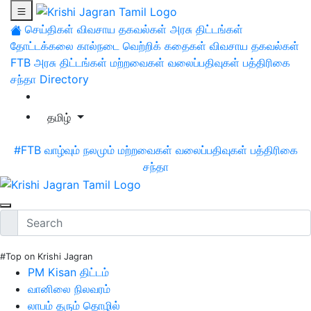
செய்திகள்
விவசாய தகவல்கள்
அரசு திட்டங்கள்
தோட்டக்கலை
கால்நடை
வெற்றிக் கதைகள்
விவசாய தகவல்கள்
FTB
அரசு திட்டங்கள்
மற்றவைகள்
வலைப்பதிவுகள்
பத்திரிகை
சந்தா
Directory
தமிழ்
#FTB
வாழ்வும் நலமும்
மற்றவைகள்
வலைப்பதிவுகள்
பத்திரிகை
சந்தா
#Top on Krishi Jagran
PM Kisan திட்டம்
வானிலை நிலவரம்
லாபம் தரும் தொழில்