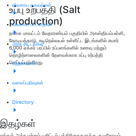
விவசாய தகவல்கள்
உப்பு உற்பத்தி (Salt
production)
விவசாய பட்டறைகள்
நாகை மாவட்டம் வேதாரண்யம் பகுதியில் அகஸ்தியம்பள்ளி,
கோடியக்காடு, கடிநெல்வயல் உள்ளிட்ட இடங்களில் சுமார்
அரசு திட்டங்கள்
6,000 ஏக்கர் பரப்பில் உப்பளங்களில் உணவு மற்றும்
தொழிற்சாலைகளின் தேவைக்காக உப்பு உற்பத்தி
செய்யப்படுகிறது.
மற்றவைகள்
வலைப்பதிவுகள்
Directory
இதழ்கள்
எங்கள் அச்சு மற்றும் டிஜிட்டல் பத்திரிகைகளுக்கு குழுசேரவும்