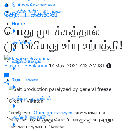
இயற்கை வேளாண்மை
தோட்டக்கலை
அஞ்சல் சேமிப்பு திட்டங்கள்
Home
பொது முடக்கத்தால்
முடங்கியது உப்பு உற்பத்தி!
செய்திகள்
வாழ்வும் நலமும்
Elavarse Sivakumar
17 May, 2021 7:13 AM IST
தோட்டக்கலை
கால்நடை தகவல்கள்
Credit : Vikatan
கொரோனாப்
பொது முடக்கத்தால்
, நாகை மாவட்டம்
வெற்றிக் கதைகள்
வேதாரண்யத்திலிருந்து வெளியிடங்களுக்கு உப்பு ஏற்றும்
பணிகள் பாதிக்கப்பட்டுள்ளன.