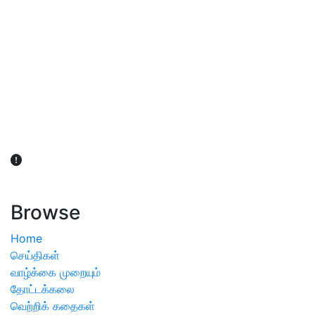
விவசாயிகள் நலன் கருதி சாகுபடி தொடர்பான சந்தேகம்
ஏற்பட்டால் வேளாண் விஞ்ஞானிகளை அணுகலாம்: தமிழக அரசு
அறிவிப்பு
Browse
Home
செய்திகள்
வாழ்க்கை முறையும்
தோட்டக்கலை
வெற்றிக் கதைகள்