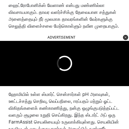
ஹைட்ரோபோனிக்ஸ் வேளாண் என்பது மண்ணில்லா
விவசாயமாகும். தாவர வளர்ச்சிக்கு தேவையான சத்துகள்
அனைத்தையும் நீர் மூலமாக தாவரங்களின் வேர்களுக்கு
செலுத்தி விளைச்சலை மேற்கொள்ளும் நவீன முறையாகும்.
ADVERTISEMENT
ஹோமியில் உள்ள ஸ்மார்ட் சென்சார்கள் pH அளவுகள்,
ஊட்டச்சத்து செறிவு, வெப்பநிலை, ஈரப்பதம் மற்றும் ஓட்ட
விகிதங்களைக் கண்காணித்து, நன்கு ஒழுங்குபடுத்தப்பட்ட
வளரும் சூழலை உறுதி செய்கிறது. இந்த ஸ்டார்ட் அப் ஒரு
FarmAssist செயலியையும் உருவாக்கியுள்ளது. செயலியின்
உதவியுடன் வாடிக்கையாளர்கள் அமைப்பில் தண்ணீர்,