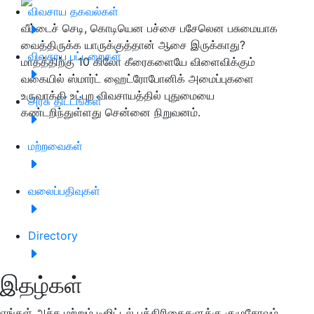
விவசாய தகவல்கள்
வீட்டைச் செடி, கொடியென பச்சை பசேலென பசுமையாக
வைத்திருக்க யாருக்குத்தான் ஆசை இருக்காது?
விவசாய பட்டறைகள்
மாதத்திற்கு 10 கிலோ கீரைகளையே விளைவிக்கும்
வகையில் ஸ்மார்ட் ஹைட்ரோபோனிக் அமைப்புகளை
உருவாக்கி உட்புற விவசாயத்தில் புதுமையை
அரசு திட்டங்கள்
கண்டறிந்துள்ளது சென்னை நிறுவனம்.
மற்றவைகள்
வலைப்பதிவுகள்
Directory
இதழ்கள்
எங்கள் அச்சு மற்றும் டிஜிட்டல் பத்திரிகைகளுக்கு குழுசேரவும்