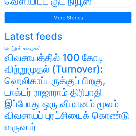
வெளியிட்ட குட் நியூஸ்
More Stories
Latest feeds
வெற்றிக் கதைகள்
விவசாயத்தில் 100 கோடி
விற்றுமுதல் (Turnover):
ஹெலிகாப்டருக்குப் பிறகு,
டாக்டர் ராஜாராம் திரிபாதி
இப்போது ஒரு விமானம் மூலம்
விவசாயப் புரட்சியைக் கொண்டு
வருவார்