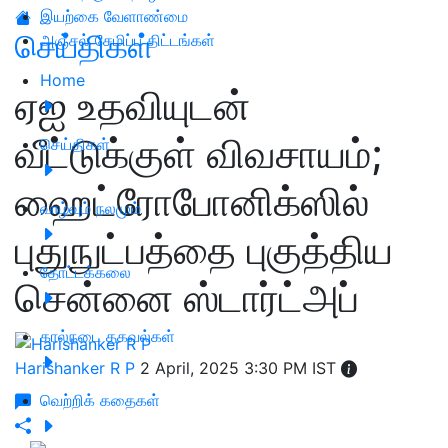
இயற்கை வேளாண்மை
செய்திகள்
அஞ்சல் சேமிப்பு திட்டங்கள்
Home
ஏஐ உதவியுடன்
வீட்டுக்குள் விவசாயம்;
செய்திகள்
ஹைட்ரோபோனிக்ஸில்
வாழ்வும் நலமும்
புதுநுட்பத்தை புகுத்திய
தோட்டக்கலை
சென்னை ஸ்டார்ட்அப்
கால்நடை தகவல்கள்
Harishanker R P
2 April, 2025 3:30 PM IST
வெற்றிக் கதைகள்