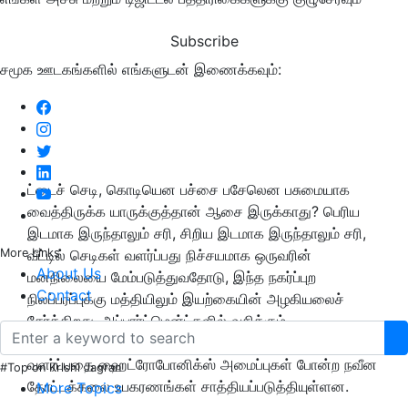
Subscribe
சமூக ஊடகங்களில் எங்களுடன் இணைக்கவும்:
ட்டைச் செடி, கொடியென பச்சை பசேலென பசுமையாக
வைத்திருக்க யாருக்குத்தான் ஆசை இருக்காது? பெரிய
இடமாக இருந்தாலும் சரி, சிறிய இடமாக இருந்தாலும் சரி,
More Links
வீட்டில் செடிகள் வளர்ப்பது நிச்சயமாக ஒருவரின்
About Us
மனநிலையை மேம்படுத்துவதோடு, இந்த நகர்ப்புற
Contact
நிலப்பரப்புக்கு மத்தியிலும் இயற்கையின் அழகியலைச்
சேர்க்கிறது. அப்பார்ட்மென்ட்களில் வசிக்கும்
சிட்டிவாசிகளுக்கு அவர்களது வீடுகளுக்குள்ளே செடிகளை
வளர்ப்பதை ஹைட்ரோபோனிக்ஸ் அமைப்புகள் போன்ற நவீன
#Top on Krishi Jagran
தோட்டக்கலை உபகரணங்கள் சாத்தியப்படுத்தியுள்ளன.
More Topics