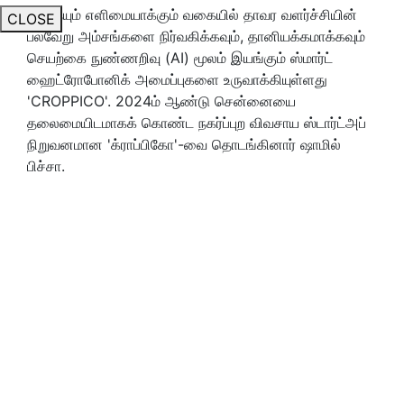
அதையும் எளிமையாக்கும் வகையில் தாவர வளர்ச்சியின்
CLOSE
பல்வேறு அம்சங்களை நிர்வகிக்கவும், தானியக்கமாக்கவும்
செயற்கை நுண்ணறிவு (AI) மூலம் இயங்கும் ஸ்மார்ட்
ஹைட்ரோபோனிக் அமைப்புகளை உருவாக்கியுள்ளது
'CROPPICO'. 2024ம் ஆண்டு சென்னையை
தலைமையிடமாகக் கொண்ட நகர்ப்புற விவசாய ஸ்டார்ட்அப்
நிறுவனமான 'க்ராப்பிகோ'-வை தொடங்கினார் ஷாமில்
பிச்சா.