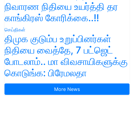
நிவாரண நிதியை உயர்த்தி தர
காங்கிரஸ் கோரிக்கை..!!
செய்திகள்
திமுக குடும்ப உறுப்பினர்கள்
நிதியை வைத்தே, 7 பட்ஜெட்
போடலாம்.. மா விவசாயிகளுக்கு
கொடுங்க: பிரேமலதா
More News