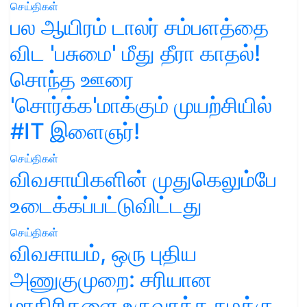
செய்திகள்
பல ஆயிரம் டாலர் சம்பளத்தை
விட 'பசுமை' மீது தீரா காதல்!
சொந்த ஊரை
'சொர்க்க'மாக்கும் முயற்சியில்
#IT இளைஞர்!
செய்திகள்
விவசாயிகளின் முதுகெலும்பே
உடைக்கப்பட்டுவிட்டது
செய்திகள்
விவசாயம், ஒரு புதிய
அணுகுமுறை: சரியான
மாதிரிகளை உருவாக்க நமக்கு