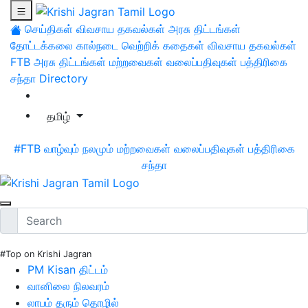
செய்திகள்
விவசாய தகவல்கள்
அரசு திட்டங்கள்
தோட்டக்கலை
கால்நடை
வெற்றிக் கதைகள்
விவசாய தகவல்கள்
FTB
அரசு திட்டங்கள்
மற்றவைகள்
வலைப்பதிவுகள்
பத்திரிகை
சந்தா
Directory
தமிழ்
#FTB
வாழ்வும் நலமும்
மற்றவைகள்
வலைப்பதிவுகள்
பத்திரிகை
சந்தா
#Top on Krishi Jagran
PM Kisan திட்டம்
வானிலை நிலவரம்
லாபம் தரும் தொழில்