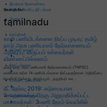
இயற்கை வேளாண்மை
அஞ்சல் சேமிப்பு திட்டங்கள்
Search for
:
tamilnadu
Home
செய்திகள்
காலி பணியிடங்களை நிரப்ப முடிவு: தமிழ்
நாடு அரசு பணியாளர் தேர்வாணையம்
வாழ்வும் நலமும்
அறிவுப்பு: விருப்பம் உள்ளவர்கள்
விண்ணப்பிக்கலாம்
தோட்டக்கலை
தமிழ் நாடு அரசு பணியாளர் தேர்வாணையம் (TNPSC)
காலியாக உள்ள 14 பணியிடங்களை நிரப்புவதற்கான அறிவிப்பை
வெளியிட்டுள்ளது. விருப்பமும் , தகுதியும் உள…
கால்நடை தகவல்கள்
நீட் தேர்வு 2019: கடுமையான
சோதனைக்கு பிறகு அனுமதிக்கப்பட்ட
வெற்றிக் கதைகள்
மாணவர்கள்: 3மணி நேரம் வெயிலில்