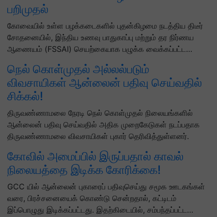
பறிமுதல்
கோவையில் உள்ள பழக்கடைகளில் புதன்கிழமை நடத்திய திடீர்
சோதனையில், இந்திய உணவு பாதுகாப்பு மற்றும் தர நிர்ணய
ஆணையம் (FSSAI) செயற்கையாக பழுக்க வைக்கப்பட்ட…
நெல் கொள்முதல் அல்லல்படும்
விவசாயிகள் ஆன்லைன் பதிவு செய்வதில்
சிக்கல்!
திருவண்ணாமலை நேரடி நெல் கொள்முதல் நிலையங்களில்
ஆன்லைன் பதிவு செய்வதில் அதிக முறைகேடுகள் நடப்பதாக
திருவண்ணாமலை விவசாயிகள் புகார் தெரிவித்துள்ளனர்.
கோவில் அமைப்பில் இருப்பதால் காவல்
நிலையத்தை இடிக்க கோரிக்கை!
GCC யில் ஆன்லைன் புகாரைப் பதிவுசெய்து சமூக ஊடகங்கள்
வரை, பிரச்சனையைக் கொண்டு சென்றதால், கட்டிடம்
இப்பொழுது இடிக்கப்பட்டது. இதற்கிடையில், சம்பந்தப்பட்ட…