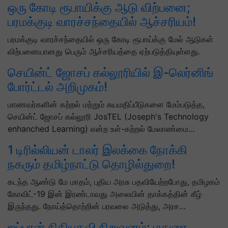
ஒரு கோடி ரூபாயிக்கு ஆடு விற்பனை;
பரமக்குடி வாரச்சந்தையில் ஆச்சரியம்!
பரமக்குடி வாரச்சந்தையில் ஒரு கோடி ரூபாய்க்கு மேல் ஆடுகள்
விற்பனையானது பெரும் ஆச்சரியத்தை ஏற்படுத்தியுள்ளது.
செயின்ட் ஜோசப் கல்லூரியில் இ-லெர்னிங்
போர்ட்டல் அறிமுகம்!
மாணவர்களின் கற்றல் மற்றும் சுயமதிப்பீடுகளை மேம்படுத்த,
செயின்ட் ஜோசப் கல்லூரி JosTEL (Joseph's Technology
enhanched Learning) என்ற உள்-கற்றல் மேலாண்மை…
1 டிரில்லியன் டாலர் இலக்கை நோக்கி
நகரும் தமிழ்நாட்டு தொழில்துறை!
கடந்த ஆண்டு மே மாதம், புதிய அரசு பதவியேற்றபோது, ​​தமிழகம்
கோவிட்-19 இன் இரண்டாவது அலையின் தாக்கத்தின் கீழ்
இருந்தது. நோய்த்தொற்றின் பரவலை அடுத்து, அரச…
ஜப்பான் நிதியுதவி நிறுவனம்: மதுரை