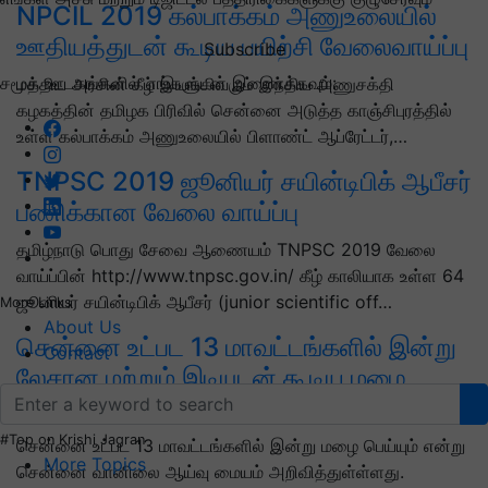
NPCIL 2019 கல்பாக்கம் அணுஉலையில்
ஊதியத்துடன் கூடிய பயிற்சி வேலைவாய்ப்பு
Subscribe
சமூக ஊடகங்களில் எங்களுடன் இணைக்கவும்:
மத்திய அரசின் கீழ் இயங்கிவரும் இந்திய அணுசக்தி
கழகத்தின் தமிழக பிரிவில் சென்னை அடுத்த காஞ்சிபுரத்தில்
உள்ள கல்பாக்கம் அணுஉலையில் பிளாண்ட் ஆப்ரேட்டர்,…
TNPSC 2019 ஜூனியர் சயின்டிபிக் ஆபீசர்
பணிக்கான வேலை வாய்ப்பு
தமிழ்நாடு பொது சேவை ஆணையம் TNPSC 2019 வேலை
வாய்ப்பின் http://www.tnpsc.gov.in/ கீழ் காலியாக உள்ள 64
ஜூனியர் சயின்டிபிக் ஆபீசர் (junior scientific off…
More Links
About Us
சென்னை உட்பட 13 மாவட்டங்களில் இன்று
Contact
லேசான மற்றும் இடியுடன் கூடிய மழை
பெய்ய வாய்ப்பு
#Top on Krishi Jagran
சென்னை உட்பட 13 மாவட்டங்களில் இன்று மழை பெய்யும் என்று
More Topics
சென்னை வானிலை ஆய்வு மையம் அறிவித்துள்ள்ளது.