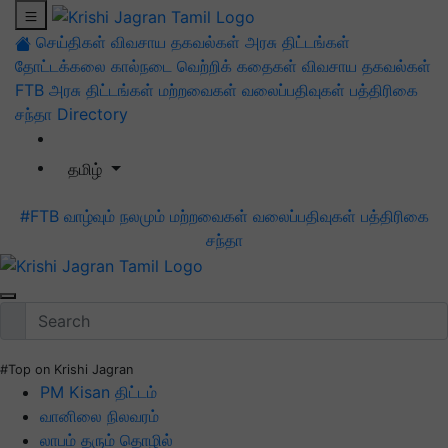
செய்திகள்
விவசாய தகவல்கள்
அரசு திட்டங்கள்
தோட்டக்கலை
கால்நடை
வெற்றிக் கதைகள்
விவசாய தகவல்கள்
FTB
அரசு திட்டங்கள்
மற்றவைகள்
வலைப்பதிவுகள்
பத்திரிகை
சந்தா
Directory
தமிழ்
#FTB
வாழ்வும் நலமும்
மற்றவைகள்
வலைப்பதிவுகள்
பத்திரிகை
சந்தா
#Top on Krishi Jagran
PM Kisan திட்டம்
வானிலை நிலவரம்
லாபம் தரும் தொழில்