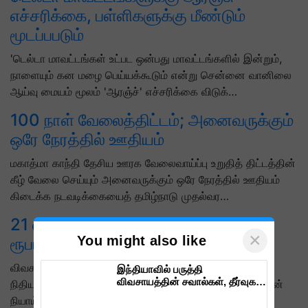
எச்சரிக்கை, பள்ளிகளுக்கு மீண்டும்
மூடப்பபடும்
'டெல்டா மாவட்டங்கள் உட்பட ஒன்பது மாவட்டங்களில் இன்றும்,
நாளையும் கன மழை பெய்யக்கூடும் என்று சென்னை வானிலை
ஆய்வு மையம் மூலம் 'ஆரஞ்ச்' எச்சரிக்கை விடுக்…
100 நாள் வேலைத்திட்டம்; அனைவருக்கும்
ஒரே நேரத்தில் ஊதியம்
மகாத்மா காந்தி தேசிய ஊரக வேலைவாய்ப்பு உறுதித் திட்டத்தின்
கீழ் வேலை செய்யும் அனைவருக்கும் ஒரே நேரத்தில் ஊதியம்
கிடைக்க நடவடிக்கையைத் தமிழ்நாடு முதல்வர…
21 லட்சம் விவசாயிகளுக்கு1500 கோடி
×
You might also like
ரூபாய்! விவரம் இதோ!
விவசாயத்தில் செலவைக் குறைக்கவும், விவசாயிகளுக்கு
இந்தியாவில் பருத்தி
விவசாயத்தின் சவால்கள், தீர்வுகள்
நிதியுதவி அளிக்கவும், சத்தீஸ்கர் அரசு “ராஜீவ் காந்தி கிசான்
மற்றும் வாய்ப்புகள்
நியாய் யோஜனா” என்ற திட்டத்தை செயல்படுத்தி…