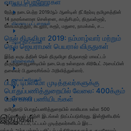
வாடிய பெற்றோர்கள்
விவசாய தகவல்கள்
நேற்று நடைபெற்ற 2019ஆம் ஆண்டின் நீட்தேர்வு தமிழகத்தின்
14 நகரங்களான சென்னை, காஞ்சிபுரம், திருவள்ளூர்,
விவசாய பட்டறைகள்
கோயம்புத்தூர், கடலூர், கரூர், மதுரை, நாமக்கல், ச…
நெல் திருவிழா 2019: நம்மாழ்வார் மற்றும்
அரசு திட்டங்கள்
நெல் ஜெயராமன் பெயரால் விருதுகள்
இந்த வருடத்தின் நெல் திருவிழா திருவாரூர் மாவட்டம்
மற்றவைகள்
திருத்துறைபூண்டியில் நடைபெற உள்ளதாக கிரியேட் அமைப்பின்
தலைவர் பி.துரைசிங்கம் அறிவித்துள்ளார்.
வலைப்பதிவுகள்
பி.இ, டிப்ளமோ முடித்தவர்களுக்கு
பொதுப்பணித்துறையில் வேலை: 400க்கும்
மேல் காலி பணியிடங்கள்
Directory
தமிழ்நாடு பொதுப்பணித்துறையில் காலியாக உள்ள 500
இதழ்கள்
அப்ரண்டிஸ் பயிற்சி இடங்கள் நிரப்பப்படுகிறது. இன்ஜினியரிங்
பிரிவில் பட்டம், பட்டயம் முடித்தவர்களிடம் இர…
எங்கள் அச்சு மற்றும் டிஜிட்டல் பத்திரிகைகளுக்கு குழுசேரவும்