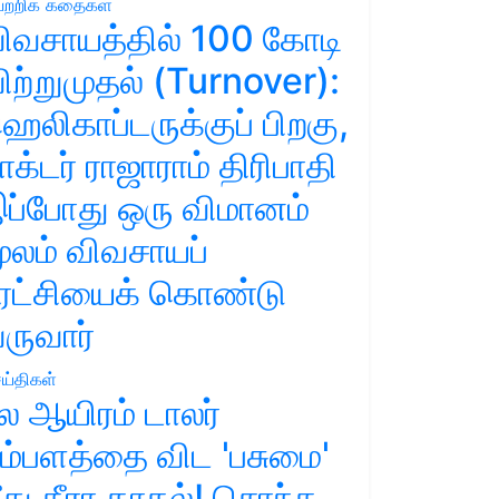
ற்றிக் கதைகள்
ிவசாயத்தில் 100 கோடி
ிற்றுமுதல் (Turnover):
ெலிகாப்டருக்குப் பிறகு,
ாக்டர் ராஜாராம் திரிபாதி
ப்போது ஒரு விமானம்
ூலம் விவசாயப்
ுரட்சியைக் கொண்டு
ருவார்
ய்திகள்
ல ஆயிரம் டாலர்
ம்பளத்தை விட 'பசுமை'
ீது தீரா காதல்! சொந்த