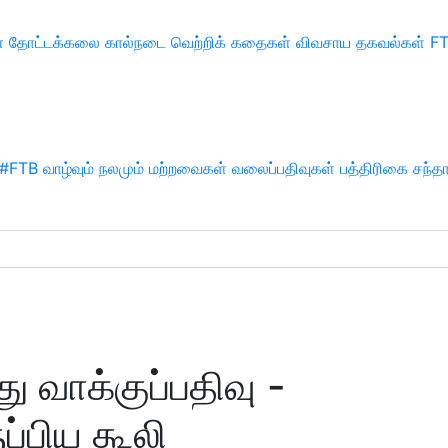
்
தோட்டக்கலை
கால்நடை
வெற்றிக் கதைகள்
விவசாய தகவல்கள்
F
#FTB
வாழ்வும் நலமும்
மற்றவைகள்
வலைப்பதிவுகள்
பத்திரிகை சந்த
து வாக்குப்பதிவு -
ப்பிய கூலி