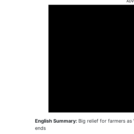
ADV
English Summary:
Big relief for farmers a
ends