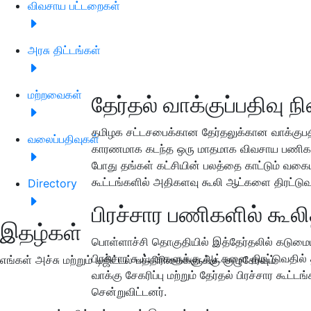
விவசாய பட்டறைகள்
அரசு திட்டங்கள்
மற்றவைகள்
தேர்தல் வாக்குப்பதிவு ந
தமிழக சட்டசபைக்கான தேர்தலுக்கான வாக்குபதிவ
வலைப்பதிவுகள்
காரணமாக கடந்த ஒரு மாதமாக விவசாய பணிகளு
போது தங்கள் கட்சியின் பலத்தை காட்டும் வகைய
கூட்டங்களில் அதிகளவு கூலி ஆட்களை திரட்டுவ
Directory
பிரச்சார பணிகளில் கூல
இதழ்கள்
பொள்ளாச்சி தொகுதியில் இத்தேர்தலில் கடுமை
பிரச்சார கூட்டங்களுக்கு ஆட்களை திரட்டுவதில்
எங்கள் அச்சு மற்றும் டிஜிட்டல் பத்திரிகைகளுக்கு குழுசேரவும்
வாக்கு சேகரிப்பு மற்றும் தேர்தல் பிரச்சார க
சென்றுவிட்டனர்.