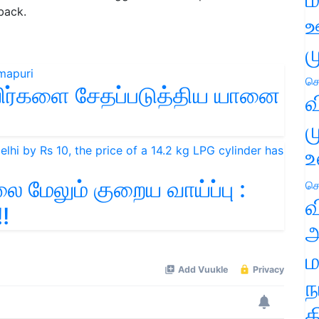
back.
ஊ
ம
செ
பயிர்களை சேதப்படுத்திய யானை
வ
ம
உ
 மேலும் குறைய வாய்ப்பு :
செ
வ
!
அ
ம
ந
த