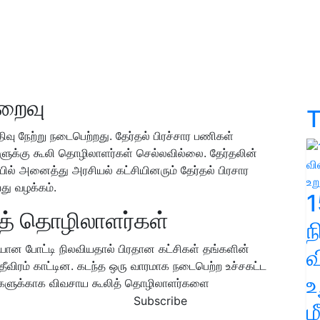
ிறைவு
T
ு நேற்று நடைபெற்றது. தேர்தல் பிரச்சார பணிகள்
க்கு கூலி தொழிலாளர்கள் செல்லவில்லை. தேர்தலின்
ில் அனைத்து அரசியல் கட்சியினரும் தேர்தல் பிரசார
து வழக்கம்.
1
ித் தொழிலாளர்கள்
யான போட்டி நிலவியதால் பிரதான கட்சிகள் தங்களின்
வ
 தீவிரம் காட்டின. கடந்த ஒரு வாரமாக நடைபெற்ற உச்சகட்ட
உ
ூட்டங்களுக்காக விவசாய கூலித் தொழிலாளர்களை
Subscribe
ம