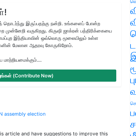
வெ
வ
்!
வ
 தொடர்ந்து இருப்பதற்கு நன்றி. உங்களைப் போன்ற
ை முன்னேறி வருகிறது. கிருஷி ஜாக்ரன் பத்திரிக்கையை
ஹ
ிராமப்புற இந்தியாவின் ஒவ்வொரு மூலையிலும் உள்ள
ட
களின் மேலான ஆதரவு கோருகிறோம்.
இ
மாற்றியமைக்கும்....
ம
்யுங்கள் (Contribute Now)
ப
வ
செ
ப
N assembly election
ச
ம
his article and have suggestions to improve this