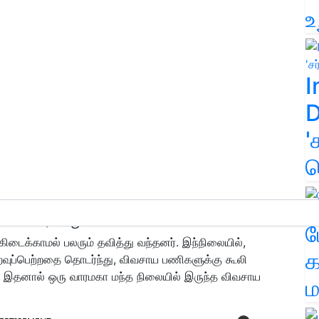
உ
I
D
'
க
ம்பிய தொழிலாளர்கள்
ம
டைக்காமல் பலரும் தவித்து வந்தனர். இந்நிலையில்,
க
றைவுப்பெற்றதை தொடர்ந்து, விவசாய பணிகளுக்கு கூலி
். இதனால் ஒரு வாரமகா மந்த நிலையில் இருந்த விவசாய
ம