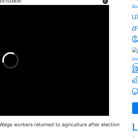
ERTISEMENT
ம
ச
க
இ
வ
வ
L
s Wage workers returned to agriculture after election