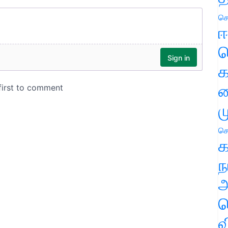
செ
ஈ
ப
க
வ
ம
செ
க
ந
அ
ச
வ