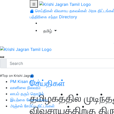
செய்திகள்
விவசாய தகவல்கள்
அரசு திட்டங்கள
பத்திரிகை சந்தா
Directory
தமிழ்
#Top on Krishi Jagran
செய்திகள்
PM Kisan திட்டம்
வானிலை நிலவரம்
லாபம் தரும் தொழில்
தமிழகத்தில் முடிந்த
இயற்கை வேளாண்மை
அஞ்சல் சேமிப்பு திட்டங்கள்
விவசாயத்திற்கு திரு