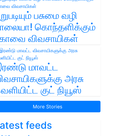
றுபடியும் பசுமை வழி
ாலையா! கொந்தளிக்கும்
ோவை விவசாயிகள்
ரண்டு மாவட்ட
ிவசாயிகளுக்கு அரசு
ெளியிட்ட குட் நியூஸ்
More Stories
atest feeds