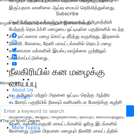
மழையும் பிற மாவட்டங்ளில் மிதமான மழைக்கு வாய்ப்பு
இருப்பதாக வானிலை ஆய்வு மையம் தெரிவித்துள்ளது.
Subscribe
தென்மேற்கு
பருவக்காற்று
காரணமாகத்
தமிழகத்தின்
சமூக ஊடகங்களில் எங்களுடன் இணைக்கவும்:
மேற்குத் தொடர்ச்சி மழையை ஒட்டியுள்ள பகுதிகளில் கடந்த
சில நாட்களாக மழை கொட்டி தீர்த்து வருகிறது. இதனால்
நீலகிரி. கோவை, தேனி மாவட்டங்களில் தொடர் மழை
காரணமாக மக்களின் இயல்பு வாழ்க்கை முற்றிலும்
பாதிக்கப்பட்டுள்ளது.
நீலகிரியில் கன மழைக்கு
வாய்ப்பு
More Links
About Us
வட தமிழகம் மற்றும் அதனை ஒட்டிய தெற்கு ஆந்திர
Contact
கடலோரப் பகுதியில் நிலவும் வளிமண்டல மேலடுக்கு சுழற்சி
காரணமாக தமிழகத்தில் அடுத்த 24 மணி நேரத்தற்கு
திருவள்ளூர், வேலூர், கிருஷ்ணகிரி, தர்மபுரி, கோயம்புத்தூர்,
#Top on Krishi Jagran
தேனி, கன்னியாகுமரி மாவட்டங்களில் ஓரிரு இடங்களில்
More Topics
லேசானது முதல் மிதமான மழையும் நீலகிரி மாவட்டத்தில்