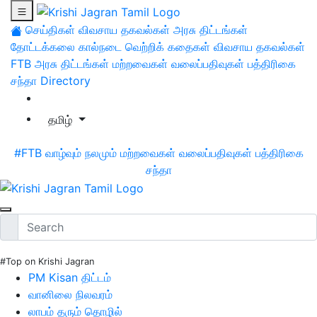
செய்திகள்
விவசாய தகவல்கள்
அரசு திட்டங்கள்
தோட்டக்கலை
கால்நடை
வெற்றிக் கதைகள்
விவசாய தகவல்கள்
FTB
அரசு திட்டங்கள்
மற்றவைகள்
வலைப்பதிவுகள்
பத்திரிகை
சந்தா
Directory
தமிழ்
#FTB
வாழ்வும் நலமும்
மற்றவைகள்
வலைப்பதிவுகள்
பத்திரிகை
சந்தா
#Top on Krishi Jagran
PM Kisan திட்டம்
வானிலை நிலவரம்
லாபம் தரும் தொழில்