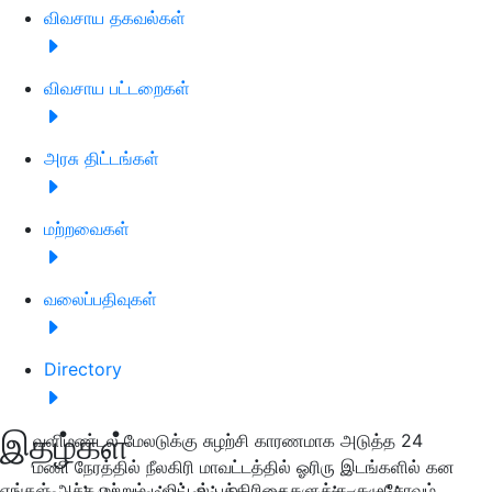
விவசாய தகவல்கள்
விவசாய பட்டறைகள்
அரசு திட்டங்கள்
மற்றவைகள்
வலைப்பதிவுகள்
Directory
இதழ்கள்
வளிமண்டல மேலடுக்கு சுழற்சி காரணமாக அடுத்த 24
மணி நேரத்தில் நீலகிரி மாவட்டத்தில் ஓரிரு இடங்களில் கன
எங்கள் அச்சு மற்றும் டிஜிட்டல் பத்திரிகைகளுக்கு குழுசேரவும்