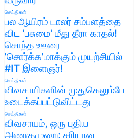
செய்திகள்
பல ஆயிரம் டாலர் சம்பளத்தை
விட 'பசுமை' மீது தீரா காதல்!
சொந்த ஊரை
'சொர்க்க'மாக்கும் முயற்சியில்
#IT இளைஞர்!
செய்திகள்
விவசாயிகளின் முதுகெலும்பே
உடைக்கப்பட்டுவிட்டது
செய்திகள்
விவசாயம், ஒரு புதிய
அணுகுமுறை: சரியான