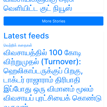
வெளியிட்ட குட் நியூஸ்
More Stories
Latest feeds
வெற்றிக் கதைகள்
விவசாயத்தில் 100 கோடி
விற்றுமுதல் (Turnover):
ஹெலிகாப்டருக்குப் பிறகு,
டாக்டர் ராஜாராம் திரிபாதி
இப்போது ஒரு விமானம் மூலம்
விவசாயப் புரட்சியைக் கொண்டு
வருவார்