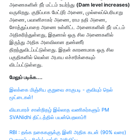
அணைகளின் நீர் மட்டம் உயர்ந்து
(Dam level increases)
வருகிறது. குறிப்பாக மேட்டூர் அணை, முல்லைப்பெரியாறு
அணை,
பவானிசாகர்
அணை, ராம நதி அணை,
சோத்துப்பாறை அணை உள்ளிட்ட அணைகளின் நீர் மட்டம்
அதிகரித்துள்ளது, இதனால் ஒரு சில
அ
ணைகளில்
இருந்து
அதிக அளவிலான தண்ணீர்
திறந்துவிடப்பட்டுள்ளது. இதன் காரணமாக ஒரு சில
பகுதிகளில் வெள்ள அபாய எச்சரிக்கையும்
விடப்பட்டுள்ளது.
மேலும் படிக்க....
இலக்கை மிஞ்சிய குறுவை சாகுபடி - குவியும் நெல்
மூட்டைகள்!
வியாபாரச் சான்றிதழ் இல்லாத வணிகர்களும் PM
SVANidhi திட்டத்தில் பயன்பெறலாம்!!
RBI : தங்க நகைகளுக்கு இனி அதிக கடன் (90% வரை)
பெறலாம் - ரிசர்வ் வங்கி அறிவிப்பு