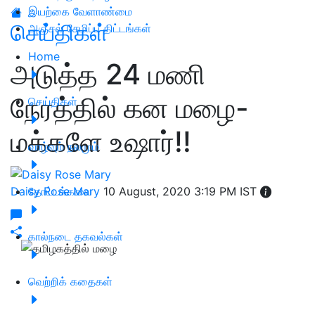
இயற்கை வேளாண்மை
செய்திகள்
அஞ்சல் சேமிப்பு திட்டங்கள்
Home
அடுத்த 24 மணி
நேரத்தில் கன மழை-
செய்திகள்
மக்களே உஷார்!!
வாழ்வும் நலமும்
Daisy Rose Mary
தோட்டக்கலை
10 August, 2020 3:19 PM IST
கால்நடை தகவல்கள்
வெற்றிக் கதைகள்