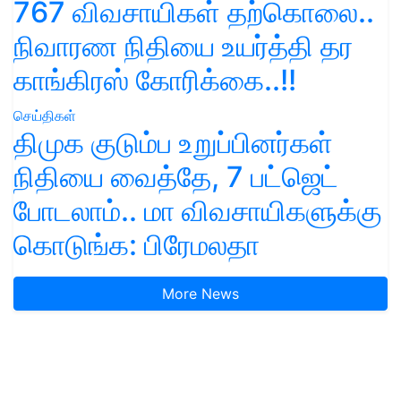
767 விவசாயிகள் தற்கொலை..
நிவாரண நிதியை உயர்த்தி தர
காங்கிரஸ் கோரிக்கை..!!
செய்திகள்
திமுக குடும்ப உறுப்பினர்கள்
நிதியை வைத்தே, 7 பட்ஜெட்
போடலாம்.. மா விவசாயிகளுக்கு
கொடுங்க: பிரேமலதா
More News