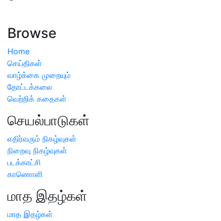
ஏற்பட்டால் வேளாண் விஞ்ஞானிகளை அணுகலாம்: தமிழக அரசு
அறிவிப்பு
Browse
Home
செய்திகள்
வாழ்க்கை முறையும்
தோட்டக்கலை
வெற்றிக் கதைகள்
செயல்பாடுகள்
எதிர்வரும் நிகழ்வுகள்
நிறைவு நிகழ்வுகள்
படக்காட்சி
காணொளி
மாத இதழ்கள்
மாத இதழ்கள்