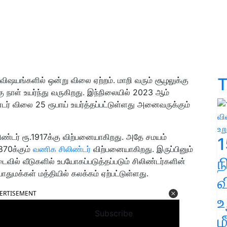
T
விஷயங்களில் ஒன்று விலை ஏற்றம். மாறி வரும் சூழலுக்கு
 நாள் உயர்ந்து வருகிறது. இந்நிலையில் 2023 ஆம்
் விலை 25 ரூபாய் உயர்த்தப்பட்டுள்ளது அனைவருக்கும்
்டர் ரூ.1917க்கு விற்பனையாகிறது. அதே சமயம்
1
1870க்கும்
வணிக சிலிண்டர்
விற்பனையாகிறது. இருப்பினும்
ில் வீடுகளில் உபயோகப்படுத்தப்படும் சிலிண்டர்களின்
ுமக்கள் மத்தியில் கலக்கம் ஏற்பட்டுள்ளது.
வ
ERTISEMENT
உ
Subscribe
ம