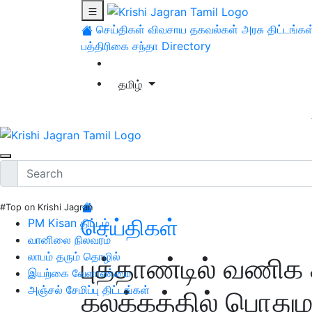
செய்திகள்
விவசாய தகவல்கள்
அரசு திட்டங்கள
பத்திரிகை சந்தா
Directory
தமிழ்
#Top on Krishi Jagran
செய்திகள்
PM Kisan திட்டம்
வானிலை நிலவரம்
லாபம் தரும் தொழில்
புத்தாண்டில் வணிக 
இயற்கை வேளாண்மை
அஞ்சல் சேமிப்பு திட்டங்கள்
கலக்கத்தில் பொதும