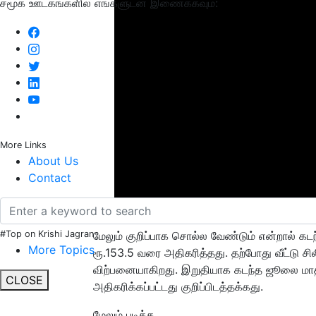
சமூக ஊடகங்களில் எங்களுடன் இணைக்கவும்:
More Links
About Us
Contact
#Top on Krishi Jagran
மேலும் குறிப்பாக சொல்ல வேண்டும் என்றால் கடந
More Topics
ரூ.153.5 வரை அதிகரித்தது. தற்போது வீட்டு ச
விற்பனையாகிறது. இறுதியாக கடந்த ஜூலை மாதம்
CLOSE
அதிகரிக்கப்பட்டது குறிப்பிடத்தக்கது.
மேலும் படிக்க