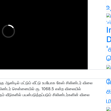
உ
I
D
'
க
ம
்த ஆண்டில் மட்டும் வீட்டு உபயோக கேஸ் சிலிண்டர் விலை
க
ிலிண்டர் சென்னையில் ரூ. 1068.5 என்ற விலையில்
 வீடுகளில் பயன்படுத்தப்படும் சிலிண்டர்களின் விலை
ம