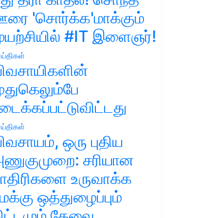
ரை 'சொர்க்க'மாக்கும்
ுயற்சியில் #IT இளைஞர்!
ய்திகள்
ிவசாயிகளின்
ுதுகெலும்பே
டைக்கப்பட்டுவிட்டது
ய்திகள்
ிவசாயம், ஒரு புதிய
ணுகுமுறை: சரியான
ாதிரிகளை உருவாக்க
மக்கு ஒத்துழைப்பும்
ிட்டமும் தேவை.