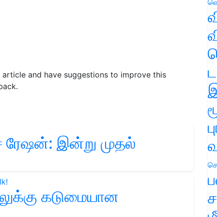
வெ
வ
வ
ஹ
ட
is article and have suggestions to improve this
இ
back.
ம
ப
ரேஷன்: இன்று முதல்
வ
செ
ப
ாலுக்கு கடுமையான
ச
ம