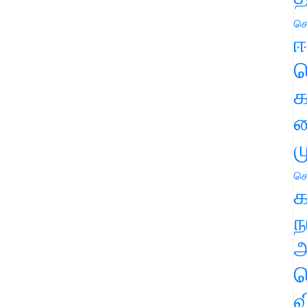
செ
ஈ
ப
க
வ
ம
செ
க
ந
அ
ச
வ