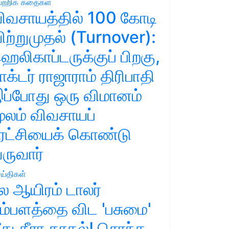
ற்றிக் கதைகள்
ிவசாயத்தில் 100 கோடி
ிற்றுமுதல் (Turnover):
ெலிகாப்டருக்குப் பிறகு,
ாக்டர் ராஜாராம் திரிபாதி
ப்போது ஒரு விமானம்
ூலம் விவசாயப்
ுரட்சியைக் கொண்டு
ருவார்
ய்திகள்
ல ஆயிரம் டாலர்
ம்பளத்தை விட 'பசுமை'
ீது தீரா காதல்! சொந்த