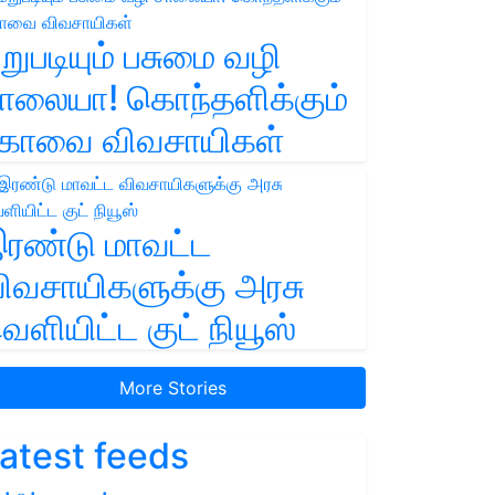
றுபடியும் பசுமை வழி
ாலையா! கொந்தளிக்கும்
ோவை விவசாயிகள்
ரண்டு மாவட்ட
ிவசாயிகளுக்கு அரசு
ெளியிட்ட குட் நியூஸ்
More Stories
atest feeds