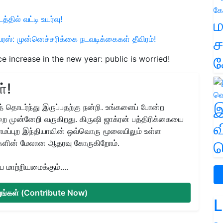
த்தில் வட்டி உயர்வு!
ம
ஸ்: முன்னெச்சரிக்கை நடவடிக்கைகள் தீவிரம்!
ச
க
e increase in the new year: public is worried!
்!
இ
 தொடர்ந்து இருப்பதற்கு நன்றி. உங்களைப் போன்ற
ை முன்னேறி வருகிறது. கிருஷி ஜாக்ரன் பத்திரிக்கையை
வ
ிராமப்புற இந்தியாவின் ஒவ்வொரு மூலையிலும் உள்ள
களின் மேலான ஆதரவு கோருகிறோம்.
வ
மாற்றியமைக்கும்....
்யுங்கள் (Contribute Now)
L