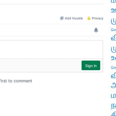
ஊ
ம
செ
வ
ம
உ
செ
வ
அ
ம
ந
த